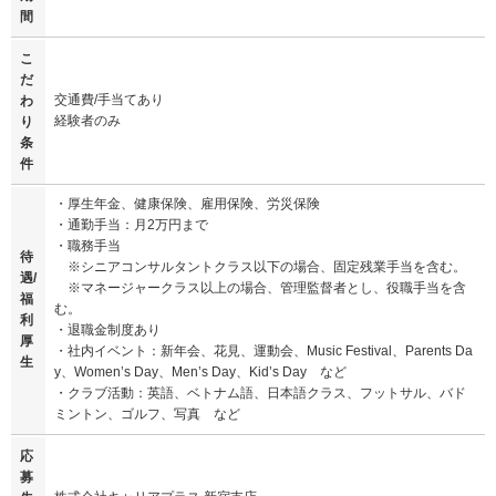
間
こ
だ
交通費/手当てあり
わ
経験者のみ
り
条
件
・厚生年金、健康保険、雇用保険、労災保険
・通勤手当：月2万円まで
・職務手当
待
※シニアコンサルタントクラス以下の場合、固定残業手当を含む。
遇/
※マネージャークラス以上の場合、管理監督者とし、役職手当を含
福
む。
利
・退職金制度あり
厚
・社内イベント：新年会、花見、運動会、Music Festival、Parents Da
生
y、Women’s Day、Men’s Day、Kid’s Day など
・クラブ活動：英語、ベトナム語、日本語クラス、フットサル、バド
ミントン、ゴルフ、写真 など
応
募