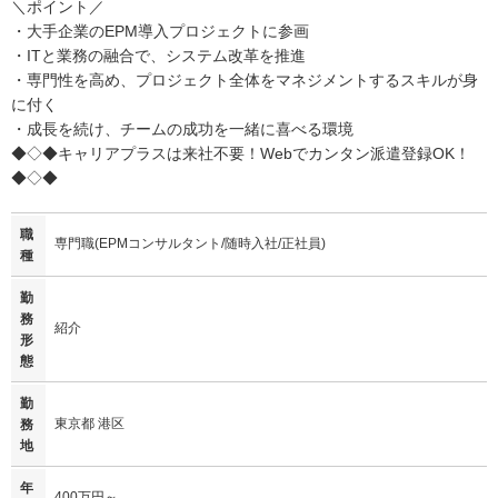
＼ポイント／
・大手企業のEPM導入プロジェクトに参画
・ITと業務の融合で、システム改革を推進
・専門性を高め、プロジェクト全体をマネジメントするスキルが身
に付く
・成長を続け、チームの成功を一緒に喜べる環境
◆◇◆キャリアプラスは来社不要！Webでカンタン派遣登録OK！
◆◇◆
職
専門職(EPMコンサルタント/随時入社/正社員)
種
勤
務
紹介
形
態
勤
東京都 港区
務
地
年
400万円～