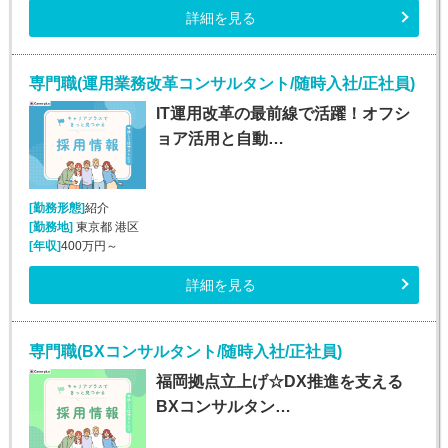
詳細を見る
専門職(運用業務改革コンサルタント/随時入社/正社員)
IT運用改革の最前線で活躍！オフシ
ョア活用と自動…
[勤務形態]
紹介
[勤務地]
東京都 港区
[年収]
400万円～
詳細を見る
専門職(BXコンサルタント/随時入社/正社員)
福岡拠点立上げ☆DX推進を支える
BXコンサルタン…