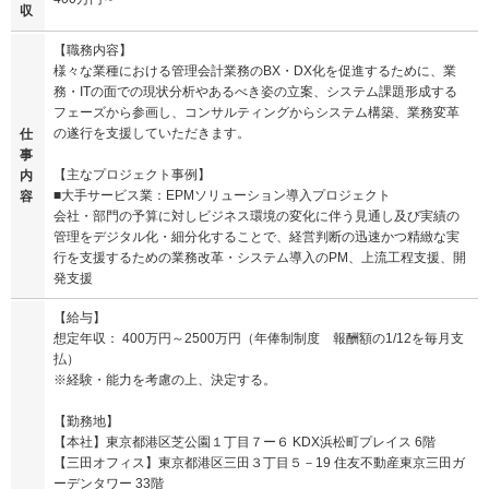
収
【職務内容】
様々な業種における管理会計業務のBX・DX化を促進するために、業
務・ITの面での現状分析やあるべき姿の立案、システム課題形成する
フェーズから参画し、コンサルティングからシステム構築、業務変革
の遂行を支援していただきます。
仕
事
【主なプロジェクト事例】
内
■大手サービス業：EPMソリューション導入プロジェクト
容
会社・部門の予算に対しビジネス環境の変化に伴う見通し及び実績の
管理をデジタル化・細分化することで、経営判断の迅速かつ精緻な実
行を支援するための業務改革・システム導入のPM、上流工程支援、開
発支援
【給与】
想定年収： 400万円～2500万円（年俸制制度 報酬額の1/12を毎月支
払）
※経験・能力を考慮の上、決定する。
【勤務地】
【本社】東京都港区芝公園１丁目７ー６ KDX浜松町プレイス 6階
【三田オフィス】東京都港区三田３丁目５－19 住友不動産東京三田ガ
ーデンタワー 33階