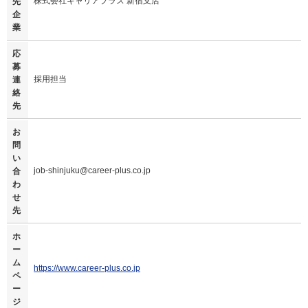
株式会社キャリアプラス 新宿支店
先
企
業
応
募
採用担当
連
絡
先
お
問
い
job-shinjuku@career-plus.co.jp
合
わ
せ
先
ホ
ー
ム
https://www.career-plus.co.jp
ペ
ー
ジ