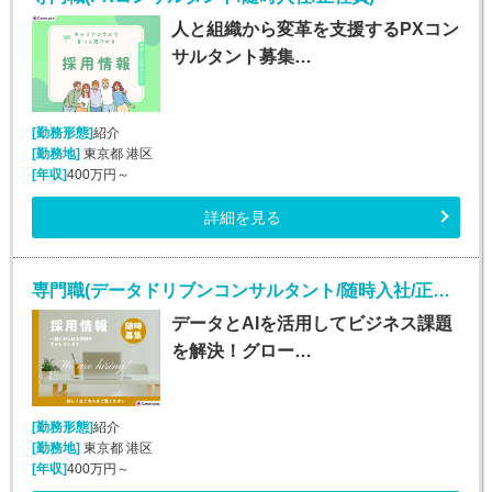
人と組織から変革を支援するPXコン
サルタント募集…
[勤務形態]
紹介
[勤務地]
東京都 港区
[年収]
400万円～
詳細を見る
専門職(データドリブンコンサルタント/随時入社/正社員)
データとAIを活用してビジネス課題
を解決！グロー…
[勤務形態]
紹介
[勤務地]
東京都 港区
[年収]
400万円～