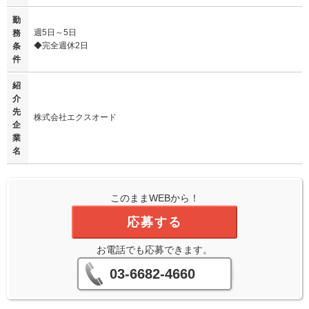
勤
週5日～5日
務
◆完全週休2日
条
件
紹
介
先
株式会社エクスオード
企
業
名
このままWEBから！
応募する
お電話でも応募できます。
03-6682-4660