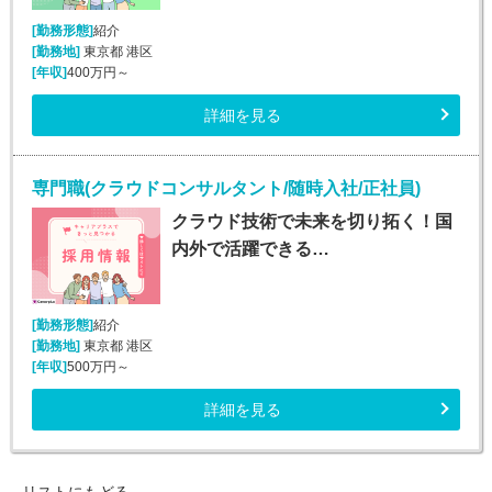
[勤務形態]
紹介
[勤務地]
東京都 港区
[年収]
400万円～
詳細を見る
専門職(クラウドコンサルタント/随時入社/正社員)
クラウド技術で未来を切り拓く！国
内外で活躍できる…
[勤務形態]
紹介
[勤務地]
東京都 港区
[年収]
500万円～
詳細を見る
リストにもどる