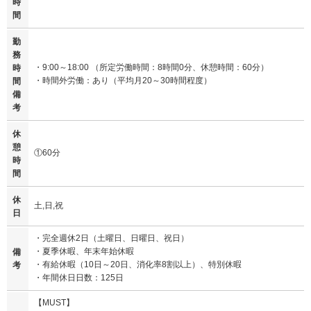
時
間
勤
務
・9:00～18:00 （所定労働時間：8時間0分、休憩時間：60分）
時
・時間外労働：あり（平均月20～30時間程度）
間
備
考
休
憩
①60分
時
間
休
土,日,祝
日
・完全週休2日（土曜日、日曜日、祝日）
・夏季休暇、年末年始休暇
備
・有給休暇（10日～20日、消化率8割以上）、特別休暇
考
・年間休日日数：125日
【MUST】