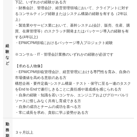
下記、いずれかの経験がある方
・財務会計、管理会計、経営管理領域において、クライアントに対す
るコンサルティング経験またはシステム構築の経験を有する（2年以
上）
・製造業やサービス業において、基幹システム(会計、販売、生産、購
買、在庫管理等）のスクラッチ開発またはパッケージ導入の経験を有
する(4年以上)
・EPM/CPM領域におけるパッケージ導入プロジェクト経験
経
験
※コンサル・IT・管理会計業務のいずれかの経験が必須です
な
ど
【求める人物像】
・EPM/CPM領域(管理会計、経営管理)における専門性を育み、自身の
市場価値を高める意欲のある方
構想企画・要件定義~システム構築・テスト・保守に至る一連のタスク
をEnd to Endで遂行しきることに責任感や達成感を感じられる方
・自身の経験・知識を若いコンサル、エンジニアおよびグローバルリ
ソースに惜しみなく共有し育成できる方
・自身の成功とチームの成功を喜べる方
・常に成長を求め、貪欲に学ぶ姿勢がある方
勤
務
３ヶ月以上
期