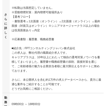
※転勤は当面想定していません。
※受動喫煙対策：屋内喫煙可能場所あり
さ
【選考フロー】
ら
・書類選考→1次面接（オンライン）→2次面接（オンライン）→最終
に
面接（対面又はオンライン）※シニアマネージャークラス以上の場合
詳
は役員面接あり→内定
し
く
※応募書類：履歴書、職務経歴書
■紹介先：FPTコンサルティングジャパン株式会社
この求人は、弊社代理の職業紹介求人です。
キャリアプラスは、10年以上にわたって独自の選考対策ノウハウを蓄
積してまいりました。履歴書や職務経歴書の添削、面接対策を通じ
て、ご依頼者様の魅力を企業担当者様に最大限伝えるサポートに努め
ております。
さらに、未公開求人を含む約1万件の求人データベースから、貴方に最
適な案件をご紹介することが可能です。
どうぞお気軽にご相談ください。
勤
務
09時00分 ～ 18時00分