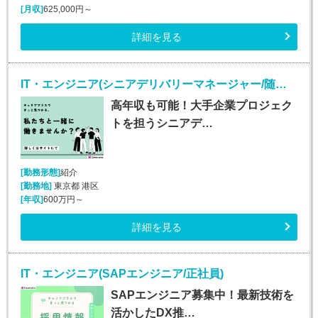
[月収]
625,000円～
詳細を見る
IT・エンジニア(シニアデリバリーマネージャー/随時入社/正社員)
高年収も可能！大手企業プロジェク
トを担うシニアデ…
[勤務形態]
紹介
[勤務地]
東京都 港区
[年収]
600万円～
詳細を見る
IT・エンジニア(SAPエンジニア/正社員)
SAPエンジニア募集中！最新技術を
活かしたDX推…