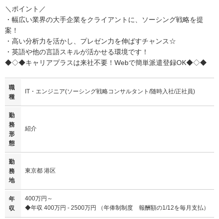
＼ポイント／
・幅広い業界の大手企業をクライアントに、ソーシング戦略を提
案！
・高い分析力を活かし、プレゼン力を伸ばすチャンス☆
・英語や他の言語スキルが活かせる環境です！
◆◇◆キャリアプラスは来社不要！Webで簡単派遣登録OK◆◇◆
職
IT・エンジニア(ソーシング戦略コンサルタント/随時入社/正社員)
種
勤
務
紹介
形
態
勤
東京都 港区
務
地
400万円～
年
◆年収 400万円 - 2500万円 （年俸制制度 報酬額の1/12を毎月支払）
収