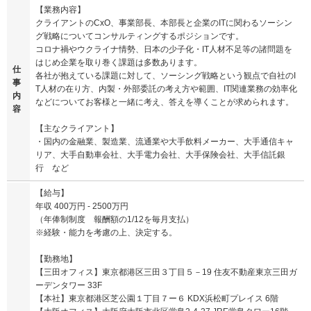
【業務内容】
クライアントのCxO、事業部長、本部長と企業のITに関わるソーシン
グ戦略についてコンサルティングするポジションです。
コロナ禍やウクライナ情勢、日本の少子化・IT人材不足等の諸問題を
はじめ企業を取り巻く課題は多数あります。
仕
各社が抱えている課題に対して、ソーシング戦略という観点で自社のI
事
T人材の在り方、内製・外部委託の考え方や範囲、IT関連業務の効率化
内
などについてお客様と一緒に考え、答えを導くことが求められます。
容
【主なクライアント】
・国内の金融業、製造業、流通業や大手飲料メーカー、大手通信キャ
リア、大手自動車会社、大手電力会社、大手保険会社、大手信託銀
行 など
【給与】
年収 400万円 - 2500万円
（年俸制制度 報酬額の1/12を毎月支払）
※経験・能力を考慮の上、決定する。
【勤務地】
【三田オフィス】東京都港区三田３丁目５－19 住友不動産東京三田ガ
ーデンタワー 33F
【本社】東京都港区芝公園１丁目７ー６ KDX浜松町プレイス 6階