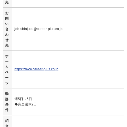
先
お
問
い
job-shinjuku@career-plus.co.jp
合
わ
せ
先
ホ
ー
ム
https://www.career-plus.co.jp
ペ
ー
ジ
勤
週5日～5日
務
◆完全週休2日
条
件
紹
介