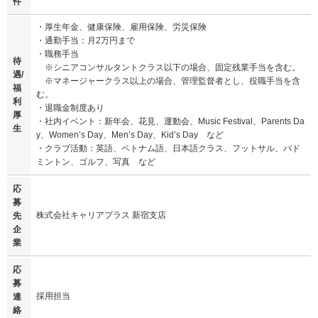
件
・厚生年金、健康保険、雇用保険、労災保険
・通勤手当：月2万円まで
・職務手当
待
※シニアコンサルタントクラス以下の場合、固定残業手当を含む。
遇/
※マネージャークラス以上の場合、管理監督者とし、役職手当を含
福
む。
利
・退職金制度あり
厚
・社内イベント：新年会、花見、運動会、Music Festival、Parents Da
生
y、Women’s Day、Men’s Day、Kid’s Day など
・クラブ活動：英語、ベトナム語、日本語クラス、フットサル、バド
ミントン、ゴルフ、写真 など
応
募
株式会社キャリアプラス 新宿支店
先
企
業
応
募
採用担当
連
絡