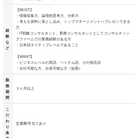
【MUST】
・情報収集力、論理的思考力、分析力
・考えを資料に落とし込み、トップマネージメントへプレゼンできる
力
経
・IT戦略コンサルタント、業務コンサルタントとしてコンサルティン
験
グファームでの業務経験がある方
な
・日本語ネイティブレベルであること
ど
【WANT】
・ビジネスレベルの英語、ベトナム語、その他言語
・出社可能な方、出張可能な方（短期）
勤
務
３ヶ月以上
期
間
こ
だ
わ
交通費/手当てあり
り
条