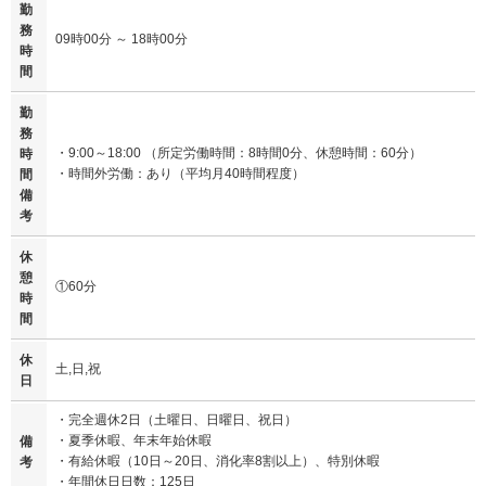
勤
務
09時00分 ～ 18時00分
時
間
勤
務
・9:00～18:00 （所定労働時間：8時間0分、休憩時間：60分）
時
・時間外労働：あり（平均月40時間程度）
間
備
考
休
憩
①60分
時
間
休
土,日,祝
日
・完全週休2日（土曜日、日曜日、祝日）
・夏季休暇、年末年始休暇
備
・有給休暇（10日～20日、消化率8割以上）、特別休暇
考
・年間休日日数：125日