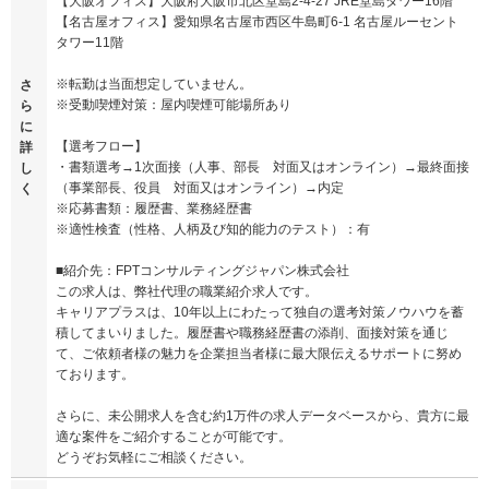
【大阪オフィス】大阪府大阪市北区堂島2-4-27 JRE堂島タワー16階
【名古屋オフィス】愛知県名古屋市西区牛島町6-1 名古屋ルーセント
タワー11階
※転勤は当面想定していません。
さ
※受動喫煙対策：屋内喫煙可能場所あり
ら
に
【選考フロー】
詳
・書類選考→1次面接（人事、部長 対面又はオンライン）→最終面接
し
（事業部長、役員 対面又はオンライン）→内定
く
※応募書類：履歴書、業務経歴書
※適性検査（性格、人柄及び知的能力のテスト）：有
■紹介先：FPTコンサルティングジャパン株式会社
この求人は、弊社代理の職業紹介求人です。
キャリアプラスは、10年以上にわたって独自の選考対策ノウハウを蓄
積してまいりました。履歴書や職務経歴書の添削、面接対策を通じ
て、ご依頼者様の魅力を企業担当者様に最大限伝えるサポートに努め
ております。
さらに、未公開求人を含む約1万件の求人データベースから、貴方に最
適な案件をご紹介することが可能です。
どうぞお気軽にご相談ください。