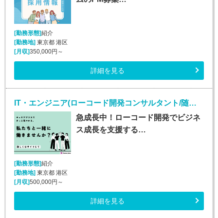
[勤務形態]
紹介
[勤務地]
東京都 港区
[月収]
350,000円～
詳細を見る
IT・エンジニア(ローコード開発コンサルタント/随時入社/正社員)
急成長中！ローコード開発でビジネ
ス成長を支援する…
[勤務形態]
紹介
[勤務地]
東京都 港区
[月収]
500,000円～
詳細を見る