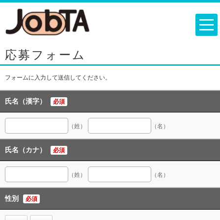
応募フォーム
フォームに入力して送信してください。
氏名（漢字）
必須
（姓）
（名）
氏名（カナ）
必須
（姓）
（名）
性別
必須