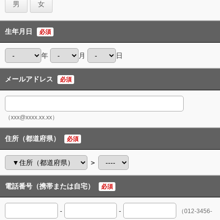
男
女
生年月日
必須
年
月
日
メールアドレス
必須
（xxx@xxxx.xx.xx）
住所（都道府県）
必須
＞
電話番号（携帯または自宅）
必須
-
-
（012-3456-