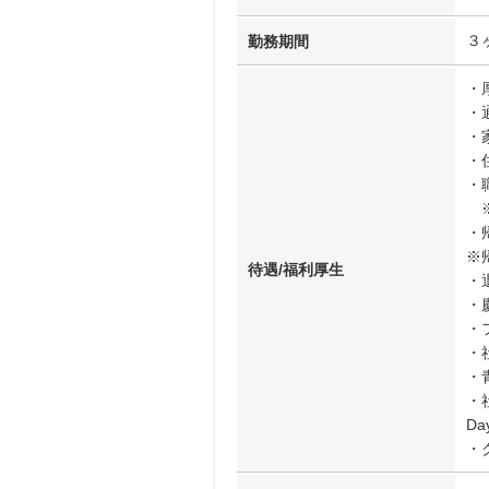
３
勤務期間
・
・
・
・
・
※
・
※
待遇/福利厚生
・
・
・
・
・
・社
D
・