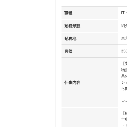
I
職種
紹
勤務形態
東
勤務地
35
月収
【
物
具
シ
仕事内容
ら
マ
【
年収
・