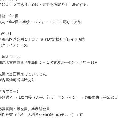
金額は目安であり、経験・能力を考慮の上、決定する。
昇給：年1回
賞与：年2回※業績、パフォーマンスに応じて支給
勤務地】
京都港区芝公園１丁目７-６ KDX浜松町プレイス 6階
はクライアント先
古屋オフィス
知県名古屋市西区牛島町６－１名古屋ルーセントタワー11F
転勤は当面想定していません。
屋内喫煙可能場所あり
選考フロー】
書類選考 → 1次面接（人事、部長 オンライン）→ 最終面接（事業部
）
応募書類：履歴書、業務経歴書
適性検査（性格、人柄及び知的能力のテスト）：有