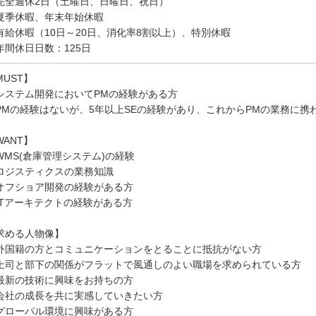
完全週休2日（土曜日、日曜日、祝日）
夏季休暇、年末年始休暇
有給休暇（10日～20日、消化率8割以上）、特別休暇
年間休日日数：125日
MUST】
システム開発においてPMの経験がある方
PMの経験はないが、5年以上SEの経験があり、これからPMの業務に携
WANT】
WMS(倉庫管理システム)の経験
ロジスティクスの業務知識
オフショア開発の経験がある方
ITアーキテクトの経験がある方
求める人物像】
外国籍の方とコミュニケーションをとることに抵抗がない方
上司と部下の関係がフラットで風通しのよい職場を求められている方
最新の技術に興味をお持ちの方
会社の成長を共に実感していきたい方
グローバル環境に興味がある方