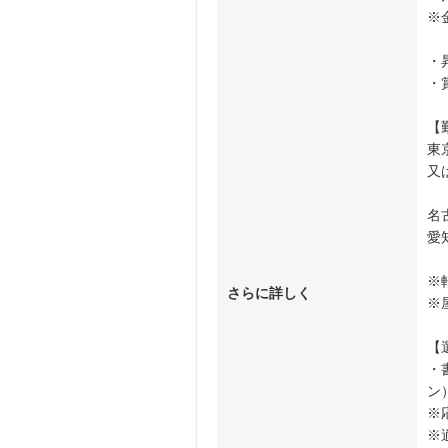
※
・
・
【
東
又
名
愛
※
さらに詳しく
※
【
・
ン
※
※