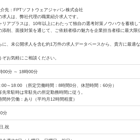
紹介先：FPTソフトウェアジャパン株式会社
の求人は、弊社代理の職業紹介求人です。
ャリアプラスは、10年以上にわたって独自の選考対策ノウハウを蓄積し
の添削、面接対策を通じて、ご依頼者様の魅力を企業担当者様に最大限
らに、未公開求人を含む約1万件の求人データベースから、貴方に最適
。
うぞお気軽にご相談ください。
時00分 ～ 18時00分
9:00～18:00 （所定労働時間：8時間0分、休憩時間：60分）
客先常駐時は常駐先の所定勤務時間に従う。
時間外労働：あり（平均月12時間程度）
60分
日,祝