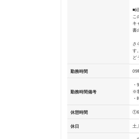
■
こ
キ
書
さ
す
ど
09
勤務時間
・
※
勤務時間備考
・
①
休憩時間
土,
休日