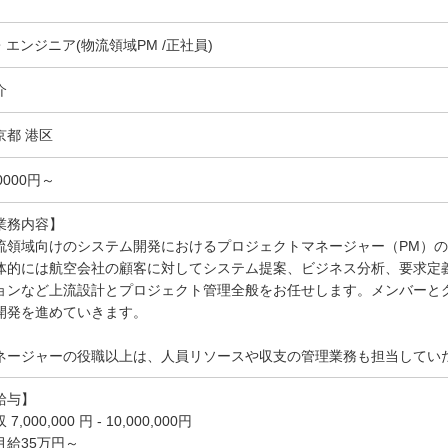
T・エンジニア(物流領域PM /正社員)
介
京都 港区
0000円～
業務内容】
流領域向けのシステム開発におけるプロジェクトマネージャー（PM）
体的には航空会社の顧客に対してシステム提案、ビジネス分析、要求定
ョンなど上流設計とプロジェクト管理全般をお任せします。メンバーとグロ
開発を進めていきます。
ネージャーの役職以上は、人員リソースや収支の管理業務も担当してい
給与】
 7,000,000 円 - 10,000,000円
月給35万円～