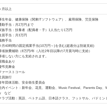
ヶ月以上
厚生年金、健康保険（関東ITソフトウェア）、雇用保険、労災保険
通勤手当：月2万円まで
家族手当：扶養者（配偶者・子）1人当たり1万円
住居手当：月3万円
職務手当
月40時間の固定残業手当(10万円～)を含む(超過分は別途支給)
帰省旅費補助（8万円/年（入社2年目以降の7月賞与時に支給）
帰省しない方にも支給されます。
退職金あり
慶弔見舞金
ファーストコール
社員旅行
青年団体活動、安全衛生委員会
内イベント：新年会、花見、運動会、Music Festival、Parents Day、Wome
ay など
クラブ活動：英語、ベトナム語、日本語クラス、フットサル、バドミン