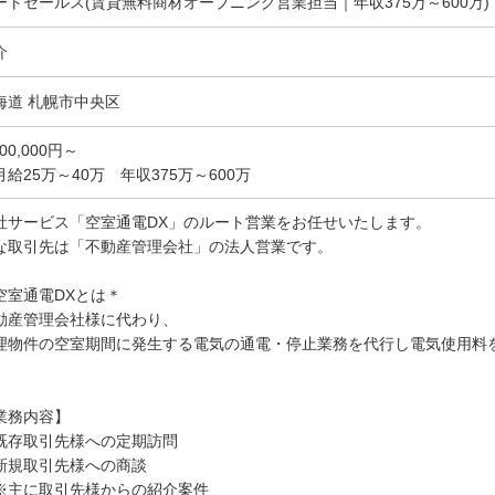
ートセールス(賃貸無料商材オープニング営業担当｜年収375万～600万)
介
海道 札幌市中央区
500,000円～
月給25万～40万 年収375万～600万
社サービス「空室通電DX」のルート営業をお任せいたします。
な取引先は「不動産管理会社」の法人営業です。
空室通電DXとは＊
動産管理会社様に代わり、
理物件の空室期間に発生する電気の通電・停止業務を代行し電気使用料
。
業務内容】
既存取引先様への定期訪問
新規取引先様への商談
主に取引先様からの紹介案件