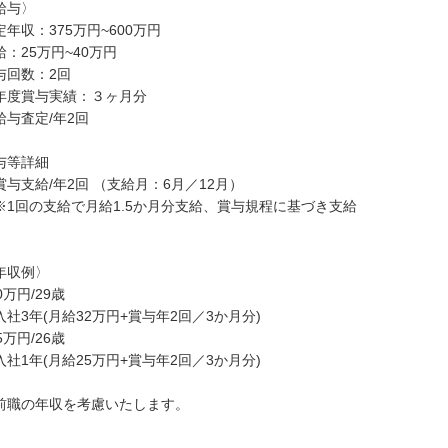
給与〉
定年収：375万円~600万円
給：25万円~40万円
与回数：2回
年度賞与実績：３ヶ月分
給与査定/年2回
与等詳細
賞与支給/年2回 （支給月：6月／12月）
1回の支給で月給1.5か月分支給、賞与規程に基づき支給
年収例〉
0万円/29歳
入社3年(月給32万円+賞与年2回／3か月分)
5万円/26歳
入社1年(月給25万円+賞与年2回／3か月分)
前職の年収を考慮いたします。