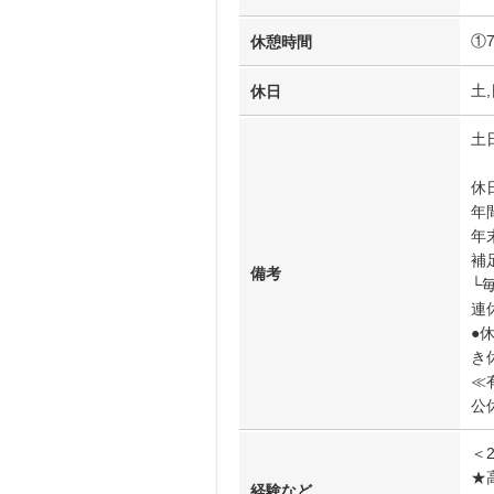
①
休憩時間
土,
休日
土
休
年
年
補
備考
└
連
●
き
≪
公
＜
★
経験など