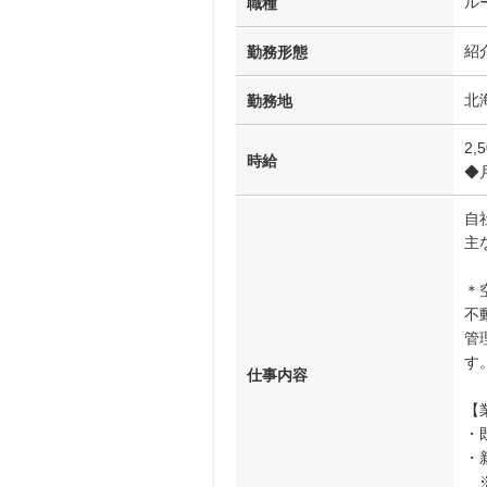
ル
職種
紹
勤務形態
北
勤務地
2,
時給
◆
自
主
＊
不
管
す
仕事内容
【
・
・
※