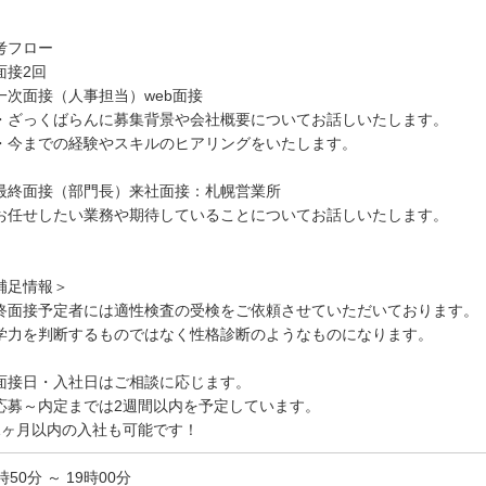
考フロー
面接2回
一次面接（人事担当）web面接
ざっくばらんに募集背景や会社概要についてお話しいたします。
今までの経験やスキルのヒアリングをいたします。
最終面接（部門長）来社面接：札幌営業所
お任せしたい業務や期待していることについてお話しいたします。
補足情報＞
終面接予定者には適性検査の受検をご依頼させていただいております。
学力を判断するものではなく性格診断のようなものになります。
面接日・入社日はご相談に応じます。
応募～内定までは2週間以内を予定しています。
ヶ月以内の入社も可能です！
時50分 ～ 19時00分