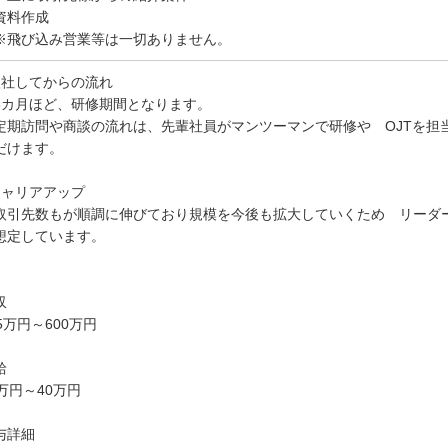
資料作成
飛び込み営業等は一切ありません。
入社してからの流れ
3カ月ほど、研修期間となります。
定期訪問や商談の流れは、先輩社員がマンツーマンで研修や OJTを担
だけます。
キャリアアップ
取引先数もが順調に伸びており規模を今後も拡大していくため リーダ
想定しています。
収
75万円～600万円
給
5万円～40万円
与詳細