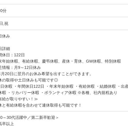
70分
日,祝
日休み
日詳細
間休日：122日
末年始休暇、有給休暇、慶弔休暇、産休・育休、GW休暇、特別休暇
足情報：月9～12日休み
毎月20日に翌月のお休み希望を出すことができます。
休の取得や土日休みも可能です◎
休日休暇 ・年間休日122日 ・年末年始休暇 ・有給休暇 ・結婚休暇 ・出
休暇 ・リカバリー休暇 ・ボランティア休暇 ※各種、社内規程あり
有給が取りやすい！≫
休と有給休暇を合わせて連休取得も可能です！
20～30代活躍中／第二新卒歓迎＞
高卒以上