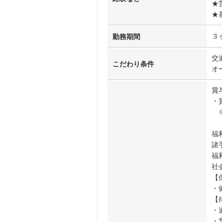
★
★
３
勤務期間
交
こだわり条件
オ
賞
・
※
福
諸
福
社
【
・
【
・
・