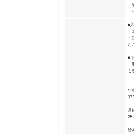
・
※
■
・
・
た
■
・
も
年
3
月
2
給