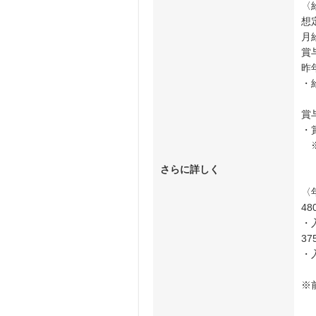
〈
想
月
賞
昨
・
賞
・
※
さらに詳しく
〈
48
・
37
・
※