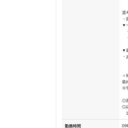
選
・
▼
・
・
▼
・
＜
最
※
◎
◎
1
09
勤務時間