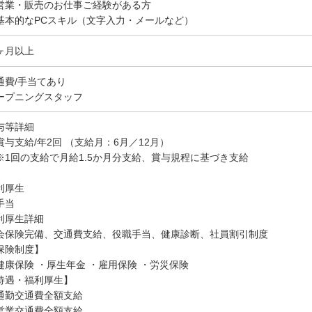
営業・販売のお仕事ご経験がある方
基本的なPCスキル（文字入力・メールなど）
ヶ月以上
通費/手当てあり
ープニングスタッフ
与等詳細
賞与支給/年2回 （支給月：6月／12月）
1回の支給で月給1.5か月分支給、賞与規程に基づき支給
利厚生
手当
利厚生詳細
会保険完備、交通費支給、役職手当、健康診断、社員割引制度
保険制度】
健康保険 ・厚生年金 ・雇用保険 ・労災保険
待遇・福利厚生】
通勤交通費全額支給
営業交通費全額支給