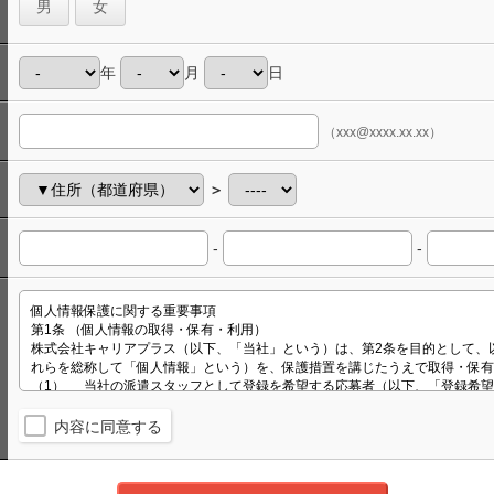
男
女
年
月
日
（xxx@xxxx.xx.xx）
＞
-
-
内容に同意する