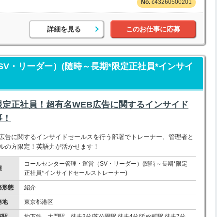
c43260500201
詳細を見る
このお仕事に応募
V・リーダー）(随時～長期*限定正社員*インサイ
限定正社員！超有名WEB広告に関するインサイド
事！
B広告に関するインサイドセールスを行う部署でトレーナー、管理者と
ガルの方限定！英語力が活かせます！
コールセンター管理・運営（SV・リーダー）(随時～長期*限定
種
正社員*インサイドセールストレーナー)
務形態
紹介
務地
東京都港区
寄駅
地下鉄 大門駅 徒歩3分/芝公園駅 徒歩4分/浜松町駅 徒歩7分