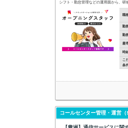
シフト・勤怠管理などの運用面から、研
職
勤
勤
最
時
こ
条
コールセンター管理・運営（
【豊洲】通信サービスに関