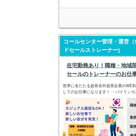
コールセンター管理・運営（S
ドセールストレーナー)
在宅勤務あり！職種・地域
セールのトレーナーのお仕
世界に名だたる超有名外資系企業のWE
してのお仕事になります！ ・バイリン
職
勤
勤
最