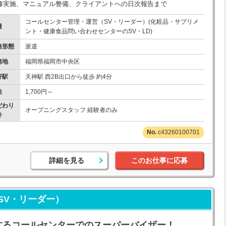
修実施、マニュアル整備、クライアントへの日次報告まで
コールセンター管理・運営（SV・リーダー）(化粧品・サプリメ
種
ント・健康食品問い合わせセンターのSV・LD)
務形態
派遣
務地
福岡県福岡市中央区
寄駅
天神駅 西2B出口から徒歩 約4分
給
1,700円～
だわり
オープニングスタッフ 経験者のみ
件
c43260100701
詳細を見る
このお仕事に応募
SV・リーダー）
するコールセンターでのスーパーバイザー！