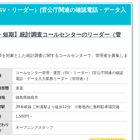
SV・リーダー）(官公庁関連の確認電話・データ入
系・短期】統計調査コールセンターのリーダー（管
業を対象とした統計調査に関するコールセンターで、管理者を募集しま
コールセンター管理・運営（SV・リーダー）(官公庁関連の確認
種
電話・データ入力業務リーダー（管理者）)
務形態
派遣
務地
徳島県徳島市
寄駅
JR牟岐線 二軒屋駅より徒歩12分 ※敷地内に無料駐車場完備
給
1,500円～
だわり
オープニングスタッフ
件