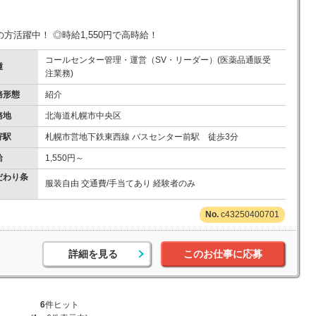
の方活躍中！ ◎時給1,550円で高時給！
コールセンター管理・運営（SV・リーダー）(医薬品通販受
種
注業務)
務形態
紹介
務地
北海道札幌市中央区
寄駅
札幌市営地下鉄東西線 バスセンター前駅 徒歩3分
給
1,550円～
だわり条
服装自由 交通費/手当てあり 経験者のみ
c43250400701
詳細を見る
このお仕事に応募
6
件ヒット