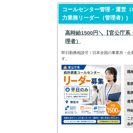
コールセンター管理・運営（
力業務リーダー（管理者）)
高時給1500円＼【官公庁
理者）
即日勤務相談可！日本全国の事業所・企
す。
職
勤
勤
最
時
こ
条