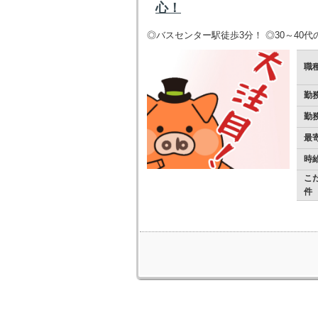
心！
◎バスセンター駅徒歩3分！ ◎30～40代
職
勤
勤
最
時
こ
件