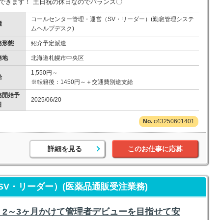
できます！ 土日祝の休日なのでバランス〇
コールセンター管理・運営（SV・リーダー）(勤怠管理システ
種
ムヘルプデスク)
務形態
紹介予定派遣
務地
北海道札幌市中央区
1,550円～
給
※転籍後：1450円～＋交通費別途支給
務開始予
2025/06/20
日
c43250601401
詳細を見る
このお仕事に応募
V・リーダー）(医薬品通販受注業務)
2～3ヶ月かけて管理者デビューを目指せて安