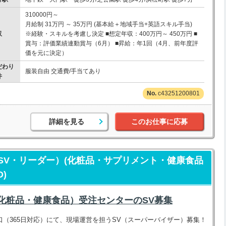
310000円～
月給制 31万円 ～ 35万円 (基本給＋地域手当+英語スキル手当)
収
※経験・スキルを考慮し決定 ■想定年収：400万円～ 450万円 ■
賞与：評価業績連動賞与（6月） ■昇給：年1回（4月、前年度評
価を元に決定）
だわり
服装自由 交通費/手当てあり
件
c43251200801
詳細を見る
このお仕事に応募
SV・リーダー）(化粧品・サプリメント・健康食品
)
（化粧品・健康食品）受注センターのSV募集
（365日対応）にて、現場運営を担うSV（スーパーバイザー）募集！