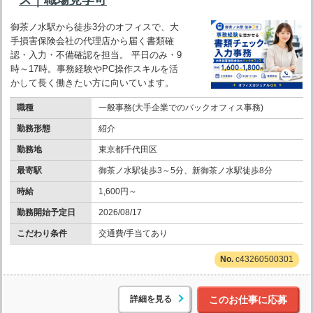
御茶ノ水駅から徒歩3分のオフィスで、大
手損害保険会社の代理店から届く書類確
認・入力・不備確認を担当。 平日のみ・9
時～17時。事務経験やPC操作スキルを活
かして長く働きたい方に向いています。
職種
一般事務(大手企業でのバックオフィス事務)
勤務形態
紹介
勤務地
東京都千代田区
最寄駅
御茶ノ水駅徒歩3～5分、新御茶ノ水駅徒歩8分
時給
1,600円～
勤務開始予定日
2026/08/17
こだわり条件
交通費/手当てあり
c43260500301
詳細を見る
このお仕事に応募