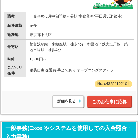
職種
一般事務(1月中旬開始～長期*事務業務*平日週5日*銀座)
勤務形態
紹介
勤務地
東京都中央区
都営浅草線 東銀座駅 徒歩6分 都営地下鉄大江戸線 築
最寄駅
地市場駅 徒歩4分
時給
1,500円～
こだわり
服装自由 交通費/手当てあり オープニングスタッフ
条件
c43251102101
詳細を見る
このお仕事に応募
一般事務(Excelやシステムを使用しての入金照合・
入力業務)