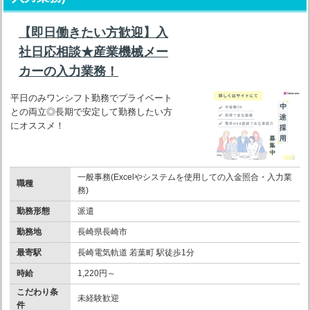
【即日働きたい方歓迎】入
社日応相談★産業機械メー
カーの入力業務！
平日のみワンシフト勤務でプライベート
との両立◎長期で安定して勤務したい方
にオススメ！
一般事務(Excelやシステムを使用しての入金照合・入力業
職種
務)
勤務形態
派遣
勤務地
長崎県長崎市
最寄駅
長崎電気軌道 若葉町 駅徒歩1分
時給
1,220円～
こだわり条
未経験歓迎
件