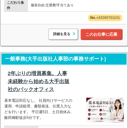
こだわり条
服装自由 交通費/手当てあり
件
c43260701101
詳細を見る
このお仕事に応募
一般事務(大手出版社人事部の事務サポート)
2年ぶりの増員募集。人事
未経験から始める大手出版
社のバックオフィス
基本電話対応なし。 社員向けサービスの
運用、申請処理、書類発送、伝票入力な
どを行います。 平日週5日、土日祝休み、
飯田橋駅徒歩5分です。