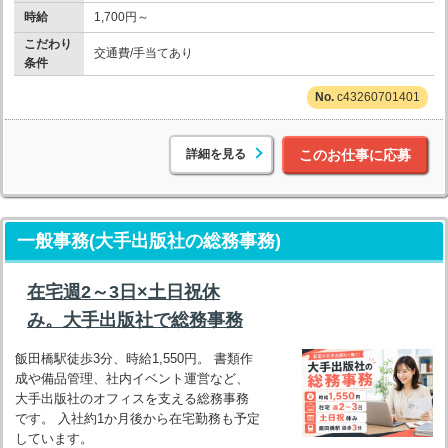
時給
1,700円～
こだわり
交通費/手当てあり
条件
c43260701401
詳細を見る
このお仕事に応募
一般事務(大手出版社の総務事務)
在宅週2～3日×土日祝休
み。大手出版社で総務事務
飯田橋駅徒歩3分、時給1,550円。 書類作
成や備品管理、社内イベント運営など、
大手出版社のオフィスを支える総務事務
です。 入社約1か月後から在宅勤務も予定
しています。