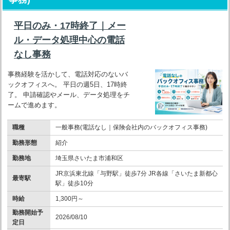
平日のみ・17時終了｜メー
ル・データ処理中心の電話
なし事務
事務経験を活かして、電話対応のないバ
ックオフィスへ。 平日の週5日、17時終
了。 申請確認やメール、データ処理をチ
ームで進めます。
職種
一般事務(電話なし｜保険会社内のバックオフィス事務)
勤務形態
紹介
勤務地
埼玉県さいたま市浦和区
JR京浜東北線「与野駅」徒歩7分 JR各線「さいたま新都心
最寄駅
駅」徒歩10分
時給
1,300円～
勤務開始予
2026/08/10
定日