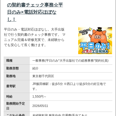
の契約書チェック事務☆平
日のみ×電話対応ほぼな
し！
平日のみ・電話対応ほぼなし。大手出版
社で行う契約書のチェック事務です。 マ
ニュアル完備＆研修充実で、未経験から
でも安心して長く働けます。
職種
一般事務(平日のみ*大手出版社での総務事務*契約社員)
勤務形態
紹介
勤務地
東京都千代田区
JR飯田橋駅：徒歩5分 ※西口より徒歩5分の好立地で
最寄駅
す。
時給
1,550円～
勤務開始予定
2026/05/11
日
こだわり条件
未経験歓迎 服装自由 交通費/手当てあり