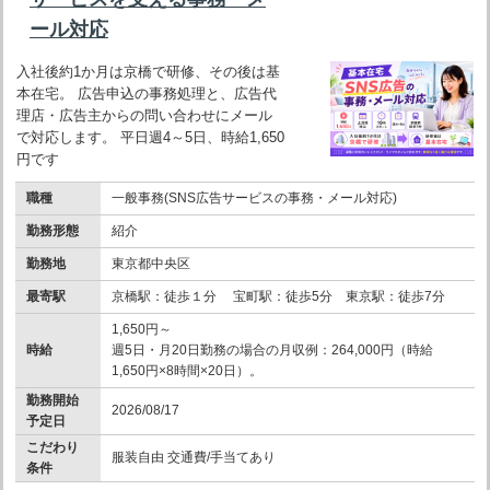
ール対応
入社後約1か月は京橋で研修、その後は基
本在宅。 広告申込の事務処理と、広告代
理店・広告主からの問い合わせにメール
で対応します。 平日週4～5日、時給1,650
円です
職種
一般事務(SNS広告サービスの事務・メール対応)
勤務形態
紹介
勤務地
東京都中央区
最寄駅
京橋駅：徒歩１分 宝町駅：徒歩5分 東京駅：徒歩7分
1,650円～
時給
週5日・月20日勤務の場合の月収例：264,000円（時給
1,650円×8時間×20日）。
勤務開始
2026/08/17
予定日
こだわり
服装自由 交通費/手当てあり
条件