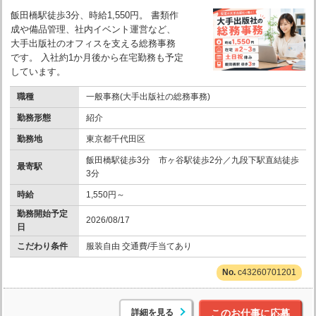
飯田橋駅徒歩3分、時給1,550円。 書類作
成や備品管理、社内イベント運営など、
大手出版社のオフィスを支える総務事務
です。 入社約1か月後から在宅勤務も予定
しています。
職種
一般事務(大手出版社の総務事務)
勤務形態
紹介
勤務地
東京都千代田区
飯田橋駅徒歩3分 市ヶ谷駅徒歩2分／九段下駅直結徒歩
最寄駅
3分
時給
1,550円～
勤務開始予定
2026/08/17
日
こだわり条件
服装自由 交通費/手当てあり
c43260701201
詳細を見る
このお仕事に応募