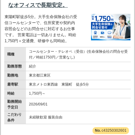
なオフィスで長期安定。
東陽町駅徒歩5分。大手生命保険会社の受
信コールセンターで、住所変更や契約内
容照会などのお問合せに対応するお仕事
です。 営業電話は一切ありません。時給
1,750円＋交通費、研修中も同時給。
コールセンター・テレオペ（受信）(生命保険会社の問合せ受
職種
付／時給1750円／営業なし)
勤務形態
紹介
勤務地
東京都江東区
最寄駅
東京メトロ東西線 東陽町 徒歩5分
時給
1,750円～
勤務開始
2026/09/01
予定日
こだわり
未経験歓迎 服装自由
条件
c43250302601