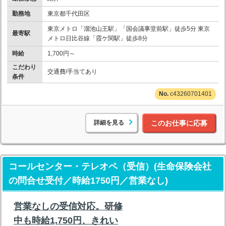
勤務地
東京都千代田区
東京メトロ「溜池山王駅」「国会議事堂前駅」徒歩5分 東京
最寄駅
メトロ日比谷線「霞ケ関駅」徒歩8分
時給
1,700円～
こだわり
交通費/手当てあり
条件
c43260701401
詳細を見る
このお仕事に応募
コールセンター・テレオペ（受信）(生命保険会社
の問合せ受付／時給1750円／営業なし)
営業なしの受信対応。研修
中も時給1,750円、きれい