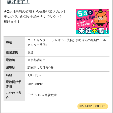
稼げます！
★2か月未満の短期 社会保険非加入のお仕
事なので、面倒な手続きナシでサクッと
稼げます！
コールセンター・テレオペ（受信）(8月末迄の短期コール
職種
センター受信)
勤務形態
派遣
勤務地
東京都調布市
最寄駅
調布駅より徒歩4分
時給
1,800円～
勤務開始予
2026/08/10
定日
こだわり条
日払いOK 未経験歓迎
件
c43260800301