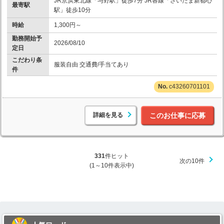
JR京浜東北線「与野駅」徒歩7分 JR各線「さいたま新都心
最寄駅
駅」徒歩10分
時給
1,300円～
勤務開始予
2026/08/10
定日
こだわり条
服装自由 交通費/手当てあり
件
c43260701101
詳細を見る
このお仕事に応募
331
件ヒット
次の10件
(1～10件表示中)