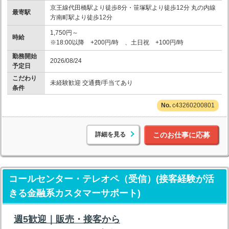
京王線代田橋駅より徒歩8分・笹塚駅より徒歩12分 丸の内線
最寄駅
方南町駅より徒歩12分
1,750円～
時給
※18:00以降 +200円/時 、土日祝 +100円/時
勤務開始
2026/08/24
予定日
こだわり
未経験歓迎 交通費/手当てあり
条件
c43260200801
詳細を見る
このお仕事に応募
コールセンター・テレオペ（受信）(接客経験が活
きる金融系カスタマーサポート)
週5歓迎｜販売・接客から