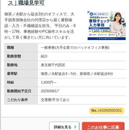
ス｜職場見学可
御茶ノ水駅から徒歩3分のオフィスで、大
手損害保険会社の代理店から届く書類確
認・入力・不備確認を担当。 平日のみ・9
時～17時。事務経験やPC操作スキルを活
かして長く働きたい方に向いています。
職種
一般事務(大手企業でのバックオフィス事務)
勤務形態
紹介
勤務地
東京都千代田区
最寄駅
御茶ノ水駅徒歩3～5分、新御茶ノ水駅徒歩8分
時給
1,600円～
勤務開始予定日
2026/08/17
こだわり条件
交通費/手当てあり
c43260500301
詳細を見る
このお仕事に応募