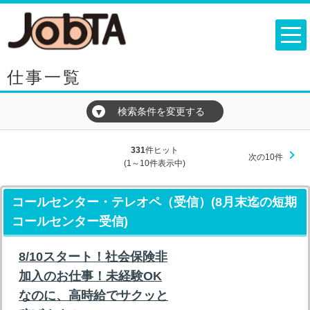
仕事一覧
検索条件を変更する
▼
331
件ヒット
次の10件
(1～10件表示中)
コールセンター・テレオペ（受信）(8月末迄の短期
コールセンター受信)
8/10スタート！社会保険非
加入のお仕事！未経験OK
なのに、高時給でサクッと