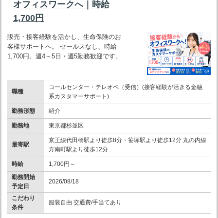
オフィスワークへ｜時給
1,700円
販売・接客経験を活かし、生命保険のお
客様サポートへ。 セールスなし、時給
1,700円。週4～5日・週5勤務歓迎です。
コールセンター・テレオペ（受信）(接客経験が活きる金融
職種
系カスタマーサポート)
勤務形態
紹介
勤務地
東京都杉並区
京王線代田橋駅より徒歩8分・笹塚駅より徒歩12分 丸の内線
最寄駅
方南町駅より徒歩12分
時給
1,700円～
勤務開始
2026/08/18
予定日
こだわり
服装自由 交通費/手当てあり
条件