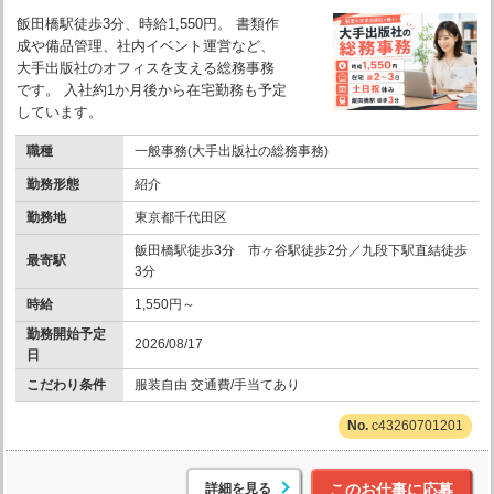
飯田橋駅徒歩3分、時給1,550円。 書類作
成や備品管理、社内イベント運営など、
大手出版社のオフィスを支える総務事務
です。 入社約1か月後から在宅勤務も予定
しています。
職種
一般事務(大手出版社の総務事務)
勤務形態
紹介
勤務地
東京都千代田区
飯田橋駅徒歩3分 市ヶ谷駅徒歩2分／九段下駅直結徒歩
最寄駅
3分
時給
1,550円～
勤務開始予定
2026/08/17
日
こだわり条件
服装自由 交通費/手当てあり
c43260701201
詳細を見る
このお仕事に応募