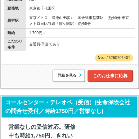
勤務地
東京都千代田区
東京メトロ「溜池山王駅」「国会議事堂前駅」徒歩5分 東京
最寄駅
メトロ日比谷線「霞ケ関駅」徒歩8分
時給
1,700円～
こだわり
交通費/手当てあり
条件
c43260701401
詳細を見る
このお仕事に応募
コールセンター・テレオペ（受信）(生命保険会社
の問合せ受付／時給1750円／営業なし)
営業なしの受信対応。研修
中も時給1,750円、きれい