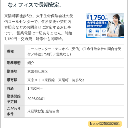
なオフィスで長期安定。
東陽町駅徒歩5分。大手生命保険会社の受
信コールセンターで、住所変更や契約内
容照会などのお問合せに対応するお仕事
です。 営業電話は一切ありません。時給
1,750円＋交通費、研修中も同時給。
コールセンター・テレオペ（受信）(生命保険会社の問合せ受
職種
付／時給1750円／営業なし)
勤務形態
紹介
勤務地
東京都江東区
最寄駅
東京メトロ東西線 東陽町 徒歩5分
時給
1,750円～
勤務開始
2026/09/01
予定日
こだわり
未経験歓迎 服装自由
条件
c43250302601