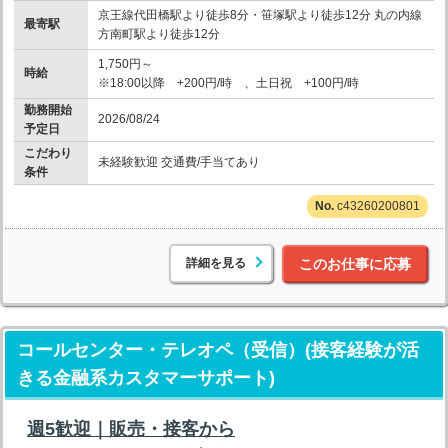
京王線代田橋駅より徒歩8分・笹塚駅より徒歩12分 丸の内線
最寄駅
方南町駅より徒歩12分
1,750円～
時給
※18:00以降 +200円/時 、土日祝 +100円/時
勤務開始
2026/08/24
予定日
こだわり
未経験歓迎 交通費/手当てあり
条件
c43260200801
詳細を見る
このお仕事に応募
コールセンター・テレオペ（受信）(接客経験が活
きる金融系カスタマーサポート)
週5歓迎｜販売・接客から