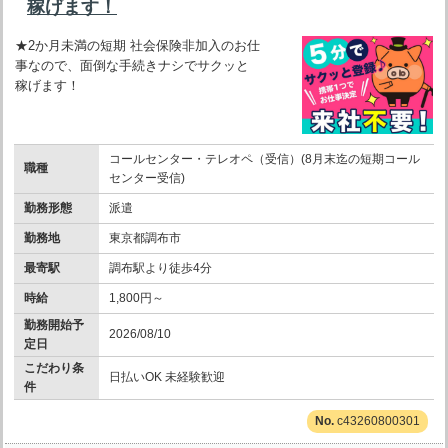
稼げます！
★2か月未満の短期 社会保険非加入のお仕
事なので、面倒な手続きナシでサクッと
稼げます！
コールセンター・テレオペ（受信）(8月末迄の短期コール
職種
センター受信)
勤務形態
派遣
勤務地
東京都調布市
最寄駅
調布駅より徒歩4分
時給
1,800円～
勤務開始予
2026/08/10
定日
こだわり条
日払いOK 未経験歓迎
件
c43260800301