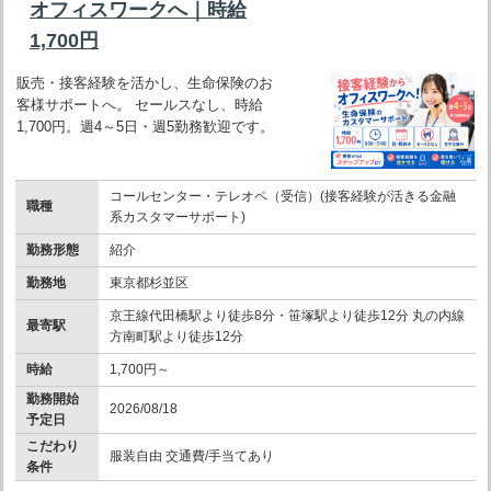
オフィスワークへ｜時給
1,700円
販売・接客経験を活かし、生命保険のお
客様サポートへ。 セールスなし、時給
1,700円。週4～5日・週5勤務歓迎です。
コールセンター・テレオペ（受信）(接客経験が活きる金融
職種
系カスタマーサポート)
勤務形態
紹介
勤務地
東京都杉並区
京王線代田橋駅より徒歩8分・笹塚駅より徒歩12分 丸の内線
最寄駅
方南町駅より徒歩12分
時給
1,700円～
勤務開始
2026/08/18
予定日
こだわり
服装自由 交通費/手当てあり
条件