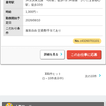
JR京浜東北線「与野駅」徒歩7分 JR各線「さいたま新都心
最寄駅
駅」徒歩10分
時給
1,300円～
勤務開始予
2026/08/10
定日
こだわり条
服装自由 交通費/手当てあり
件
c43260701101
詳細を見る
このお仕事に応募
331
件ヒット
次の10件
(1～10件表示中)