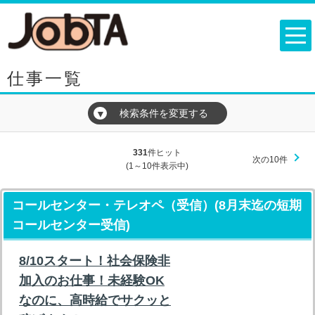
仕事一覧
検索条件を変更する
▼
331
件ヒット
次の10件
(1～10件表示中)
コールセンター・テレオペ（受信）(8月末迄の短期
コールセンター受信)
8/10スタート！社会保険非
加入のお仕事！未経験OK
なのに、高時給でサクッと