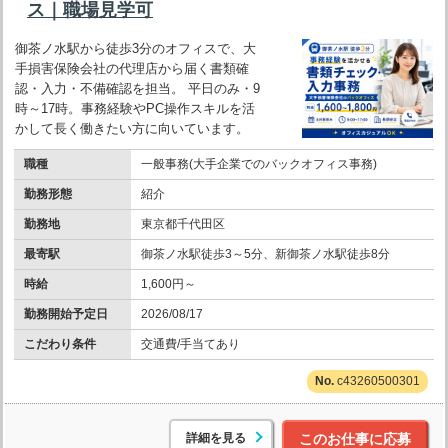
ス｜職場見学可
御茶ノ水駅から徒歩3分のオフィスで、大
手損害保険会社の代理店から届く書類確
認・入力・不備確認を担当。 平日のみ・9
時～17時。事務経験やPC操作スキルを活
かして長く働きたい方に向いています。
職種
一般事務(大手企業でのバックオフィス事務)
勤務形態
紹介
勤務地
東京都千代田区
最寄駅
御茶ノ水駅徒歩3～5分、新御茶ノ水駅徒歩8分
時給
1,600円～
勤務開始予定日
2026/08/17
こだわり条件
交通費/手当てあり
c43260500301
詳細を見る
このお仕事に応募