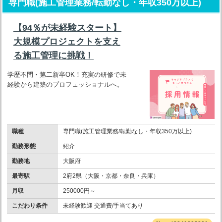
専門職(施工管理業務/転勤なし・年収350万以上)
【94％が未経験スタート】
大規模プロジェクトを支え
る施工管理に挑戦！
学歴不問・第二新卒OK！充実の研修で未
経験から建築のプロフェッショナルへ。
職種
専門職(施工管理業務/転勤なし・年収350万以上)
勤務形態
紹介
勤務地
大阪府
最寄駅
2府2県（大阪・京都・奈良・兵庫）
月収
250000円～
こだわり条件
未経験歓迎 交通費/手当てあり