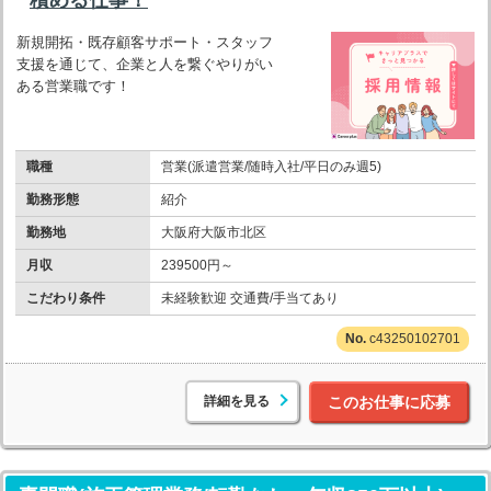
新規開拓・既存顧客サポート・スタッフ
支援を通じて、企業と人を繋ぐやりがい
ある営業職です！
職種
営業(派遣営業/随時入社/平日のみ週5)
勤務形態
紹介
勤務地
大阪府大阪市北区
月収
239500円～
こだわり条件
未経験歓迎 交通費/手当てあり
c43250102701
詳細を見る
このお仕事に応募