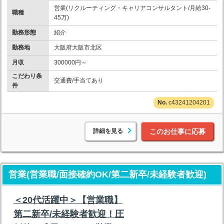
営業(リクルーティング・キャリアコンサルタント/月給30-
職種
45万)
勤務形態
紹介
勤務地
大阪府大阪市北区
月収
300000円～
こだわり条
交通費/手当てあり
件
c43241204201
詳細を見る
このお仕事に応募
営業(営業職/面接確約OK/第二新卒/未経験者歓迎)
＜20代活躍中＞【営業職】
第二新卒/未経験者歓迎！圧