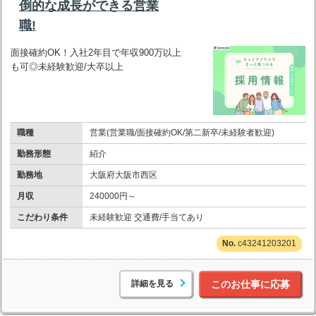
倒的な成長ができる営業
職!
面接確約OK！入社2年目で年収900万以上
も可◎未経験歓迎/大卒以上
職種
営業(営業職/面接確約OK/第二新卒/未経験者歓迎)
勤務形態
紹介
勤務地
大阪府大阪市西区
月収
240000円～
こだわり条件
未経験歓迎 交通費/手当てあり
c43241203201
詳細を見る
このお仕事に応募