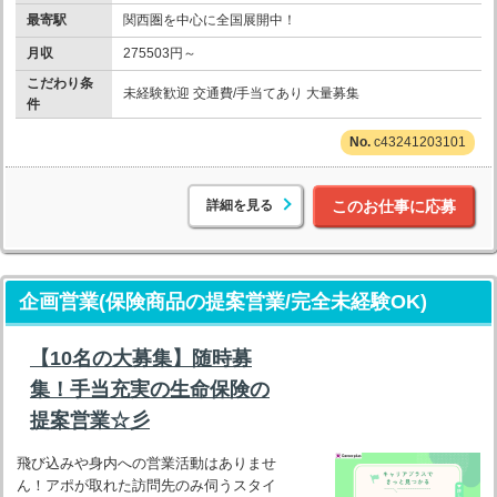
最寄駅
関西圏を中心に全国展開中！
月収
275503円～
こだわり条
未経験歓迎 交通費/手当てあり 大量募集
件
c43241203101
詳細を見る
このお仕事に応募
企画営業(保険商品の提案営業/完全未経験OK)
【10名の大募集】随時募
集！手当充実の生命保険の
提案営業☆彡
飛び込みや身内への営業活動はありませ
ん！アポが取れた訪問先のみ伺うスタイ