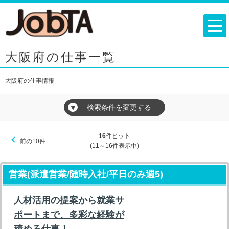
大阪府の仕事一覧
大阪府の仕事情報
検索条件を変更する
▼
16
件ヒット
前の10件
(11～16件表示中)
営業(派遣営業/随時入社/平日のみ週5)
人材活用の提案から就業サ
ポートまで、多彩な経験が
積める仕事！