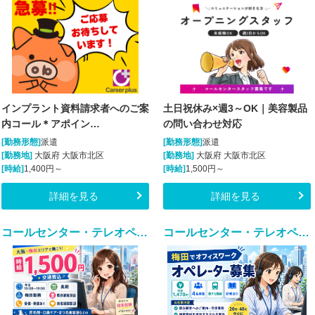
インプラント資料請求者へのご案
土日祝休み×週3～OK｜美容製品
内コール＊アポイン…
の問い合わせ対応
[勤務形態]
派遣
[勤務形態]
派遣
[勤務地]
大阪府 大阪市北区
[勤務地]
大阪府 大阪市北区
[時給]
1,400円～
[時給]
1,500円～
詳細を見る
詳細を見る
コールセンター・テレオペ（受信）(化粧品通販の受発信業務)
コールセンター・テレオペ（発信）(既存顧客へのご案内コールスタッフ（オープニングスタッフ）)