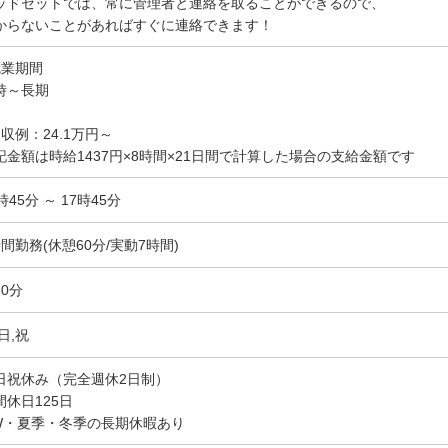
ッドセットでは、常に管理者と連絡を取ることができるので、
からないことがあればすぐに連絡できます！
就業期間
時～長期
月収例：24.1万円～
記金額は時給1437円×8時間×21日間で計算した場合の支給金額です
時45分 ～ 17時45分
時間勤務(休憩60分/実動7時間)
60分
日,祝
日祝休み（完全週休2日制）
間休日125日
W・夏季・冬季の長期休暇あり