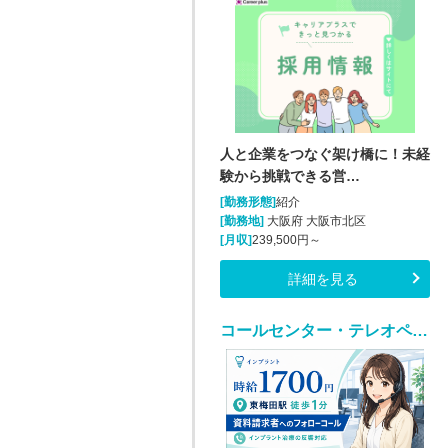
人と企業をつなぐ架け橋に！未経
験から挑戦できる営…
[勤務形態]
紹介
[勤務地]
大阪府 大阪市北区
[月収]
239,500円～
詳細を見る
コールセンター・テレオペ（発信）(インプラント治療の資料請求者へのフォローコール)