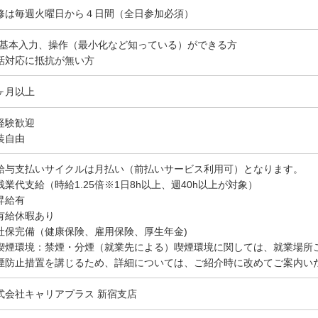
修は毎週火曜日から４日間（全日参加必須）
C基本入力、操作（最小化など知っている）ができる方
話対応に抵抗が無い方
ヶ月以上
経験歓迎
装自由
給与支払いサイクルは月払い（前払いサービス利用可）となります。
残業代支給（時給1.25倍※1日8h以上、週40h以上が対象）
昇給有
有給休暇あり
社保完備（健康保険、雇用保険、厚生年金)
喫煙環境：禁煙・分煙（就業先による）喫煙環境に関しては、就業場所
煙防止措置を講じるため、詳細については、ご紹介時に改めてご案内い
式会社キャリアプラス 新宿支店