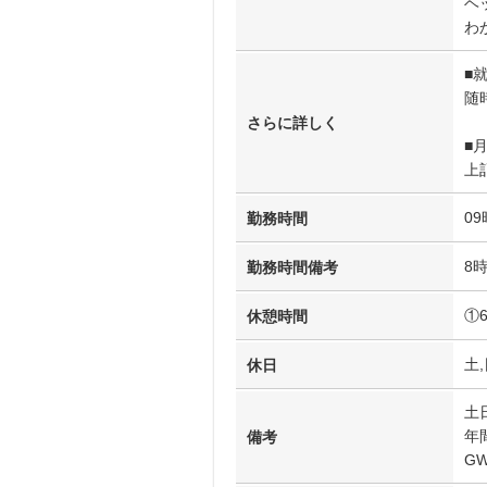
ヘ
わ
■
随
さらに詳しく
■
上
09
勤務時間
8
勤務時間備考
①
休憩時間
土,
休日
土
年
備考
G