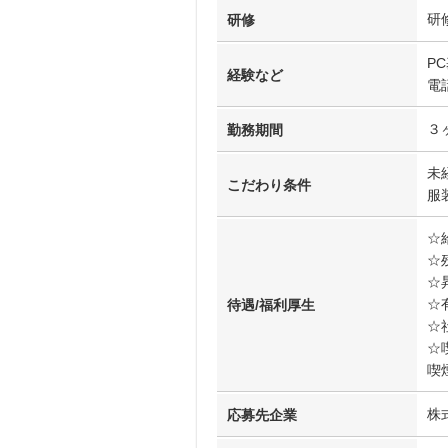
研
研修
P
経験など
電
３
勤務期間
未
こだわり条件
服
☆
☆
☆
☆
待遇/福利厚生
☆
☆
喫
株
応募先企業