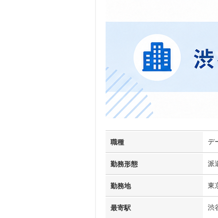
デ
職種
派
勤務形態
東
勤務地
渋
最寄駅