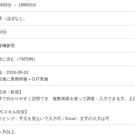
時00分 ～ 18時00分
業：ほぼなし。
60分
考欄参照
給に含む（79円/時）
：2026-08-02
社後に業務研修＋OJT実施
必須・歓迎】
章で分かりやすく説明でき、複数画面を使って調査・入力できる方。土
PCスキル目安】
イピング：手元を見ないで入力可／Excel：文字の入力は可
ヶ月以上