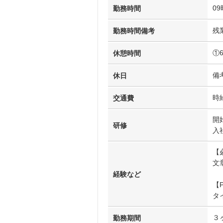
09
勤務時間
残
勤務時間備考
①
休憩時間
備
休日
時
交通費
開始
研修
入
【
文
経験など
【
タ
３
勤務期間