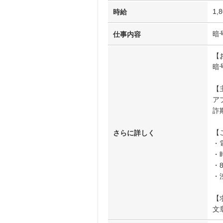
1,
時給
暗
仕事内容
【
暗
【
ア
詐
【
さらに詳しく
・
・時
・
・
【
文