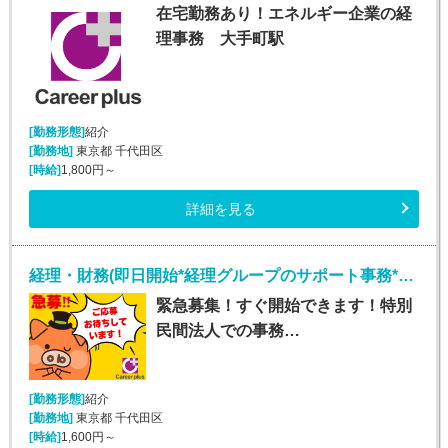
在宅勤務あり！エネルギー企業の経
理事務 大手町駅
[勤務形態]
紹介
[勤務地]
東京都 千代田区
[時給]
1,800円～
詳細を見る
経理・財務(即日開始*経理グループのサポート事務*平日週5日)
緊急募集！すぐ開始できます！特別
民間法人での事務…
[勤務形態]
紹介
[勤務地]
東京都 千代田区
[時給]
1,600円～