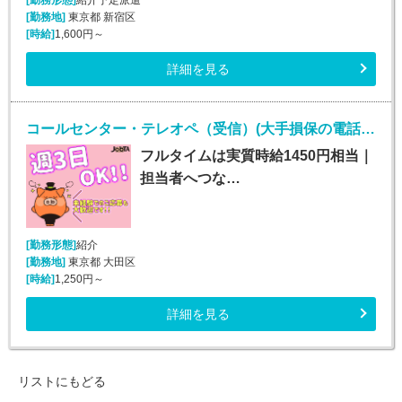
[勤務地]
東京都 新宿区
[時給]
1,600円～
詳細を見る
コールセンター・テレオペ（受信）(大手損保の電話取次ぎ｜土日祝休み*契約社員)
フルタイムは実質時給1450円相当｜
担当者へつな…
[勤務形態]
紹介
[勤務地]
東京都 大田区
[時給]
1,250円～
詳細を見る
リストにもどる