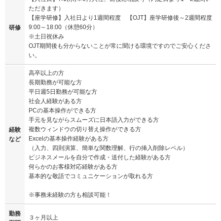
ただきます）
【座学研修】入社日より1週間程度 【OJT】座学研修後～2週間程度
9:00～18:00（休憩60分）
研修
※土日祝休み
OJT期間後も分からないことが常に聞ける環境ですのでご安心くださ
い。
高卒以上の方
長期勤務が可能な方
平日週5日勤務が可能な方
社会人経験がある方
PCの基本操作ができる方
手元を見ながらスムーズに日本語入力ができる方
複数ウィンドウの切り替え操作ができる方
経験
Excelの基本操作経験がある方
など
（入力、四則演算、簡単な関数理解、行の挿入削除レベル）
ビジネスメールを自分で作成・送付した経験がある方
何らかのお客様対応経験がある方
基本的な敬語でコミュニケーションが取れる方
※事務未経験の方も相談可能！
勤務
３ヶ月以上