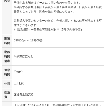
内容
不備がある場合はメールにて問い合わせを行います。
※確認する書類は会計士会員から届く審査書類や、社員から届く経費
書類となっており、問合せ先も同様になります。
業務拡大予定のセンターのため、今後お願いするお仕事が増加する可
能性がございます
※電話対応も一部発生可能性があり（5件以内※予定）
勤務
09時00分 ～ 18時00分
時間
勤務
※残業ほぼなし
時間
備考
休憩
①60分
時間
土,日,祝
休日
交通
交通費全額支給
費
【入社日】7/1(水)※6月入社、前後応相談可（内定日より1～2週間い