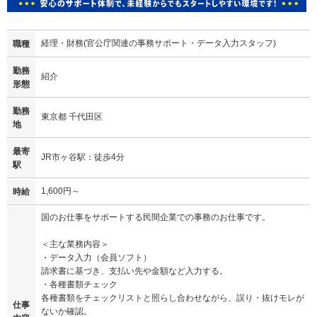
経理・財務(官公庁関連の事務サポート・データ入力スタッフ)
職種
勤務
紹介
形態
勤務
東京都 千代田区
地
最寄
JR市ヶ谷駅：徒歩4分
駅
1,600円～
時給
国のお仕事をサポートする民間企業での事務のお仕事です。
＜主な業務内容＞
・データ入力（会員ソフト）
請求書に基づき、支払い先や金額など入力する。
・各種書類チェック
各種書類をチェックリストと照らし合わせながら、誤り・抜けモレが
仕事
ないか確認。