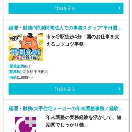
詳細を見る
経理・財務(*特別民間法人での事務スタッフ*平日週5日)
市ヶ谷駅徒歩4分！国のお仕事を支
えるコツコツ事務
[勤務形態]
紹介
[勤務地]
東京都 千代田区
[時給]
1,600円～
詳細を見る
経理・財務(大手住宅メーカーの年末調整事務／経験者限定・短期)
年末調整の実務経験を活かして、短
期間でしっかり働…