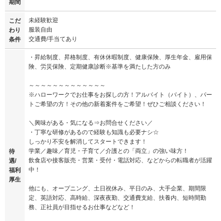
期間
未経験歓迎
こだ
服装自由
わり
交通費/手当てあり
条件
・昇給制度、昇格制度、有休休暇制度、健康保険、厚生年金、雇用保
険、労災保険、定期健康診断※基準を満たした方のみ
～～～～～～～～～～～～～
※ハローワークでお仕事をお探しの方！アルバイト（バイト）、パー
トご希望の方！その他の新着案件をご希望！ぜひご相談ください！
＼興味がある・気になる⇒お問合せください／
・丁寧な研修があるので経験も知識も必要ナシ☆
しっかり不安を解消してスタートできます！
学業／趣味／育児・子育て／介護との「両立」の強い味方！
待
飲食店や接客販売・営業・受付・電話対応、などからの転職者が活躍
遇/
中！
福利
厚生
他にも、オープニング、土日祝休み、平日のみ、大手企業、期間限
定、英語対応、高時給、深夜夜勤、交通費支給、扶養内、短時間勤
務、正社員が目指せるお仕事などなど！