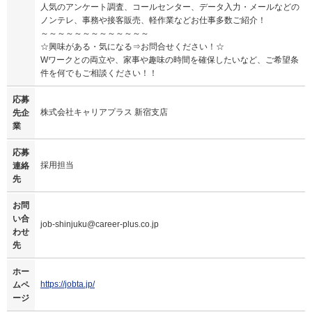
人気のアンケート調査、コールセンター、データ入力・メールなどの
ノンテレ、事務や接客販売、軽作業などお仕事多数ご紹介！
～～～～～～～～～～～～～
☆興味がある・気になる⇒お問合せください！☆
Wワークとの両立や、家事や趣味の時間を確保したいなど、ご希望条
件を何でもご相談ください！！
応募
株式会社キャリアプラス 新宿支店
先企
業
応募
採用担当
連絡
先
お問
い合
job-shinjuku@career-plus.co.jp
わせ
先
ホー
https://jobta.jp/
ムペ
ージ