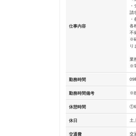
・
請
・
各
仕事内容
不
※
り
業
※
09
勤務時間
※
勤務時間備考
①
休憩時間
土,
休日
交
交通費