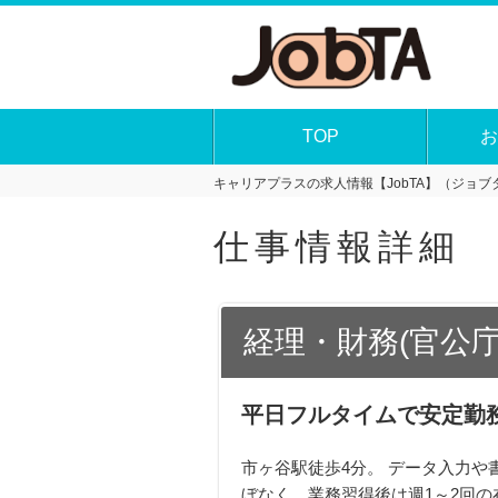
TOP
お
キャリアプラスの求人情報【JobTA】（ジョブタ
仕事情報詳細
経理・財務(官公
平日フルタイムで安定勤
市ヶ谷駅徒歩4分。 データ入力や書
ぼなく、業務習得後は週1～2回