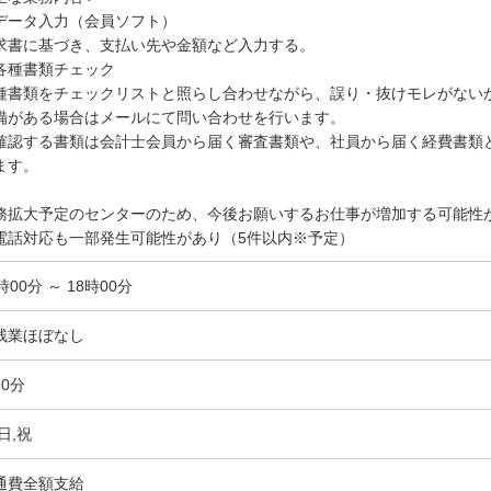
データ入力（会員ソフト）
求書に基づき、支払い先や金額など入力する。
各種書類チェック
種書類をチェックリストと照らし合わせながら、誤り・抜けモレがない
備がある場合はメールにて問い合わせを行います。
確認する書類は会計士会員から届く審査書類や、社員から届く経費書類
ます。
務拡大予定のセンターのため、今後お願いするお仕事が増加する可能性
電話対応も一部発生可能性があり（5件以内※予定）
時00分 ～ 18時00分
残業ほぼなし
60分
日,祝
通費全額支給