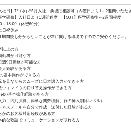
入社日】7/1(水)※6月入社、前後応相談可（内定日より1～2週間いただ
座学研修】入社日より1週間程度 【OJT】座学研修後～2週間程度
00～18:00（休憩60分）
土日祝休み
JT期間後も分からないことが常に聞ける環境ですのでご安心ください。
卒以上の方
期勤務が可能な方
日週5日勤務が可能な方
会人経験がある方
Cの基本操作ができる方
元を見ながらスムーズに日本語入力ができる方
数ウィンドウの切り替え操作ができる方
xcelの基本操作経験がある方
入力、四則演算、簡単な関数理解、行の挿入削除レベル）
ジネスメールを自分で作成・送付した経験がある方
らかのお客様対応経験がある方
本的な敬語でコミュニケーションが取れる方