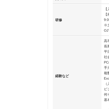
【
【
9:
研修
※
O
高
長
平
社
P
手
複
経験など
E
（
ビ
何
基