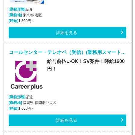
[勤務形態]
紹介
[勤務地]
東京都 港区
[時給]
1,800円～
詳細を見る
コールセンター・テレオペ（受信）(業務用スマートフォンに関する紛失等問い合わせ窓口)
給与前払いOK！SV案件！時給1600
円！
[勤務形態]
派遣
[勤務地]
福岡県 福岡市中央区
[時給]
1,600円～
詳細を見る