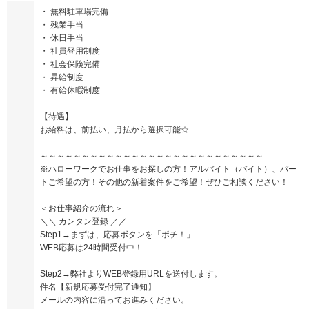
・ 無料駐車場完備
・ 残業手当
・ 休日手当
・ 社員登用制度
・ 社会保険完備
・ 昇給制度
・ 有給休暇制度
【待遇】
お給料は、前払い、月払から選択可能☆
～～～～～～～～～～～～～～～～～～～～～～～～～～～
※ハローワークでお仕事をお探しの方！アルバイト（バイト）、パー
トご希望の方！その他の新着案件をご希望！ぜひご相談ください！
＜お仕事紹介の流れ＞
＼＼ カンタン登録 ／／
Step1→まずは、応募ボタンを「ポチ！」
WEB応募は24時間受付中！
Step2→弊社よりWEB登録用URLを送付します。
件名【新規応募受付完了通知】
メールの内容に沿ってお進みください。