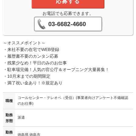
応募する
お電話でも応募できます。
03-6682-4660
～オススメポイント～
・来社不要の在宅でWEB登録
・履歴書不要のカンタン応募
・残業少なめ！平日のみのお仕事
・駐車場完備！人気の官公庁＆オープニング大量募集！
・10月末までの期間限定
・満了祝い金あり！※規定あり
コールセンター・テレオペ（受信）(事業者向けアンケート不備確認
職種
のお仕事)
勤務
派遣
形態
勤務
徳島県 徳島市