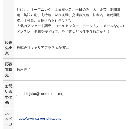
他にも、オープニング、土日祝休み、平日のみ、大手企業、期間限
定、英語対応、高時給、深夜夜勤、交通費支給、扶養内、短時間勤
務、正社員が目指せるお仕事などなど！
人気のアンケート調査、コールセンター、データ入力・メールなどの
ノンテレ、事務や接客販売、軽作業などお仕事多数ご紹介！
応募
株式会社キャリアプラス 新宿支店
先企
業
応募
採用担当
連絡
先
お問
い合
job-shinjuku@career-plus.co.jp
わせ
先
ホー
https://www.career-plus.co.jp
ムペ
ージ