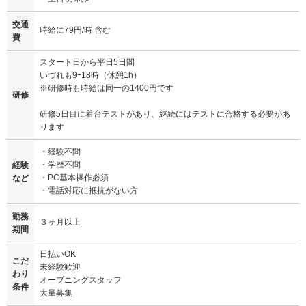
交通
時給に79円/時 含む
費
スタート日から平日5日間
いづれも9ｰ18時（休憩1h）
※研修時も時給は同一の1400円です
研修
研修5日目に着台テストがあり、継続にはテストに合格する必要があ
ります
・経験不問
・学歴不問
経験
・PC基本操作必須
など
・電話対応に抵抗がない方
勤務
３ヶ月以上
期間
日払いOK
こだ
未経験歓迎
わり
オープニングスタッフ
条件
大量募集