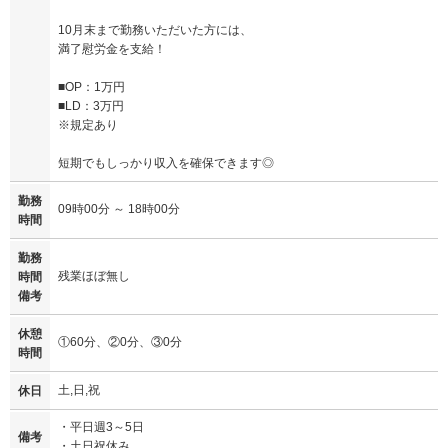
10月末まで勤務いただいた方には、
満了慰労金を支給！
■OP：1万円
■LD：3万円
※規定あり
短期でもしっかり収入を確保できます◎
勤務
09時00分 ～ 18時00分
時間
勤務
残業ほぼ無し
時間
備考
休憩
①60分、②0分、③0分
時間
土,日,祝
休日
・平日週3～5日
備考
・土日祝休み