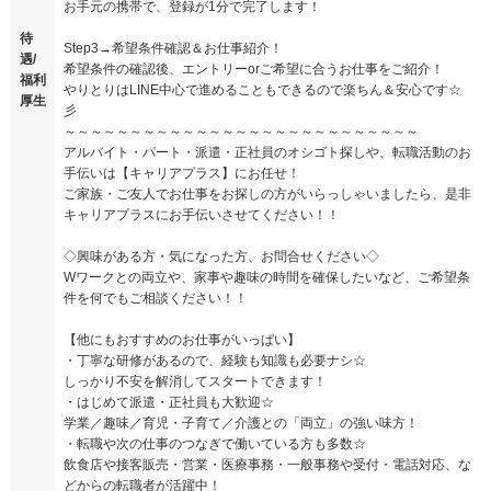
お手元の携帯で、登録が1分で完了します！
待
Step3→希望条件確認＆お仕事紹介！
遇/
希望条件の確認後、エントリーorご希望に合うお仕事をご紹介！
福利
やりとりはLINE中心で進めることもできるので楽ちん＆安心です☆
厚生
彡
～～～～～～～～～～～～～～～～～～～～～～～～～～～
アルバイト・パート・派遣・正社員のオシゴト探しや、転職活動のお
手伝いは【キャリアプラス】にお任せ！
ご家族・ご友人でお仕事をお探しの方がいらっしゃいましたら、是非
キャリアプラスにお手伝いさせてください！！
◇興味がある方・気になった方、お問合せください◇
Wワークとの両立や、家事や趣味の時間を確保したいなど、ご希望条
件を何でもご相談ください！！
【他にもおすすめのお仕事がいっぱい】
・丁寧な研修があるので、経験も知識も必要ナシ☆
しっかり不安を解消してスタートできます！
・はじめて派遣・正社員も大歓迎☆
学業／趣味／育児・子育て／介護との「両立」の強い味方！
・転職や次の仕事のつなぎで働いている方も多数☆
飲食店や接客販売・営業・医療事務・一般事務や受付・電話対応、な
どからの転職者が活躍中！