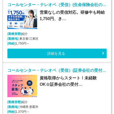
コールセンター・テレオペ（受信）(生命保険会社の問合せ受付／時給1750円／営業なし)
営業なしの受信対応。研修中も時給
1,750円、き…
[勤務形態]
紹介
[勤務地]
東京都 江東区
[時給]
1,750円～
詳細を見る
コールセンター・テレオペ（受信）(証券会社の受付・事務スタッフ/6月9日入社)
資格取得からスタート！未経験
OK☆証券会社の受付…
[勤務形態]
紹介
[勤務地]
沖縄県 那覇市
[時給]
1,370円～