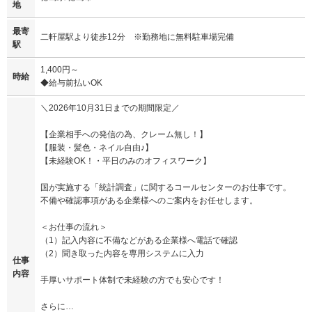
地
最寄
二軒屋駅より徒歩12分 ※勤務地に無料駐車場完備
駅
1,400円～
時給
◆給与前払いOK
＼2026年10月31日までの期間限定／
【企業相手への発信の為、クレーム無し！】
【服装・髪色・ネイル自由♪】
【未経験OK！・平日のみのオフィスワーク】
国が実施する「統計調査」に関するコールセンターのお仕事です。
不備や確認事項がある企業様へのご案内をお任せします。
＜お仕事の流れ＞
（1）記入内容に不備などがある企業様へ電話で確認
（2）聞き取った内容を専用システムに入力
仕事
内容
手厚いサポート体制で未経験の方でも安心です！
さらに…