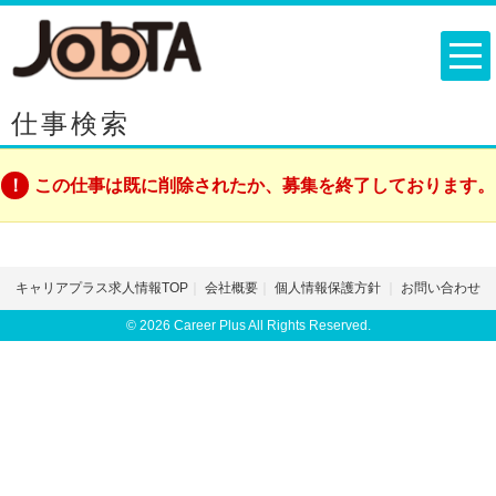
仕事検索
この仕事は既に削除されたか、募集を終了しております。
キャリアプラス求人情報TOP
会社概要
個人情報保護方針
お問い合わせ
© 2026 Career Plus All Rights Reserved.