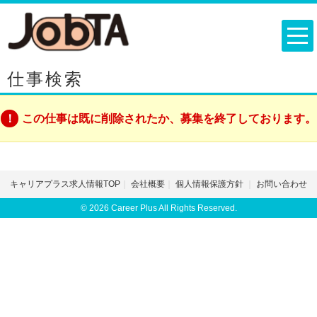
仕事検索
この仕事は既に削除されたか、募集を終了しております。
キャリアプラス求人情報TOP
会社概要
個人情報保護方針
お問い合わせ
© 2026 Career Plus All Rights Reserved.