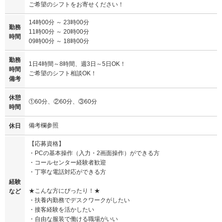
ご希望のシフトをお寄せください！
14時00分 ～ 23時00分
勤務
11時00分 ～ 20時00分
時間
09時00分 ～ 18時00分
勤務
1日4時間～8時間、週3日～5日OK！
時間
ご希望のシフト相談OK！
備考
休憩
①60分、②60分、③60分
時間
備考欄参照
休日
【応募資格】
・PCの基本操作（入力・2画面操作）ができる方
・コールセンター経験者歓迎
・丁寧な電話対応ができる方
経験
★こんな方にぴったり！★
など
・扶養内勤務でデスクワークがしたい
・接客経験を活かしたい
・自由な服装で働ける職場がいい