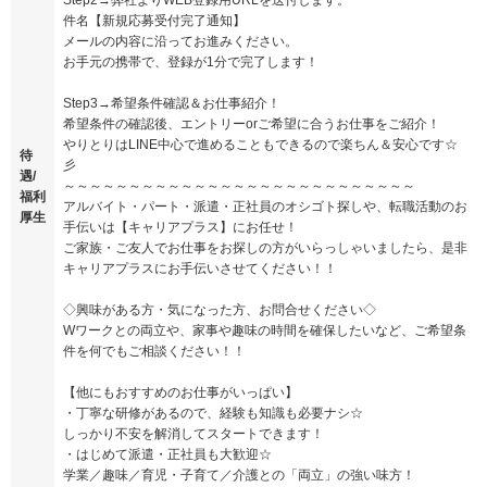
件名【新規応募受付完了通知】
メールの内容に沿ってお進みください。
お手元の携帯で、登録が1分で完了します！
Step3→希望条件確認＆お仕事紹介！
希望条件の確認後、エントリーorご希望に合うお仕事をご紹介！
やりとりはLINE中心で進めることもできるので楽ちん＆安心です☆
待
彡
遇/
～～～～～～～～～～～～～～～～～～～～～～～～～～～
福利
アルバイト・パート・派遣・正社員のオシゴト探しや、転職活動のお
厚生
手伝いは【キャリアプラス】にお任せ！
ご家族・ご友人でお仕事をお探しの方がいらっしゃいましたら、是非
キャリアプラスにお手伝いさせてください！！
◇興味がある方・気になった方、お問合せください◇
Wワークとの両立や、家事や趣味の時間を確保したいなど、ご希望条
件を何でもご相談ください！！
【他にもおすすめのお仕事がいっぱい】
・丁寧な研修があるので、経験も知識も必要ナシ☆
しっかり不安を解消してスタートできます！
・はじめて派遣・正社員も大歓迎☆
学業／趣味／育児・子育て／介護との「両立」の強い味方！