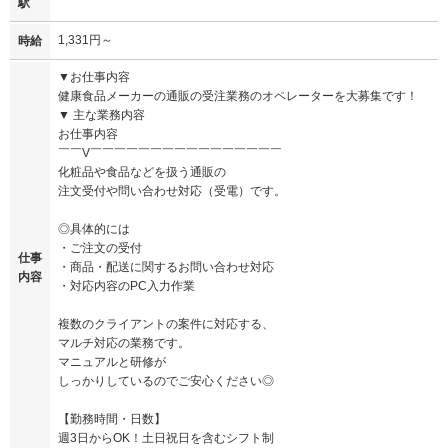
駅
1,331円～
時給
▼お仕事内容
健康食品メーカーの通販の受注業務のオペレーターを大募集です！
▼ 主な業務内容
お仕事内容
￣￣V￣￣￣￣￣￣￣￣￣￣￣￣￣￣￣￣
化粧品や食品などを扱う通販の
注文受付や問い合わせ対応（受電）です。
◎具体的には
・ご注文の受付
仕事
・商品・配送に関するお問い合わせ対応
内容
・対応内容のPC入力作業
複数のクライアントの案件に対応する、
マルチ対応の業務です。
マニュアルと研修が
しっかりしているのでご安心ください◎
【勤務時間・日数】
週3日からOK！土日祝日を含むシフト制