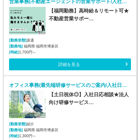
営業事務(不動産エージェントの営業サポート/入社日応相談)
【福岡勤務】高時給＆リモート可★
不動産営業サポー…
[勤務形態]
派遣
[勤務地]
福岡県 福岡市博多区
[時給]
1,700円～
詳細を見る
オフィス事務(最先端研修サービスのご案内/入社日応相談～/平日のみ)
【土日祝休◎】入社日応相談★法人
向け研修サービス…
[勤務形態]
紹介
[勤務地]
福岡県 福岡市博多区
[時給]
1,300円～