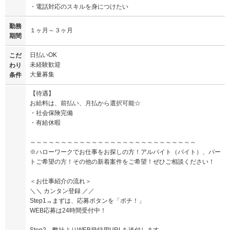
・電話対応のスキルを身につけたい
勤務
１ヶ月～３ヶ月
期間
日払いOK
こだ
未経験歓迎
わり
大量募集
条件
【待遇】
お給料は、前払い、月払から選択可能☆
・社会保険完備
・有給休暇
～～～～～～～～～～～～～～～～～～～～～～～～～～～
※ハローワークでお仕事をお探しの方！アルバイト（バイト）、パー
トご希望の方！その他の新着案件をご希望！ぜひご相談ください！
＜お仕事紹介の流れ＞
＼＼ カンタン登録 ／／
Step1→まずは、応募ボタンを「ポチ！」
WEB応募は24時間受付中！
Step2→弊社よりWEB登録用URLを送付します。