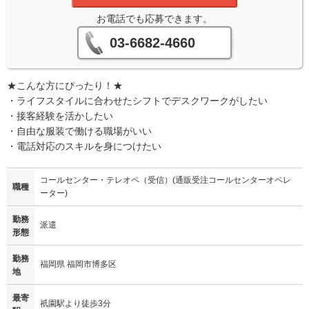
お電話でも応募できます。
03-6682-4660
★こんな方にぴったり！★
・ライフスタイルに合わせたシフトでデスクワークがしたい
・接客経験を活かしたい
・自由な服装で働ける職場がいい
・電話対応のスキルを身につけたい
コールセンター・テレオペ（受信）(通販受注コールセンターオペレ
職種
ーター)
勤務
派遣
形態
勤務
福岡県 福岡市博多区
地
最寄
祇園駅より徒歩3分