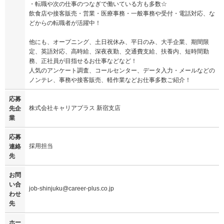
・転職や次の仕事のつなぎで働いている方も多数☆
飲食店や接客販売・営業・医療事務・一般事務や受付・電話対応、な
どからの転職者が活躍中！
他にも、オープニング、土日祝休み、平日のみ、大手企業、期間限
定、英語対応、高時給、深夜夜勤、交通費支給、扶養内、短時間勤
務、正社員が目指せるお仕事などなど！
人気のアンケート調査、コールセンター、データ入力・メールなどの
ノンテレ、事務や接客販売、軽作業などお仕事多数ご紹介！
応募
株式会社キャリアプラス 新宿支店
先企
業
応募
採用担当
連絡
先
お問
い合
job-shinjuku@career-plus.co.jp
わせ
先
ホー