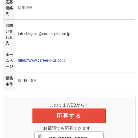
応募
採用担当
連絡
先
お問
い合
job-shinjuku@career-plus.co.jp
わせ
先
ホー
https://www.career-plus.co.jp
ムペ
ージ
勤務
週4日～5日
条件
このままWEBから！
応募する
お電話でも応募できます。