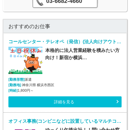
03-6682-4660
おすすめのお仕事
コールセンター・テレオペ（発信）(法人向けアウトバウンド業務/週5/9~18時)
本格的に法人営業経験を積みたい方
向け！新宿か横浜…
[勤務形態]
派遣
[勤務地]
神奈川県 横浜市西区
[時給]
1,800円～
詳細を見る
オフィス事務(コンビニなどに設置しているマルチコピー機に関するバック事務)
ゆっくり午後出社！！問い合わせ窓