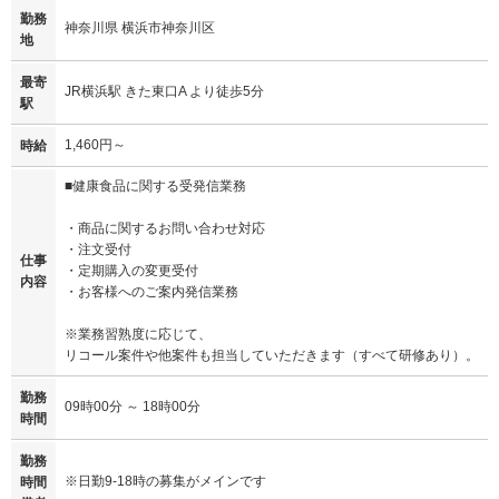
勤務
神奈川県 横浜市神奈川区
地
最寄
JR横浜駅 きた東口A より徒歩5分
駅
1,460円～
時給
■健康食品に関する受発信業務
・商品に関するお問い合わせ対応
・注文受付
仕事
・定期購入の変更受付
内容
・お客様へのご案内発信業務
※業務習熟度に応じて、
リコール案件や他案件も担当していただきます（すべて研修あり）。
勤務
09時00分 ～ 18時00分
時間
勤務
※日勤9-18時の募集がメインです
時間