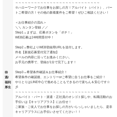
～～～～～～～～～～～～～～～～～～～～～～～～～～～
※ハローワークでお仕事をお探しの方！アルバイト（バイト）、パー
トご希望の方！その他の新着案件をご希望！ぜひご相談ください！
＜お仕事紹介の流れ＞
＼＼ カンタン登録 ／／
Step1→まずは、応募ボタンを「ポチ！」
WEB応募は24時間受付中！
Step2→弊社よりWEB登録用URLを送付します。
件名【新規応募受付完了通知】
メールの内容に沿ってお進みください。
お手元の携帯で、登録が1分で完了します！
Step3→希望条件確認＆お仕事紹介！
待
希望条件の確認後、エントリーorご希望に合うお仕事をご紹介！
遇/
やりとりはLINE中心で進めることもできるので楽ちん＆安心です☆
福利
彡
厚生
～～～～～～～～～～～～～～～～～～～～～～～～～～～
アルバイト・パート・派遣・正社員のオシゴト探しや、転職活動のお
手伝いは【キャリアプラス】にお任せ！
ご家族・ご友人でお仕事をお探しの方がいらっしゃいましたら、是非
キャリアプラスにお手伝いさせてください！！