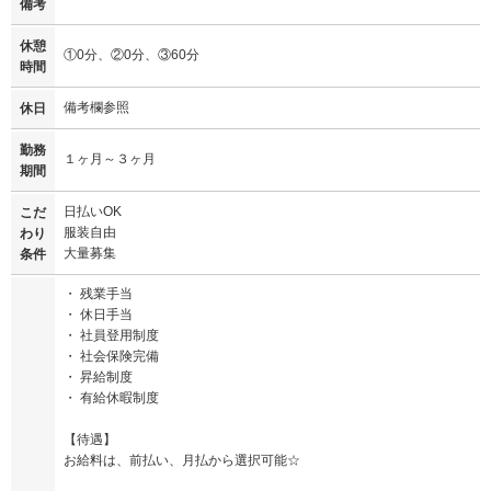
備考
休憩
①0分、②0分、③60分
時間
備考欄参照
休日
勤務
１ヶ月～３ヶ月
期間
日払いOK
こだ
服装自由
わり
大量募集
条件
・ 残業手当
・ 休日手当
・ 社員登用制度
・ 社会保険完備
・ 昇給制度
・ 有給休暇制度
【待遇】
お給料は、前払い、月払から選択可能☆