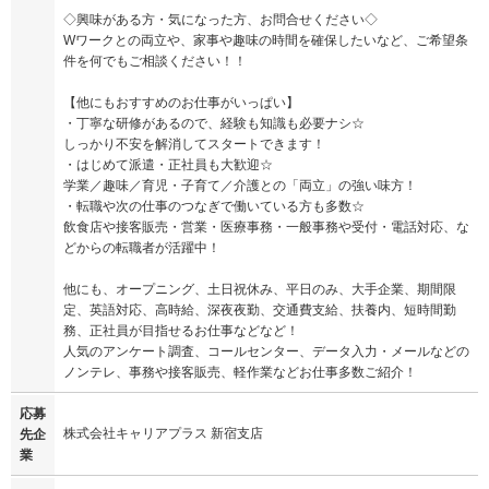
◇興味がある方・気になった方、お問合せください◇
Wワークとの両立や、家事や趣味の時間を確保したいなど、ご希望条
件を何でもご相談ください！！
【他にもおすすめのお仕事がいっぱい】
・丁寧な研修があるので、経験も知識も必要ナシ☆
しっかり不安を解消してスタートできます！
・はじめて派遣・正社員も大歓迎☆
学業／趣味／育児・子育て／介護との「両立」の強い味方！
・転職や次の仕事のつなぎで働いている方も多数☆
飲食店や接客販売・営業・医療事務・一般事務や受付・電話対応、な
どからの転職者が活躍中！
他にも、オープニング、土日祝休み、平日のみ、大手企業、期間限
定、英語対応、高時給、深夜夜勤、交通費支給、扶養内、短時間勤
務、正社員が目指せるお仕事などなど！
人気のアンケート調査、コールセンター、データ入力・メールなどの
ノンテレ、事務や接客販売、軽作業などお仕事多数ご紹介！
応募
株式会社キャリアプラス 新宿支店
先企
業