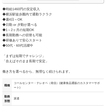
◆時給1460円の安定収入
◆横浜駅徒歩圏内で通勤ラクラク
◆週4日～OK
◆日勤 or 夕勤が選べる
◆1～2ヶ月の短期OK
◆長期勤務への切替も可能
◆研修ありで安心スタート
◆50代・60代活躍中
「まずは短期でチャレンジ」
「合えばそのまま長期で安定」
働き方を選べるから、無理なく続けられます。
コールセンター・テレオペ（発信）(健康食品通販のカスタマーサポ
職種
ート)
勤務
派遣
形態