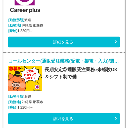
[勤務形態]
派遣
[勤務地]
沖縄県 那覇市
[時給]
1,220円～
詳細を見る
コールセンター(通販受注業務(受電・架電・入力)/週5シフト制)
長期安定◎通販受注業務♪未経験OK
＆シフト制で働…
[勤務形態]
派遣
[勤務地]
沖縄県 那覇市
[時給]
1,220円～
詳細を見る