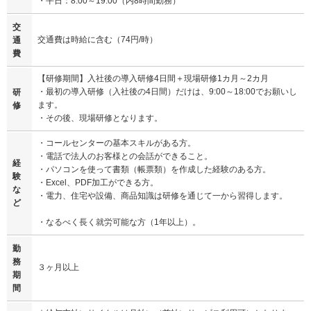
・平日：8:00～19:00（内8時間勤務）
交
交通費は時給に含む（74円/時）
通
費
【研修期間】入社後の導入研修4日間＋現場研修1カ月～2カ月
・最初の導入研修（入社後の4日間）だけは、9:00～18:00でお願いし
研
ます。
修
・その後、現場研修となります。
・コールセンターの基本スキルがある方。
・電話で法人のお客様との会話ができること。
経
・パソコンを使って書類（帳票類）を作成した経験のある方。
験
・Excel、PDF加工ができる方。
な
・電力、住宅や設備、商品知識は研修を通じて一から習得します。
ど
・なるべく長く就労可能な方（1年以上）。
勤
務
３ヶ月以上
期
間