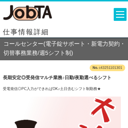
仕事情報詳細
コールセンター(電子錠サポート・新電力契約・
切替事務業務/週5シフト制)
c43251101301
長期安定◎受発信マルチ業務♪日勤/夜勤選べるシフト
受電発信◎PC入力ができればOK♪土日含むシフト制勤務★