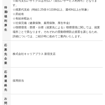
☆給与支払いサイクルは月払い（前払いサービス利用可）となりま
す。
待
☆残業代支給（時給1.25倍※1日8h以上、週40h以上が対象）
遇/
☆昇給有
福
☆有給休暇あり
利
☆社保完備（健康保険、雇用保険、厚生年金)
厚
☆喫煙環境：禁煙・分煙（就業先による）喫煙環境に関しては、就業
生
場所ごとで異なります。それぞれの受動喫煙防止措置を講じるため、
詳細については、ご紹介時に改めてご案内いたします。
応
募
株式会社キャリアプラス 新宿支店
先
企
業
応
募
採用担当
連
絡
先
お
問