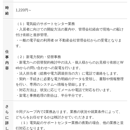
時
1,220円～
給
（１）電気錠のサポートセンター業務
・入居者に向けての開錠方法の案内や、管理会社経由で現地への駈け
付け依頼と進捗管理。
・一般の電子錠の利用者 or 不動産会社管理会社からの受電となりま
す。
仕
（２）新電力契約・切替事務
事
・新電力への切替契約検討中の法人・個人様からのお見積り依頼とW
内
ebからの問い合わせへの架電を行います。
容
・法人担当者（総務や電力調達担当の方）に電話で連絡をします。
・契約・手続きに必要な電力明細のデータを受領し、書類や情報整理
を行い、専用のシステムへ情報を登録します。
・対応方法は、状況に応じてメールや電話で対応を行います。
・架電と事務処理の割合は、半分半分です。
さ
※同グループ内で2業務あります。業務の状況や就業条件によって、
ら
どちらをお任せするかは検討させていただきます。
に
（１）電気錠のサポートセンター業務の夜勤の場合、他の業務と並
詳
行対応となります。
し