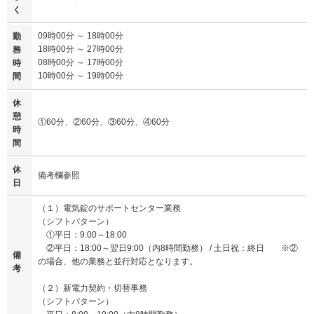
く
09時00分 ～ 18時00分
勤
18時00分 ～ 27時00分
務
08時00分 ～ 17時00分
時
10時00分 ～ 19時00分
間
休
憩
①60分、②60分、③60分、④60分
時
間
休
備考欄参照
日
（１）電気錠のサポートセンター業務
（シフトパターン）
①平日：9:00～18:00
②平日：18:00～翌日9:00（内8時間勤務） / 土日祝：終日 ※②
備
の場合、他の業務と並行対応となります。
考
（２）新電力契約・切替事務
（シフトパターン）