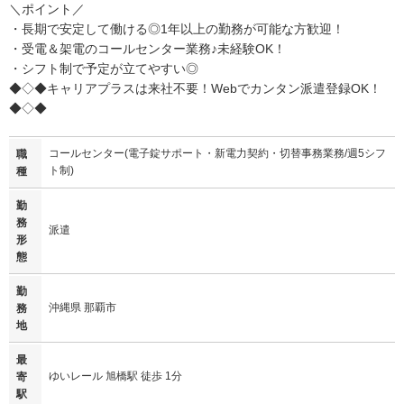
＼ポイント／
・長期で安定して働ける◎1年以上の勤務が可能な方歓迎！
・受電＆架電のコールセンター業務♪未経験OK！
・シフト制で予定が立てやすい◎
◆◇◆キャリアプラスは来社不要！Webでカンタン派遣登録OK！
◆◇◆
コールセンター(電子錠サポート・新電力契約・切替事務業務/週5シフ
職
ト制)
種
勤
務
派遣
形
態
勤
沖縄県 那覇市
務
地
最
ゆいレール 旭橋駅 徒歩 1分
寄
駅