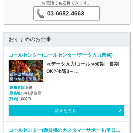
お電話でも応募できます。
03-6682-4663
おすすめのお仕事
コールセンター(コールセンター/データ入力業務)
≪データ入力/コール≫短期・長期
OK^^b週3～…
[勤務形態]
派遣
[勤務地]
沖縄県 那覇市
[時給]
1,000円～
詳細を見る
コールセンター(遊技機のカスタマーサポート/平日のみ/長期)