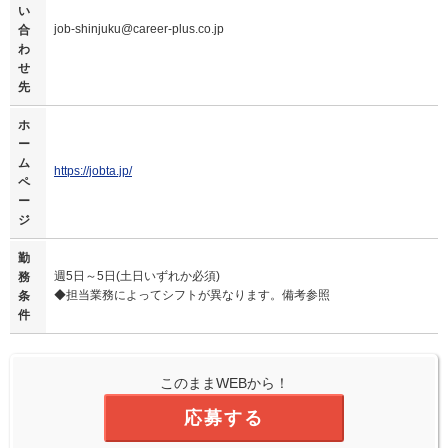
い
job-shinjuku@career-plus.co.jp
合
わ
せ
先
ホ
ー
ム
https://jobta.jp/
ペ
ー
ジ
勤
週5日～5日(土日いずれか必須)
務
◆担当業務によってシフトが異なります。備考参照
条
件
このままWEBから！
応募する