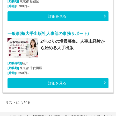
[勤務地]
東京都 新宿区
[時給]
1,700円～
詳細を見る
一般事務(大手出版社人事部の事務サポート)
2年ぶりの増員募集。人事未経験か
ら始める大手出版…
[勤務形態]
紹介
[勤務地]
東京都 千代田区
[時給]
1,550円～
詳細を見る
リストにもどる