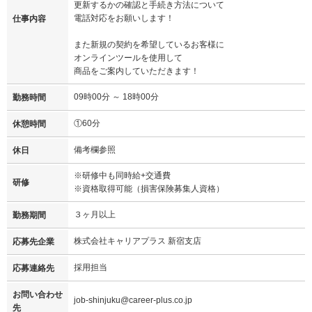
更新するかの確認と手続き方法について
電話対応をお願いします！
仕事内容
また新規の契約を希望しているお客様に
オンラインツールを使用して
商品をご案内していただきます！
09時00分 ～ 18時00分
勤務時間
①60分
休憩時間
備考欄参照
休日
※研修中も同時給+交通費
研修
※資格取得可能（損害保険募集人資格）
３ヶ月以上
勤務期間
株式会社キャリアプラス 新宿支店
応募先企業
採用担当
応募連絡先
お問い合わせ
job-shinjuku@career-plus.co.jp
先