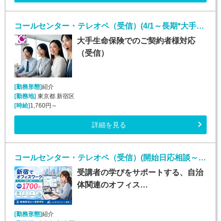
コールセンター・テレオペ（受信）(4/1～長期*大手生保お客様対応受電)
大手生命保険でのご契約者様対応
（受信）
[勤務形態]
紹介
[勤務地]
東京都 新宿区
[時給]
1,760円～
詳細を見る
コールセンター・テレオペ（受信）(開始日応相談～2027年1月末*オンライン研修受講サポート)
受講者の学びをサポートする、自治
体関連のオフィス…
[勤務形態]
紹介