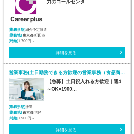
力のコールセンタ…
[勤務形態]
紹介予定派遣
[勤務地]
東京都 町田市
[時給]
1,700円～
詳細を見る
営業事務(土日勤務できる方歓迎の営業事務（食品商社）)
【急募】土日祝入れる方歓迎｜週4
～OK×1900…
[勤務形態]
派遣
[勤務地]
東京都 港区
[時給]
1,900円～
詳細を見る