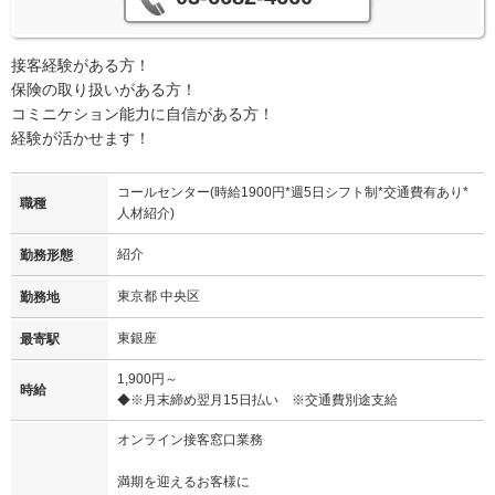
接客経験がある方！
保険の取り扱いがある方！
コミニケション能力に自信がある方！
経験が活かせます！
コールセンター(時給1900円*週5日シフト制*交通費有あり*
職種
人材紹介)
紹介
勤務形態
東京都 中央区
勤務地
東銀座
最寄駅
1,900円～
時給
◆※月末締め翌月15日払い ※交通費別途支給
オンライン接客窓口業務
満期を迎えるお客様に