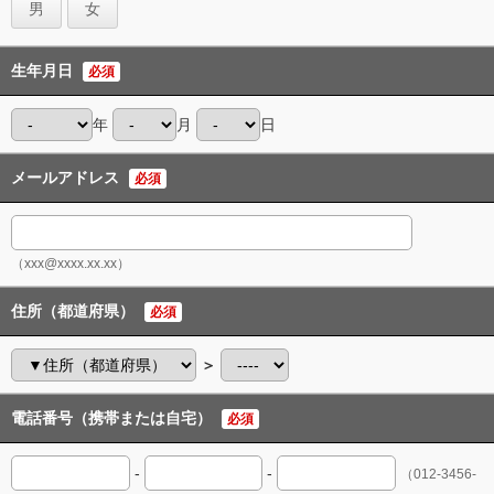
男
女
生年月日
必須
年
月
日
メールアドレス
必須
（xxx@xxxx.xx.xx）
住所（都道府県）
必須
＞
電話番号（携帯または自宅）
必須
-
-
（012-3456-