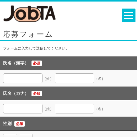
応募フォーム
フォームに入力して送信してください。
氏名（漢字）
必須
（姓）
（名）
氏名（カナ）
必須
（姓）
（名）
性別
必須