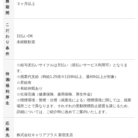
務
３ヶ月以上
期
間
こ
だ
日払いOK
わ
未経験歓迎
り
条
件
☆給与支払いサイクルは月払い（前払いサービス利用可）となりま
す。
待
☆残業代支給（時給1.25倍※1日8h以上、週40h以上が対象）
遇/
☆昇給有
福
☆有給休暇あり
利
☆社保完備（健康保険、雇用保険、厚生年金)
厚
☆喫煙環境：禁煙・分煙（就業先による）喫煙環境に関しては、就業
生
場所ごとで異なります。それぞれの受動喫煙防止措置を講じるため、
詳細については、ご紹介時に改めてご案内いたします。
応
募
株式会社キャリアプラス 新宿支店
先