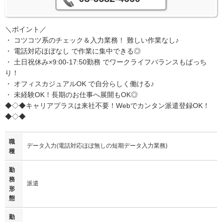
＼ポイント／
・ コツコツ系のチェック＆入力業務！ 難しい作業なし♪
・ 電話対応ほぼなし で作業に集中できる◎
・ 土日祝休み×9:00-17:50勤務 でワークライフバランスもばっち
り！
・ オフィスカジュアルOK で自分らしく働ける♪
・ 未経験OK！長期のお仕事へ展開もOK◎
◆◇◆キャリアプラスは来社不要！Webでカンタン派遣登録OK！
◆◇◆
職
データ入力(電話対応ほぼ無しの短期データ入力業務)
種
勤
務
派遣
形
態
勤