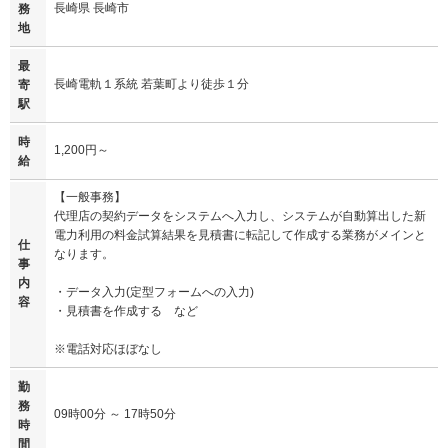
長崎県 長崎市
務
地
最
長崎電軌１系統 若葉町より徒歩１分
寄
駅
時
1,200円～
給
【一般事務】
代理店の契約データをシステムへ入力し、システムが自動算出した新
電力利用の料金試算結果を見積書に転記して作成する業務がメインと
仕
なります。
事
内
・データ入力(定型フォームへの入力)
容
・見積書を作成する など
※電話対応ほぼなし
勤
務
09時00分 ～ 17時50分
時
間