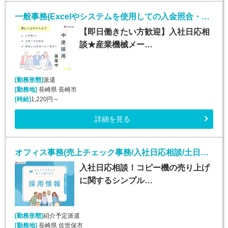
一般事務(Excelやシステムを使用しての入金照合・入力業務)
【即日働きたい方歓迎】入社日応相
談★産業機械メー…
[勤務形態]
派遣
[勤務地]
長崎県 長崎市
[時給]
1,220円～
詳細を見る
オフィス事務(売上チェック事務/入社日応相談/土日祝休み)
入社日応相談！コピー機の売り上げ
に関するシンプル…
[勤務形態]
紹介予定派遣
[勤務地]
長崎県 佐世保市