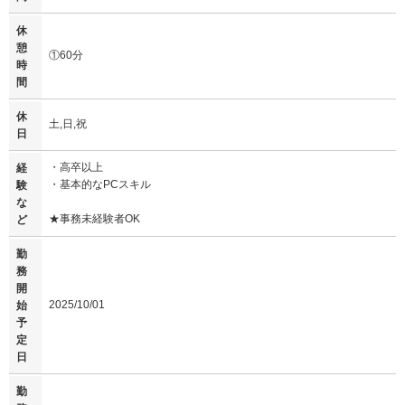
休
憩
①60分
時
間
休
土,日,祝
日
・高卒以上
経
・基本的なPCスキル
験
な
★事務未経験者OK
ど
勤
務
開
2025/10/01
始
予
定
日
勤