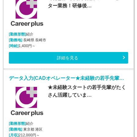
ター業務！研修後…
[勤務形態]
紹介
[勤務地]
長崎県 長崎市
[時給]
1,400円～
詳細を見る
データ入力(CADオペレーター★未経験の若手先輩活躍中★)
★未経験スタートの若手先輩がたく
さん活躍していま…
[勤務形態]
紹介
[勤務地]
東京都 港区
[月収]
212,000円～