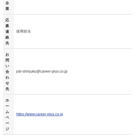
企
業
応
募
採用担当
連
絡
先
お
問
い
job-shinjuku@career-plus.co.jp
合
わ
せ
先
ホ
ー
ム
https://www.career-plus.co.jp
ペ
ー
ジ