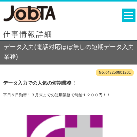
仕事情報詳細
データ入力(電話対応ほぼ無しの短期データ入力
業務)
c43250801201
データ入力での人気の短期業務！
平日＆日勤帯！３月末までの短期業務で時給１２００円！！