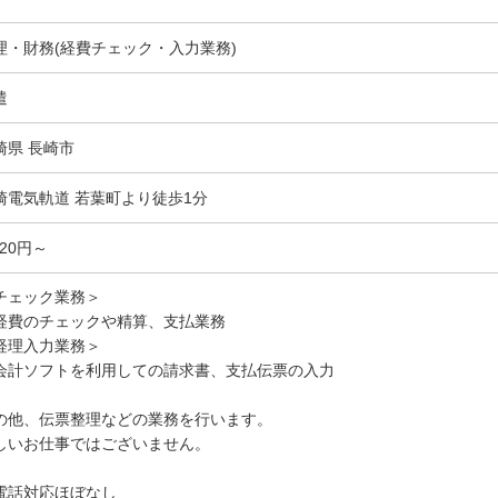
理・財務(経費チェック・入力業務)
遣
崎県 長崎市
崎電気軌道 若葉町より徒歩1分
220円～
チェック業務＞
経費のチェックや精算、支払業務
経理入力業務＞
会計ソフトを利用しての請求書、支払伝票の入力
の他、伝票整理などの業務を行います。
しいお仕事ではございません。
電話対応ほぼなし