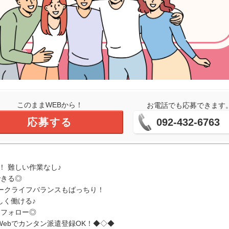
このままWEBから！
お電話でも応募できます
応募する
092-432-6763
！ 難しい作業なし♪
できる◎
 でワークライフバランスもばっちり！
しく働ける♪
りフォロー◎
ebでカンタン派遣登録OK！◆◇◆