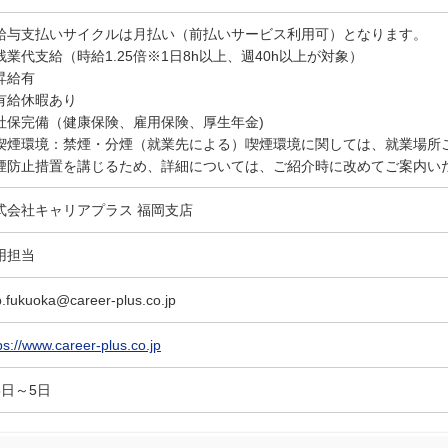
給与支払いサイクルは月払い（前払いサービス利用可）となります。
残業代支給（時給1.25倍※1日8h以上、週40h以上が対象）
昇給有
有給休暇あり
社保完備（健康保険、雇用保険、厚生年金)
喫煙環境：禁煙・分煙（就業先による）喫煙環境に関しては、就業場所
煙防止措置を講じるため、詳細については、ご紹介時に改めてご案内い
式会社キャリアプラス 福岡支店
用担当
.fukuoka@career-plus.co.jp
ps://www.career-plus.co.jp
5日～5日