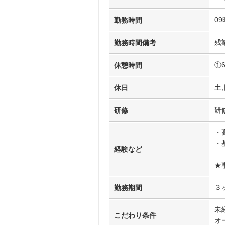
09
勤務時間
残
勤務時間備考
①
休憩時間
土,
休日
研
研修
・
・
経験など
★
３
勤務期間
未
こだわり条件
オ