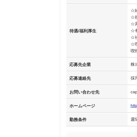
☆
☆
☆
☆
待遇/福利厚生
☆
☆
喫
株
応募先企業
採
応募連絡先
cap
お問い合わせ先
htt
ホームページ
週
勤務条件