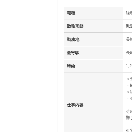
経
職種
派
勤務形態
長
勤務地
長
最寄駅
1,
時給
＜
・
＜
・
仕事内容
そ
難
※