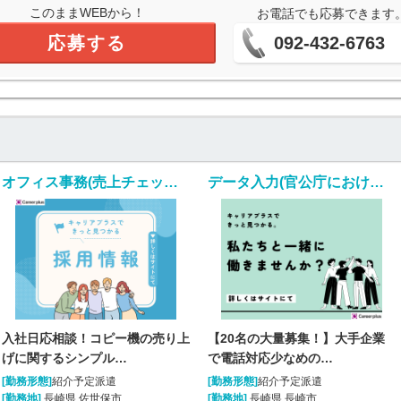
このままWEBから！
お電話でも応募できます
応募する
092-432-6763
オフィス事務(売上チェック事務/入社日応相談/土日祝休み)
データ入力(官公庁における各種書類の確認)
入社日応相談！コピー機の売り上
【20名の大量募集！】大手企業
げに関するシンプル…
で電話対応少なめの…
[勤務形態]
紹介予定派遣
[勤務形態]
紹介予定派遣
[勤務地]
長崎県 佐世保市
[勤務地]
長崎県 長崎市