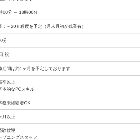
時00分 ～ 18時00分
業：～20ｈ程度を予定（月末月初が残業有）
60分
日,祝
修期間は約1ヶ月を予定しております
高卒以上
基本的なPCスキル
事務未経験者OK
ヶ月以上
経験歓迎
ープニングスタッフ