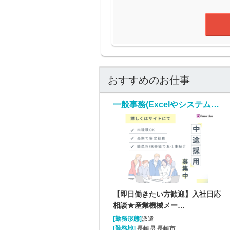
おすすめのお仕事
一般事務(Excelやシステムを使用しての入金照合・入力業務)
【即日働きたい方歓迎】入社日応
相談★産業機械メー…
[勤務形態]
派遣
[勤務地]
長崎県 長崎市