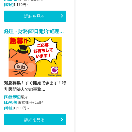
[時給]
1,170円～
詳細を見る
経理・財務(即日開始*経理グループのサポート事務*平日週5日)
緊急募集！すぐ開始できます！特
別民間法人での事務…
[勤務形態]
紹介
[勤務地]
東京都 千代田区
[時給]
1,600円～
詳細を見る