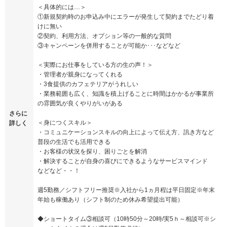
＜具体的には…＞
①新規契約時のお申込み中にエラーが発生して契約までたどり着
けに無い
②契約、利用方法、オプション等の一般的な質問
③キャンペーンを併用することが可能か･･･などなど
＜実際にお仕事をしている方の生の声！＞
・管理者が親身になってくれる
・3食提供のカフェテリアがうれしい
・業務範囲も広く、知識を積上げることに時間はかかるが事業所
の雰囲気が良くやりがいがある
さらに
＜身につくスキル＞
詳しく
・コミュニケーションスキルの向上によって伝え方、訊き方など
普段の生活でも活用できる
・お客様の状況を探り、困りごとを解消
・解決することが自身の喜びにできるようなサービスマインド
などなど・・！
週5勤務／シフトフリー推奨※入社から1ヵ月程は平日固定※年末
年始も稼働あり（シフト制のため休み希望提出可能）
◆ショートタイム③相談可（10時50分～20時/実5ｈ～相談可※シ