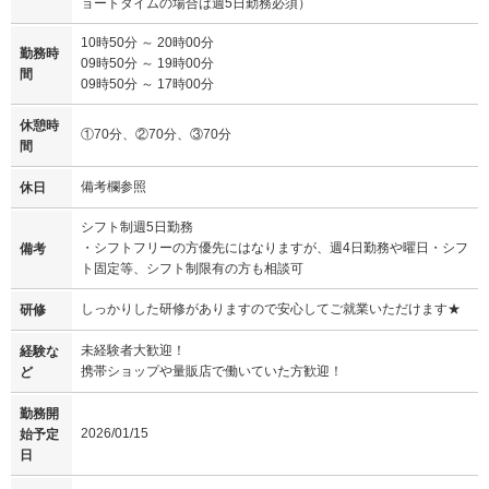
ョートタイムの場合は週5日勤務必須）
10時50分 ～ 20時00分
勤務時
09時50分 ～ 19時00分
間
09時50分 ～ 17時00分
休憩時
①70分、②70分、③70分
間
備考欄参照
休日
シフト制週5日勤務
・シフトフリーの方優先にはなりますが、週4日勤務や曜日・シフ
備考
ト固定等、シフト制限有の方も相談可
しっかりした研修がありますので安心してご就業いただけます★
研修
未経験者大歓迎！
経験な
携帯ショップや量販店で働いていた方歓迎！
ど
勤務開
2026/01/15
始予定
日