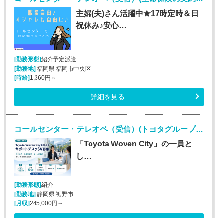
主婦(夫)さん活躍中★17時定時＆日
祝休み♪安心…
[勤務形態]
紹介予定派遣
[勤務地]
福岡県 福岡市中央区
[時給]
1,360円～
詳細を見る
コールセンター・テレオペ（受信）(トヨタグループ お住まいに関する各種問い合わせ対応)
「Toyota Woven City」の一員と
し…
[勤務形態]
紹介
[勤務地]
静岡県 裾野市
[月収]
245,000円～