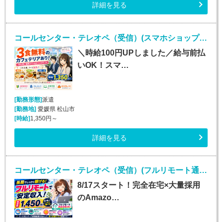
詳細を見る
コールセンター・テレオペ（受信）(スマホショップスタッフの電話サポート)
＼時給100円UPしました／給与前払
いOK！スマ…
[勤務形態]
派遣
[勤務地]
愛媛県 松山市
[時給]
1,350円～
詳細を見る
コールセンター・テレオペ（受信）(フルリモート通販コールセンター受信)
8/17スタート！完全在宅×大量採用
のAmazo…