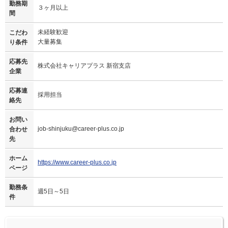
勤務期
３ヶ月以上
間
未経験歓迎
こだわ
大量募集
り条件
応募先
株式会社キャリアプラス 新宿支店
企業
応募連
採用担当
絡先
お問い
job-shinjuku@career-plus.co.jp
合わせ
先
ホーム
https://www.career-plus.co.jp
ページ
勤務条
週5日～5日
件