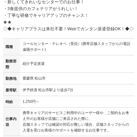
・新しくてきれいなセンターでのお仕事！
・3食提供のカフェテリアがうれしい！
・丁寧な研修でキャリアアップのチャンス！
★★
◇◆キャリアプラスは来社不要！Webでカンタン派遣登録OK！◆◇
コールセンター・テレオペ（受信）(携帯店舗スタッフからの電話
職種
遠隔サポート)
勤務形
紹介予定派遣
態
愛媛県 松山市
勤務地
伊予鉄道 松山市駅より徒歩7分
最寄駅
1,250円～
時給
携帯キャリアのサービスご利用中のユーザー様や、ご契約をお考
え中のお客様が店舗にご来店された際に、
仕事内
店舗スタッフでは確認や対応が難しい場合、店舗スタッフからの
容
入電を受けお客様のサポートを補助するお仕事です。