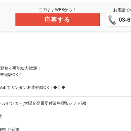
このままWEBから！
お電話で
応募する
03-6
の勤務が可能な方歓迎！
未経験OK！
ebでカンタン派遣登録OK！◆◇◆
ールセンター(太陽光発電受付業務/週5シフト制)
遣
縄県 那覇市