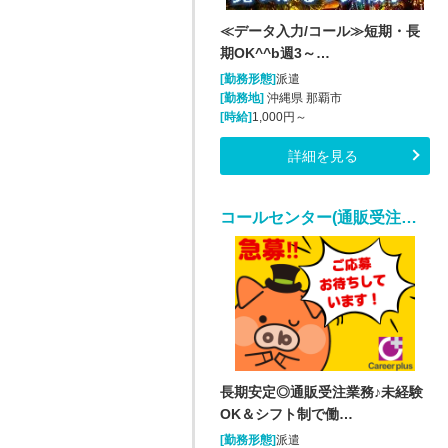
≪データ入力/コール≫短期・長
期OK^^b週3～…
[勤務形態]
派遣
[勤務地]
沖縄県 那覇市
[時給]
1,000円～
詳細を見る
コールセンター(通販受注業務(受電・架電・入力)/週5シフト制)
長期安定◎通販受注業務♪未経験
OK＆シフト制で働…
[勤務形態]
派遣