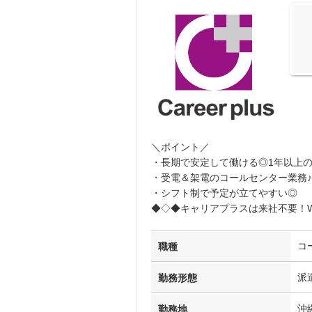
＼ポイント／
・長期で安定して働ける◎1年以上
・受電＆架電のコールセンター業務♪
・シフト制で予定が立てやすい◎
◆◇◆キャリアプラスは来社不要！W
コ
職種
派
勤務形態
沖
勤務地