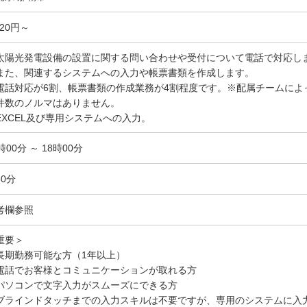
220円～
太陽光発電設備の設置に関する問い合わせや受付について電話で対応し
また、関連するシステムへの入力や帳票書類を作成します。
電話対応が6割、帳票書類の作成業務が4割程度です。※配属チームによ
件数のノルマはありません。
EXCEL及び専用システムへの入力。
時00分 ～ 18時00分
60分
考欄参照
重要＞
長期勤務可能な方（1年以上）
電話でお客様とコミュニケーションが取れる方
パソコンで文字入力がスムーズにできる方
ブラインドタッチまでの入力スキルは不要ですが、専用のシステムに入