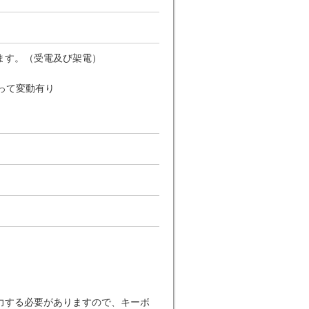
ます。（受電及び架電）
って変動有り
力する必要がありますので、キーボ