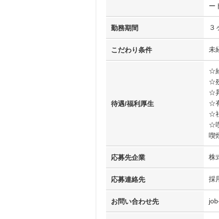
ー
３
勤務期間
未
こだわり条件
☆
☆
☆
☆
待遇/福利厚生
☆
☆
喫
株
応募先企業
採
応募連絡先
job
お問い合わせ先