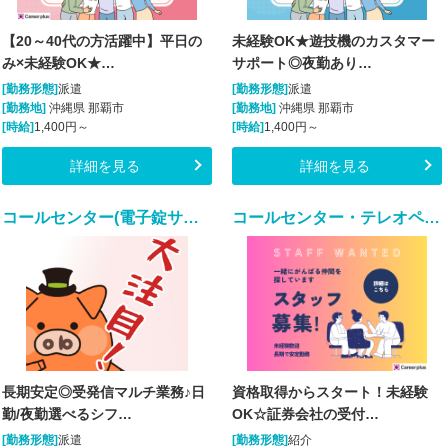
【20～40代の方活躍中】平日の
未経験OK★遊技機のカスタマー
み×未経験OK★…
サポート◎夜勤あり…
[勤務形態]
派遣
[勤務形態]
派遣
[勤務地]
沖縄県 那覇市
[勤務地]
沖縄県 那覇市
[時給]
1,400円～
[時給]
1,400円～
詳細を見る
詳細を見る
コールセンター(電子錠サポート・新電力契約・切替事務業務/週5シフト制)
コールセンター・テレオペ（受信）(証券会社の受付・事務スタッフ/6月9日入社)
長期安定◎受発信マルチ業務♪日
資格取得からスタート！未経験
勤/夜勤選べるシフ…
OK☆証券会社の受付…
[勤務形態]
派遣
[勤務形態]
紹介