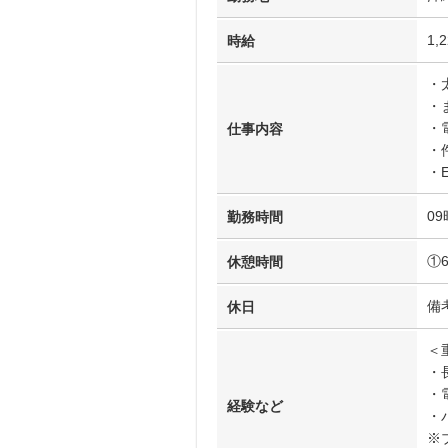
1,
時給
・
・
・
仕事内容
・
・
09
勤務時間
①
休憩時間
備
休日
＜
・
・
経験など
・
※