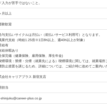
ド入力が苦手ではないこと。
ヶ月以上
経験歓迎
給与支払いサイクルは月払い（前払いサービス利用可）となります。
残業代支給（時給1.25倍※1日8h以上、週40h以上が対象）
昇給有
有給休暇あり
社保完備（健康保険、雇用保険、厚生年金)
喫煙環境：禁煙・分煙（就業先による）喫煙環境に関しては、就業場所
煙防止措置を講じるため、詳細については、ご紹介時に改めてご案内い
式会社キャリアプラス 新宿支店
用担当
-shinjuku@career-plus.co.jp