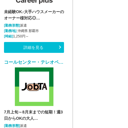
未経験OK♪大手ハウスメーカーの
オーナー様対応◎…
[勤務形態]
派遣
[勤務地]
沖縄県 那覇市
[時給]
1,250円～
詳細を見る
コールセンター・テレオペ（受信）(【短期】家電製品の訪問修理日程案内コールセンター受信)
7月上旬～8月末までの短期！週3
日からOKの大人…
[勤務形態]
派遣