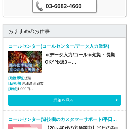
03-6682-4660
おすすめのお仕事
コールセンター(コールセンター/データ入力業務)
≪データ入力/コール≫短期・長期
OK^^b週3～…
[勤務形態]
派遣
[勤務地]
沖縄県 那覇市
[時給]
1,000円～
詳細を見る
コールセンター(遊技機のカスタマーサポート/平日のみ/長期)
【20～40代の方活躍中】平日のみ×