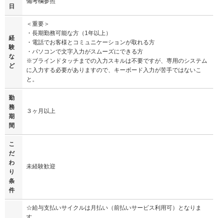
備考欄参照
日
＜重要＞
・長期勤務可能な方（1年以上）
経
・電話でお客様とコミュニケーションが取れる方
験
・パソコンで文字入力がスムーズにできる方
な
※ブラインドタッチまでの入力スキルは不要ですが、専用のシステム
ど
に入力する必要がありますので、キーボード入力が苦手ではないこ
と。
勤
務
３ヶ月以上
期
間
こ
だ
わ
未経験歓迎
り
条
件
☆給与支払いサイクルは月払い（前払いサービス利用可）となりま
す。