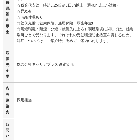
待
☆残業代支給（時給1.25倍※1日8h以上、週40h以上が対象）
遇/
☆昇給有
福
☆有給休暇あり
利
☆社保完備（健康保険、雇用保険、厚生年金)
厚
☆喫煙環境：禁煙・分煙（就業先による）喫煙環境に関しては、就業
生
場所ごとで異なります。それぞれの受動喫煙防止措置を講じるため、
詳細については、ご紹介時に改めてご案内いたします。
応
募
株式会社キャリアプラス 新宿支店
先
企
業
応
募
採用担当
連
絡
先
お
問
い