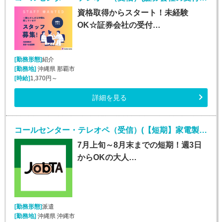
資格取得からスタート！未経験
OK☆証券会社の受付…
[勤務形態]
紹介
[勤務地]
沖縄県 那覇市
[時給]
1,370円～
詳細を見る
コールセンター・テレオペ（受信）(【短期】家電製品の訪問修理日程案内コールセンター受信)
7月上旬～8月末までの短期！週3日
からOKの大人…
[勤務形態]
派遣
[勤務地]
沖縄県 沖縄市