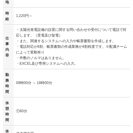
地
時
1,220円～
給
・太陽光発電設備の設置に関する問い合わせや受付について電話で対
応します。（受電及び架電）
仕
・また、関連するシステムへの入力や帳票書類を作成します。
事
・電話対応が6割、帳票書類の作成業務が4割程度です。※配属チーム
内
によって変動有り
容
・件数のノルマはありません。
・EXCEL及び専用システムへの入力。
勤
務
09時00分 ～ 18時00分
時
間
休
憩
①60分
時
間
休