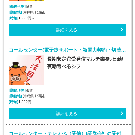
[勤務形態]
派遣
[勤務地]
沖縄県 那覇市
[時給]
1,220円～
詳細を見る
コールセンター(電子錠サポート・新電力契約・切替事務業務/週5シフト制)
長期安定◎受発信マルチ業務♪日勤/
夜勤選べるシフ…
[勤務形態]
派遣
[勤務地]
沖縄県 那覇市
[時給]
1,220円～
詳細を見る
コールセンター・テレオペ（受信）(証券会社の受付・事務スタッフ/6月9日入社)