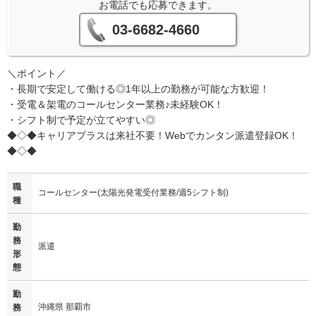
お電話でも応募できます。
03-6682-4660
＼ポイント／
・長期で安定して働ける◎1年以上の勤務が可能な方歓迎！
・受電＆架電のコールセンター業務♪未経験OK！
・シフト制で予定が立てやすい◎
◆◇◆キャリアプラスは来社不要！Webでカンタン派遣登録OK！
◆◇◆
職
コールセンター(太陽光発電受付業務/週5シフト制)
種
勤
務
派遣
形
態
勤
沖縄県 那覇市
務