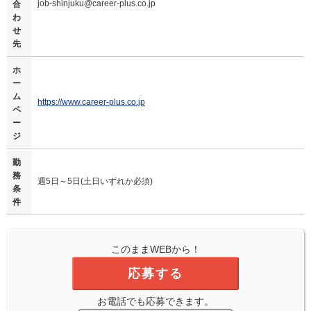
job-shinjuku@career-plus.co.jp
合
わ
せ
先
ホ
ー
ム
https://www.career-plus.co.jp
ペ
ー
ジ
勤
務
週5日～5日(土日いずれか必須)
条
件
このままWEBから！
応募する
お電話でも応募できます。