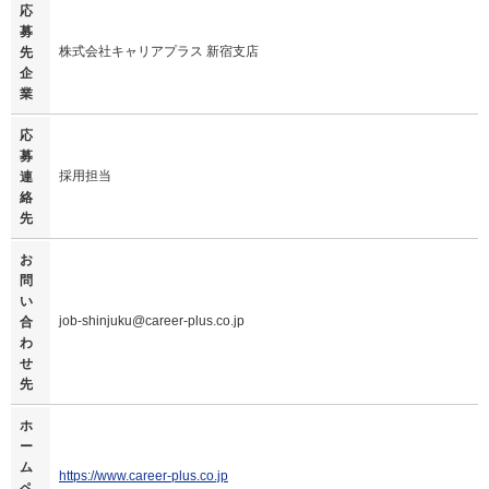
応
募
株式会社キャリアプラス 新宿支店
先
企
業
応
募
採用担当
連
絡
先
お
問
い
job-shinjuku@career-plus.co.jp
合
わ
せ
先
ホ
ー
ム
https://www.career-plus.co.jp
ペ