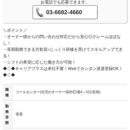
お電話でも応募できます。
03-6682-4660
＼ポイント／
・オーナー様からの問い合わせ対応だから安心◎クレームほぼな
し！
・長期勤務できる方歓迎♪じっくり研修を受けてスキルアップでき
る！
・シフトの希望に応じた働き方が可能！
◆◇◆キャリアプラスは来社不要！Webでカンタン派遣登録OK！
◆◇◆
職
コールセンター(住宅のオーナー様対応/週4～5日/長期)
種
勤
務
派遣
形
態