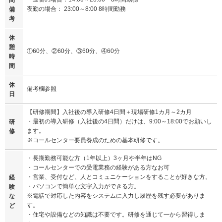
夜勤の場合： 23:00～8:00 8時間勤務
備
考
休
憩
①60分、②60分、③60分、④60分
時
間
休
備考欄参照
日
【研修期間】入社後の導入研修4日間＋現場研修1カ月～2カ月
・最初の導入研修（入社後の4日間）だけは、9:00～18:00でお願いし
研
ます。
修
※コールセンター要員養成のための基本研修です。
・長期勤務可能な方（1年以上）3ヶ月や半年はNG
・コールセンターでの受電業務の経験がある方なお可
・営業、受付など、人とコミュニケーションをすることが好きな方。
経
・パソコンで簡単な文字入力ができる方。
験
※電話で対応した内容をシステムに入力し履歴を残す必要がありま
な
す。
ど
・住宅や設備などの知識は不要です。研修を通じて一から習得しま