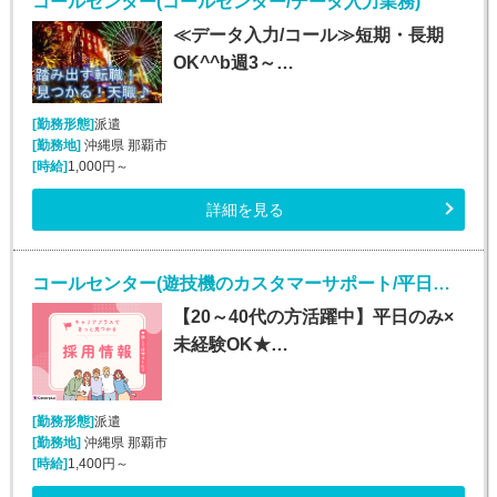
コールセンター(コールセンター/データ入力業務)
≪データ入力/コール≫短期・長期
OK^^b週3～…
[勤務形態]
派遣
[勤務地]
沖縄県 那覇市
[時給]
1,000円～
詳細を見る
コールセンター(遊技機のカスタマーサポート/平日のみ/長期)
【20～40代の方活躍中】平日のみ×
未経験OK★…
[勤務形態]
派遣
[勤務地]
沖縄県 那覇市
[時給]
1,400円～