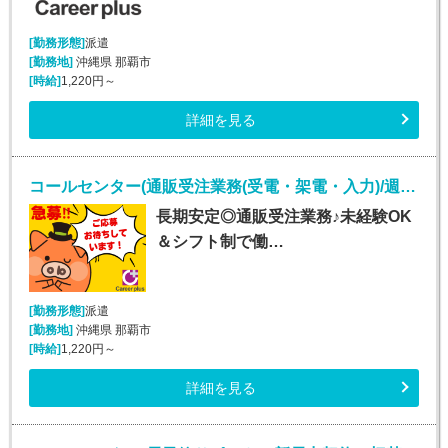
[勤務形態]
派遣
[勤務地]
沖縄県 那覇市
[時給]
1,220円～
詳細を見る
コールセンター(通販受注業務(受電・架電・入力)/週5シフト制)
長期安定◎通販受注業務♪未経験OK
＆シフト制で働…
[勤務形態]
派遣
[勤務地]
沖縄県 那覇市
[時給]
1,220円～
詳細を見る