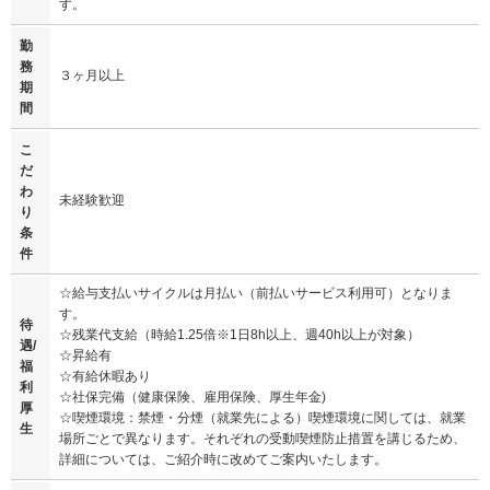
す。
勤
務
３ヶ月以上
期
間
こ
だ
わ
未経験歓迎
り
条
件
☆給与支払いサイクルは月払い（前払いサービス利用可）となりま
す。
待
☆残業代支給（時給1.25倍※1日8h以上、週40h以上が対象）
遇/
☆昇給有
福
☆有給休暇あり
利
☆社保完備（健康保険、雇用保険、厚生年金)
厚
☆喫煙環境：禁煙・分煙（就業先による）喫煙環境に関しては、就業
生
場所ごとで異なります。それぞれの受動喫煙防止措置を講じるため、
詳細については、ご紹介時に改めてご案内いたします。