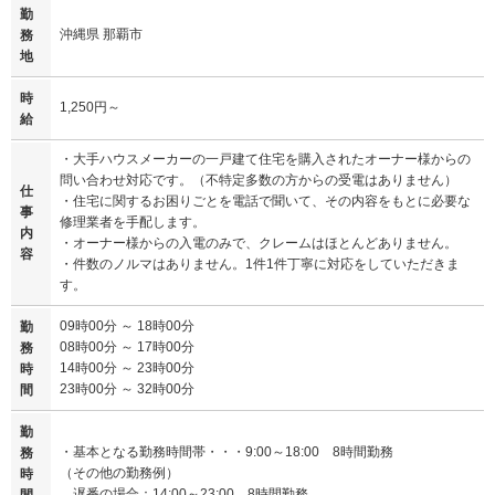
勤
沖縄県 那覇市
務
地
時
1,250円～
給
・大手ハウスメーカーの一戸建て住宅を購入されたオーナー様からの
問い合わせ対応です。（不特定多数の方からの受電はありません）
仕
・住宅に関するお困りごとを電話で聞いて、その内容をもとに必要な
事
修理業者を手配します。
内
・オーナー様からの入電のみで、クレームはほとんどありません。
容
・件数のノルマはありません。1件1件丁寧に対応をしていただきま
す。
09時00分 ～ 18時00分
勤
08時00分 ～ 17時00分
務
14時00分 ～ 23時00分
時
23時00分 ～ 32時00分
間
勤
・基本となる勤務時間帯・・・9:00～18:00 8時間勤務
務
（その他の勤務例）
時
遅番の場合：14:00～23:00 8時間勤務
間