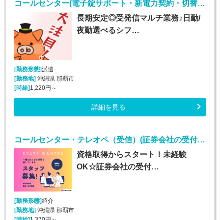
コールセンター(電子錠サポート・新電力契約・切替事務業務/週5シフト制)
長期安定◎受発信マルチ業務♪日勤/
夜勤選べるシフ…
[勤務形態]
派遣
[勤務地]
沖縄県 那覇市
[時給]
1,220円～
詳細を見る
コールセンター・テレオペ（受信）(証券会社の受付・事務スタッフ/6月9日入社)
資格取得からスタート！未経験
OK☆証券会社の受付…
[勤務形態]
紹介
[勤務地]
沖縄県 那覇市
[時給]
1,370円～