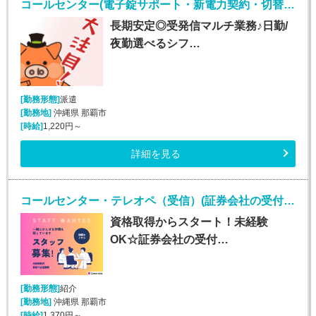
コールセンター(電子錠サポート・新電力契約・切替事務業務/週5シフト制)
長期安定◎受発信マルチ業務♪日勤/
夜勤選べるシフ…
[勤務形態]
派遣
[勤務地]
沖縄県 那覇市
[時給]
1,220円～
詳細を見る
コールセンター・テレオペ（受信）(証券会社の受付・事務スタッフ/6月9日入社)
資格取得からスタート！未経験
OK☆証券会社の受付…
[勤務形態]
紹介
[勤務地]
沖縄県 那覇市
[時給]
1,370円～