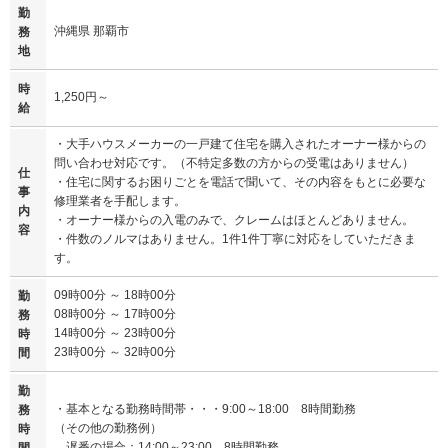
勤
沖縄県 那覇市
務
地
時
1,250円～
給
・大手ハウスメーカーの一戸建て住宅を購入されたオーナー様からの
問い合わせ対応です。（不特定多数の方からの受電はありません）
仕
・住宅に関するお困りごとを電話で聞いて、その内容をもとに必要な
事
修理業者を手配します。
内
・オーナー様からの入電のみで、クレームはほとんどありません。
容
・件数のノルマはありません。1件1件丁寧に対応をしていただきま
す。
09時00分 ～ 18時00分
勤
08時00分 ～ 17時00分
務
14時00分 ～ 23時00分
時
23時00分 ～ 32時00分
間
勤
・基本となる勤務時間帯・・・9:00～18:00 8時間勤務
務
（その他の勤務例）
時
遅番の場合：14:00～23:00 8時間勤務
間