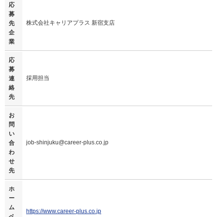
応
募
株式会社キャリアプラス 新宿支店
先
企
業
応
募
採用担当
連
絡
先
お
問
い
job-shinjuku@career-plus.co.jp
合
わ
せ
先
ホ
ー
ム
https://www.career-plus.co.jp
ペ