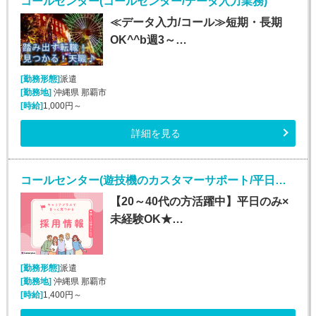
コールセンター(コールセンター/データ入力業務)
≪データ入力/コール≫短期・長期
OK^^b週3～…
[勤務形態]
派遣
[勤務地]
沖縄県 那覇市
[時給]
1,000円～
詳細を見る
コールセンター(遊技機のカスタマーサポート/平日のみ/長期)
【20～40代の方活躍中】平日のみ×
未経験OK★…
[勤務形態]
派遣
[勤務地]
沖縄県 那覇市
[時給]
1,400円～