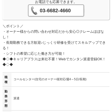
お電話でも応募できます。
03-6682-4660
＼ポイント／
・オーナー様からの問い合わせ対応だから安心◎クレームほぼな
し！
・長期勤務できる方歓迎♪じっくり研修を受けてスキルアップでき
る！
・シフトの希望に応じた働き方が可能！
◆◇◆キャリアプラスは来社不要！Webでカンタン派遣登録OK！
◆◇◆
職
コールセンター(住宅のオーナー様対応/週4～5日/長期)
種
勤
務
派遣
形
態