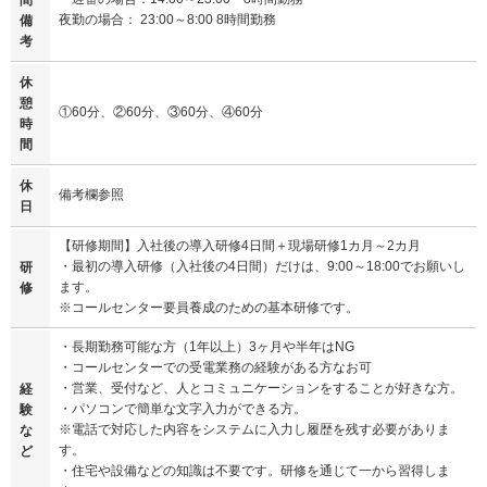
夜勤の場合： 23:00～8:00 8時間勤務
備
考
休
憩
①60分、②60分、③60分、④60分
時
間
休
備考欄参照
日
【研修期間】入社後の導入研修4日間＋現場研修1カ月～2カ月
・最初の導入研修（入社後の4日間）だけは、9:00～18:00でお願いし
研
ます。
修
※コールセンター要員養成のための基本研修です。
・長期勤務可能な方（1年以上）3ヶ月や半年はNG
・コールセンターでの受電業務の経験がある方なお可
・営業、受付など、人とコミュニケーションをすることが好きな方。
経
・パソコンで簡単な文字入力ができる方。
験
※電話で対応した内容をシステムに入力し履歴を残す必要がありま
な
す。
ど
・住宅や設備などの知識は不要です。研修を通じて一から習得しま