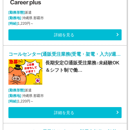
[勤務形態]
派遣
[勤務地]
沖縄県 那覇市
[時給]
1,220円～
詳細を見る
コールセンター(通販受注業務(受電・架電・入力)/週5シフト制)
長期安定◎通販受注業務♪未経験OK
＆シフト制で働…
[勤務形態]
派遣
[勤務地]
沖縄県 那覇市
[時給]
1,220円～
詳細を見る