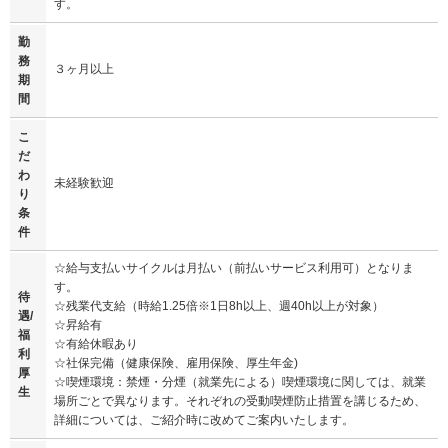
す。
勤
務
３ヶ月以上
期
間
こ
だ
わ
未経験歓迎
り
条
件
☆給与支払いサイクルは月払い（前払いサービス利用可）となりま
す。
待
☆残業代支給（時給1.25倍※1日8h以上、週40h以上が対象）
遇/
☆昇給有
福
☆有給休暇あり
利
☆社保完備（健康保険、雇用保険、厚生年金)
厚
☆喫煙環境：禁煙・分煙（就業先による）喫煙環境に関しては、就業
生
場所ごとで異なります。それぞれの受動喫煙防止措置を講じるため、
詳細については、ご紹介時に改めてご案内いたします。