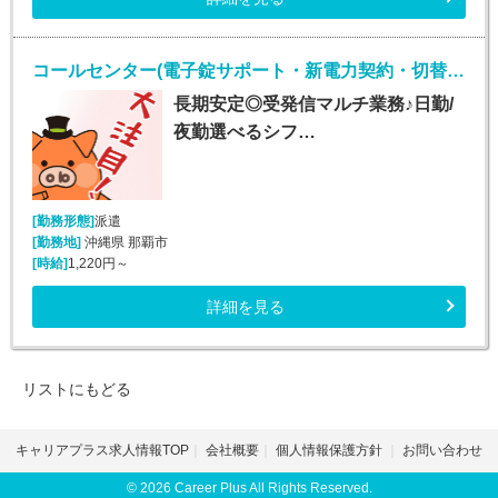
コールセンター(電子錠サポート・新電力契約・切替事務業務/週5シフト制)
長期安定◎受発信マルチ業務♪日勤/
夜勤選べるシフ…
[勤務形態]
派遣
[勤務地]
沖縄県 那覇市
[時給]
1,220円～
詳細を見る
リストにもどる
キャリアプラス求人情報TOP
会社概要
個人情報保護方針
お問い合わせ
© 2026 Career Plus All Rights Reserved.