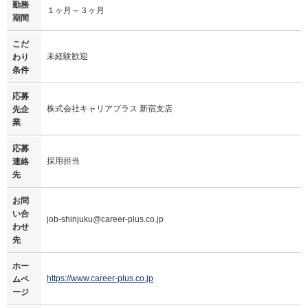
勤務
１ヶ月～３ヶ月
期間
こだ
未経験歓迎
わり
条件
応募
株式会社キャリアプラス 新宿支店
先企
業
応募
採用担当
連絡
先
お問
い合
job-shinjuku@career-plus.co.jp
わせ
先
ホー
https://www.career-plus.co.jp
ムペ
ージ