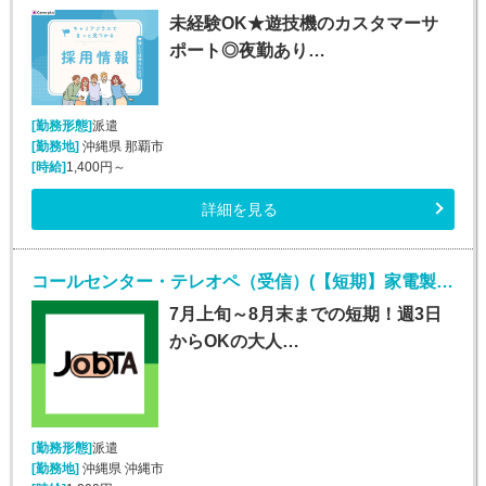
未経験OK★遊技機のカスタマーサ
ポート◎夜勤あり…
[勤務形態]
派遣
[勤務地]
沖縄県 那覇市
[時給]
1,400円～
詳細を見る
コールセンター・テレオペ（受信）(【短期】家電製品の訪問修理日程案内コールセンター受信)
7月上旬～8月末までの短期！週3日
からOKの大人…
[勤務形態]
派遣
[勤務地]
沖縄県 沖縄市