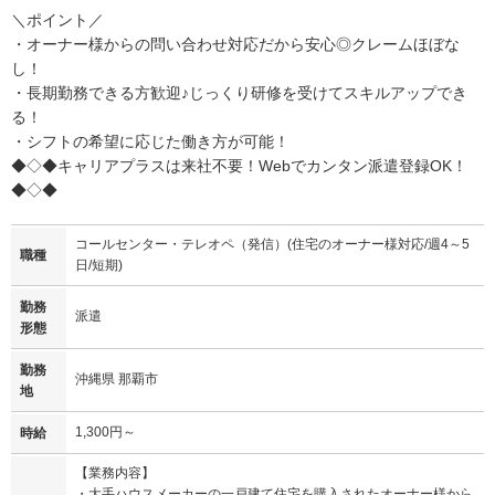
＼ポイント／
・オーナー様からの問い合わせ対応だから安心◎クレームほぼな
し！
・長期勤務できる方歓迎♪じっくり研修を受けてスキルアップでき
る！
・シフトの希望に応じた働き方が可能！
◆◇◆キャリアプラスは来社不要！Webでカンタン派遣登録OK！
◆◇◆
コールセンター・テレオペ（発信）(住宅のオーナー様対応/週4～5
職種
日/短期)
勤務
派遣
形態
勤務
沖縄県 那覇市
地
1,300円～
時給
【業務内容】
・大手ハウスメーカーの一戸建て住宅を購入されたオーナー様から