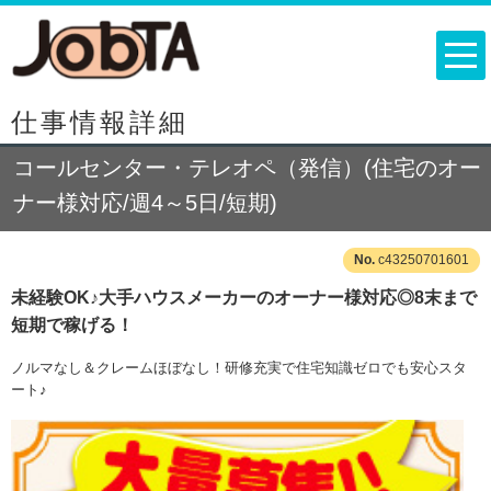
仕事情報詳細
コールセンター・テレオペ（発信）(住宅のオー
ナー様対応/週4～5日/短期)
c43250701601
未経験OK♪大手ハウスメーカーのオーナー様対応◎8末まで
短期で稼げる！
ノルマなし＆クレームほぼなし！研修充実で住宅知識ゼロでも安心スタ
ート♪