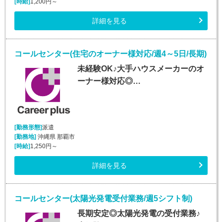
[時給]
1,200円～
詳細を見る
コールセンター(住宅のオーナー様対応/週4～5日/長期)
未経験OK♪大手ハウスメーカーのオ
ーナー様対応◎…
[勤務形態]
派遣
[勤務地]
沖縄県 那覇市
[時給]
1,250円～
詳細を見る
コールセンター(太陽光発電受付業務/週5シフト制)
長期安定◎太陽光発電の受付業務♪