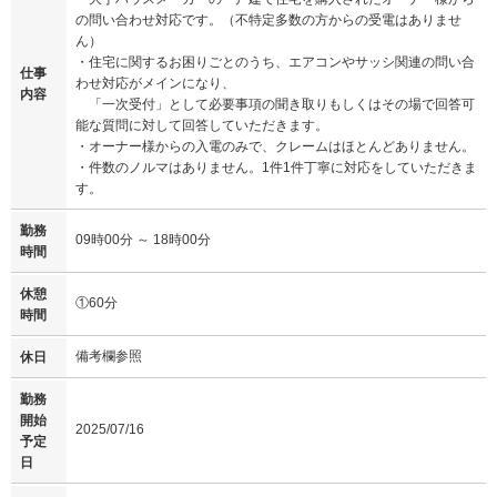
の問い合わせ対応です。（不特定多数の方からの受電はありませ
ん）
・住宅に関するお困りごとのうち、エアコンやサッシ関連の問い合
仕事
わせ対応がメインになり、
内容
「一次受付」として必要事項の聞き取りもしくはその場で回答可
能な質問に対して回答していただきます。
・オーナー様からの入電のみで、クレームはほとんどありません。
・件数のノルマはありません。1件1件丁寧に対応をしていただきま
す。
勤務
09時00分 ～ 18時00分
時間
休憩
①60分
時間
備考欄参照
休日
勤務
開始
2025/07/16
予定
日