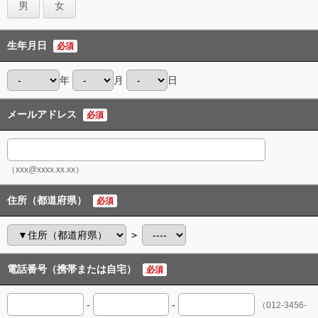
男
女
生年月日
必須
年
月
日
メールアドレス
必須
（xxx@xxxx.xx.xx）
住所（都道府県）
必須
＞
電話番号（携帯または自宅）
必須
-
-
（012-3456-