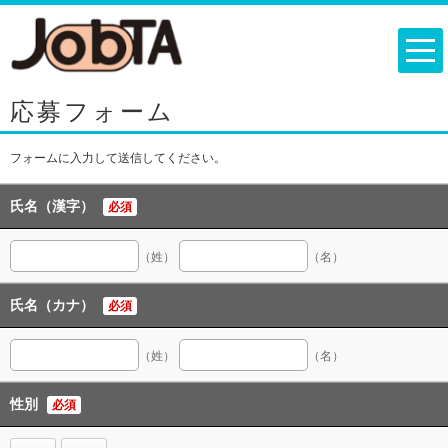
応募フォーム
フォームに入力して送信してください。
氏名（漢字）
必須
（姓）
（名）
氏名（カナ）
必須
（姓）
（名）
性別
必須