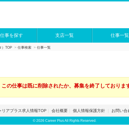
仕事を探す
支店一覧
仕事一覧
）TOP
仕事検索
仕事一覧
この仕事は既に削除されたか、募集を終了しておりま
ャリアプラス求人情報TOP
会社概要
個人情報保護方針
お問い合
© 2026 Career Plus All Rights Reserved.