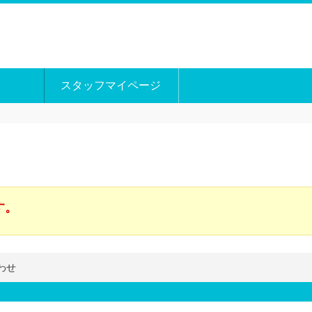
スタッフマイページ
す。
わせ