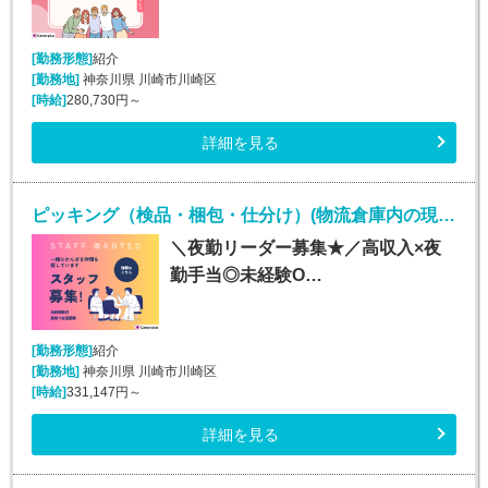
[勤務形態]
紹介
[勤務地]
神奈川県 川崎市川崎区
[時給]
280,730円～
詳細を見る
ピッキング（検品・梱包・仕分け）(物流倉庫内の現場リーダー/夜勤/入社日応相談)
＼夜勤リーダー募集★／高収入×夜
勤手当◎未経験O…
[勤務形態]
紹介
[勤務地]
神奈川県 川崎市川崎区
[時給]
331,147円～
詳細を見る