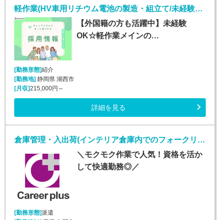
軽作業(HV車用リチウム電池の製造・組立て/未経験歓迎の軽作業)
【外国籍の方も活躍中】未経験
OK☆軽作業メインの…
[勤務形態]
紹介
[勤務地]
静岡県 湖西市
[月収]
215,000円～
詳細を見る
倉庫管理・入出荷(インテリア倉庫内でのフォークリフトスタッフ)
＼モクモク作業で人気！資格を活か
して快適勤務◎／
[勤務形態]
派遣