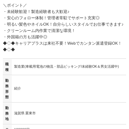
＼ポイント／
・未経験歓迎！製造経験者も大歓迎♪
・安心のフォロー体制！管理者常駐でサポート充実◎
・明るい髪色やネイルOK！自分らしいスタイルでお仕事できます♪
・クリーンルーム内作業で清潔な環境！
・外国籍の方も活躍中◎
◆◇◆キャリアプラスは来社不要！Webでカンタン派遣登録OK！
◆◇◆
職
製造業(車載用電池の物流・部品ピッキング/未経験OK＆男女活躍中)
種
勤
務
紹介
形
態
勤
滋賀県 栗東市
務
地