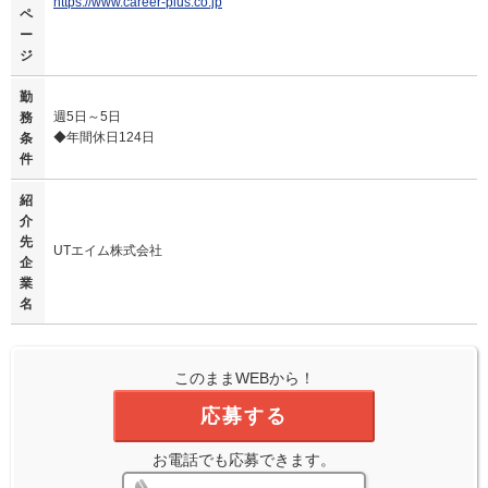
https://www.career-plus.co.jp
ペ
ー
ジ
勤
週5日～5日
務
◆年間休日124日
条
件
紹
介
先
UTエイム株式会社
企
業
名
このままWEBから！
応募する
お電話でも応募できます。