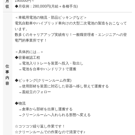
190000円～
月
◆月収例：280,000円(月給＋各種手当)
収
＜車載用電池の物流・部品ピッキングなど＞
電気自動車やハイブリッド車向けの大型二次電池の製造をおこなって
います。
数多くのキャリアアップ実績有り！一般職管理者・エンジニアへの登
竜門的事業所です！
＜具体的には…＞
◆容量確認工程
→電池入りトレーを装置へ投入・取出し
仕
→電池を台車やハンドリフトで運搬
事
内
◆ピッキング(クリーンルーム作業)
容
→使用部材を装置に対応した容器へ移し替えて運搬する
→蓋組立のフォロー
◆物流
→倉庫から部材を出庫し運搬する
→クリーンルームへ入れられる形態へ変える
☆コツコツ繰り返し作業です！
☆クリーンルームでの作業なので清潔です♪