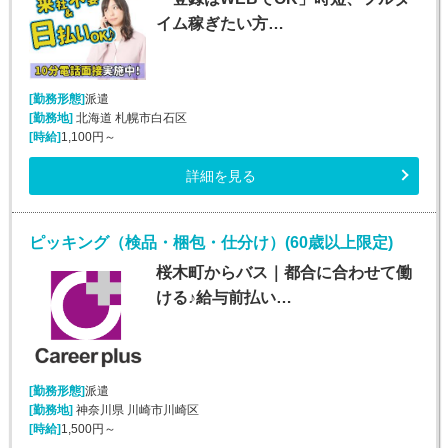
イム稼ぎたい方…
[勤務形態]
派遣
[勤務地]
北海道 札幌市白石区
[時給]
1,100円～
詳細を見る
ピッキング（検品・梱包・仕分け）(60歳以上限定)
桜木町からバス｜都合に合わせて働
ける♪給与前払い…
[勤務形態]
派遣
[勤務地]
神奈川県 川崎市川崎区
[時給]
1,500円～