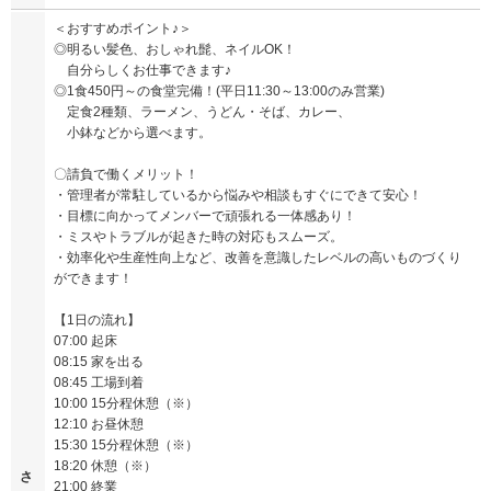
＜おすすめポイント♪＞
◎明るい髪色、おしゃれ髭、ネイルOK！
自分らしくお仕事できます♪
◎1食450円～の食堂完備！(平日11:30～13:00のみ営業)
定食2種類、ラーメン、うどん・そば、カレー、
小鉢などから選べます。
〇請負で働くメリット！
・管理者が常駐しているから悩みや相談もすぐにできて安心！
・目標に向かってメンバーで頑張れる一体感あり！
・ミスやトラブルが起きた時の対応もスムーズ。
・効率化や生産性向上など、改善を意識したレベルの高いものづくり
ができます！
【1日の流れ】
07:00 起床
08:15 家を出る
08:45 工場到着
10:00 15分程休憩（※）
12:10 お昼休憩
15:30 15分程休憩（※）
18:20 休憩（※）
さ
21:00 終業