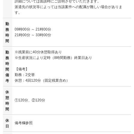
詳細については面談時にご説明させていただきます。
派遣先の状況等によっては当該案件への配属が難しい場合がありま
す。
勤
09時00分 ～ 21時00分
務
21時00分 ～ 33時00分
時
間
※残業前に40分休憩取得あり
勤
※生産状況により定時（8時間勤務）終業日あり
務
時
【備考】
間
勤務：2交替
備
休憩：4回120分（固定残業含め）
考
休
憩
①120分、②120分
時
間
休
備考欄参照
日