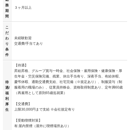
務
３ヶ月以上
期
間
こ
だ
未経験歓迎
わ
交通費/手当てあり
り
条
件
【待遇】
昇給昇格、グループ賞与一時金、社会保険・雇用保険・健康保険・厚
生年金・労災保険完備、残業、休出手当有り、深夜手当、有給休暇、
慶弔休暇、通勤交通費支給、社宅完備（※規定あり）、制服貸与（制
待
服着用の職場のみ）、従業員持株会、資格取得制度あり、定年満60歳
遇/
（再雇用として原則65歳迄就業）
福
利
【交通費】
厚
上限30,000円まで支給 ※会社規定有り
生
【受動喫煙対策】
有:屋内禁煙（屋外に喫煙場所あり）