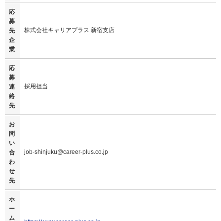
応
募
株式会社キャリアプラス 新宿支店
先
企
業
応
募
採用担当
連
絡
先
お
問
い
job-shinjuku@career-plus.co.jp
合
わ
せ
先
ホ
ー
ム