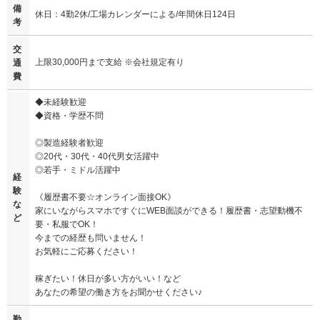
備
休日：4勤2休/工場カレンダーによる/年間休日124日
考
交
上限30,000円まで支給 ※会社規定有り
通
費
◆未経験歓迎
◆資格・学歴不問
◎製造経験者歓迎
◎20代・30代・40代男女活躍中
◎若手・ミドル活躍中
経
験
《履歴書不要☆オンライン面接OK》
な
家にいながらスマホですぐにWEB面談ができる！履歴書・志望動機不
ど
要・私服でOK！
今までの経歴も問いません！
お気軽にご応募ください！
稼ぎたい！休日が多い方がいい！など
あなたの希望の働き方をお聞かせください♪
勤