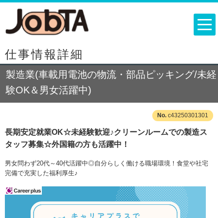
仕事情報詳細
製造業(車載用電池の物流・部品ピッキング/未経
験OK＆男女活躍中)
c43250301301
長期安定就業OK☆未経験歓迎♪クリーンルームでの製造ス
タッフ募集☆外国籍の方も活躍中！
男女問わず20代～40代活躍中◎自分らしく働ける職場環境！食堂や社宅
完備で充実した福利厚生♪