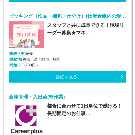
ピッキング（検品・梱包・仕分け）(物流倉庫内の現場リーダー/入社日応相談)
スタッフと共に成長できる！現場リ
ーダー募集★マネ…
[勤務形態]
紹介
[勤務地]
神奈川県 川崎市川崎区
[時給]
280,730円～
詳細を見る
倉庫管理・入出荷(軽作業)
都合に合わせて1日単位で働ける！
長期固定のお仕事…