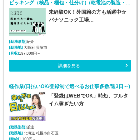
ピッキング（検品・梱包・仕分け）(乾電池の製造・検査/正社員/社員食堂完備)
未経験OK！外国籍の方も活躍中☆
パナソニック工場…
[勤務形態]
紹介
[勤務地]
大阪府 貝塚市
[月収]
197,000円～
詳細を見る
軽作業(日払いOK/登録制で選べるお仕事多数/週3日～)
「登録はWEBでOK」時短、フルタ
イム稼ぎたい方…
[勤務形態]
派遣
[勤務地]
北海道 札幌市白石区
[時給]
1,100円～