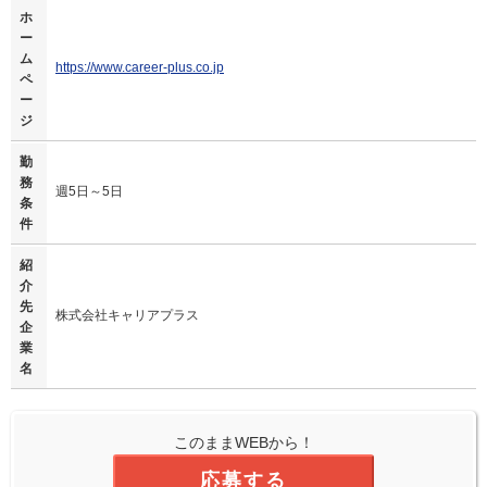
ホ
ー
ム
https://www.career-plus.co.jp
ペ
ー
ジ
勤
務
週5日～5日
条
件
紹
介
先
株式会社キャリアプラス
企
業
名
このままWEBから！
応募する