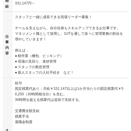
時
331,147円～
給
スタッフと一緒に成長できる現場リーダー募集！
チームを支えながら、自分自身もスキルアップできるお仕事です。
マネジメント職として採用し、OJTを通して徐々に管理業務の割合を
仕
増やしていきます！
事
内
例えば…
容
● 軽作業（梱包、ピッキング）
● 現場の見回り、進捗管理
● スタッフの勤怠管理
● 新人スタッフの入社手続き など！
給与
固定残業代あり：月給￥331,147以上は1か月当たりの固定残業代￥5
0,250（30時間相当分）を含む。
30時間を超える残業代は追加で支給する。
交通費全額支給
残業手当
退職金制度
さ