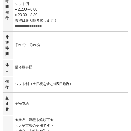
時
シフト例
間
● 21:00～6:00
備
● 23:30～8:30
考
希望は最大限考慮します！
=============
休
憩
①60分、②60分
時
間
休
備考欄参照
日
備
シフト制（土日祝を含む週5日勤務）
考
交
全額支給
通
費
★業界・職種未経験可★
＜人柄重視の採用です＞