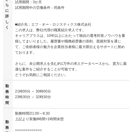
試用期間：3か月
ら
試用期間中の労働条件：同条件
に
詳
し
■紹介先：エフ・オー・ロジスティクス株式会社
く
この求人は、弊社代理の職業紹介求人です。
キャリアプラスは、10年以上にわたって独自の選考対策ノウハウを蓄
積してまいりました。履歴書や職務経歴書の添削、面接対策を通じ
て、ご依頼者様の魅力を企業担当者様に最大限伝えるサポートに努め
ております。
さらに、未公開求人を含む約1万件の求人データベースから、貴方に最
適な案件をご紹介することが可能です。
どうぞお気軽にご相談ください。
勤
21時00分 ～ 30時00分
務
23時30分 ～ 32時30分
時
間
勤務時間/21:00～8:30
上記より実働8時間+1時間休憩
勤
務
=============