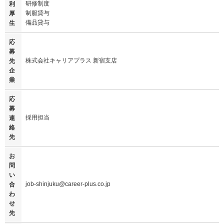
研修制度
利
制服貸与
厚
備品貸与
生
応
募
株式会社キャリアプラス 新宿支店
先
企
業
応
募
採用担当
連
絡
先
お
問
い
job-shinjuku@career-plus.co.jp
合
わ
せ
先