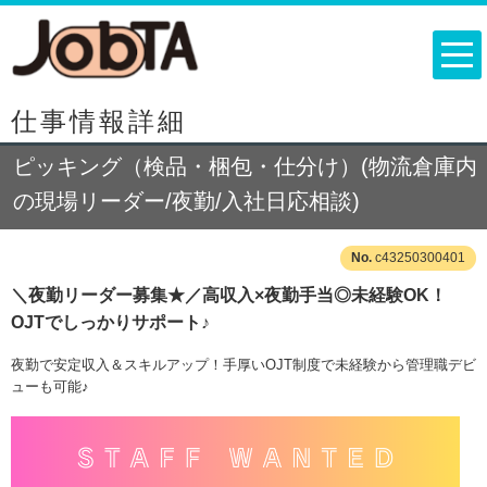
仕事情報詳細
ピッキング（検品・梱包・仕分け）(物流倉庫内
の現場リーダー/夜勤/入社日応相談)
c43250300401
＼夜勤リーダー募集★／高収入×夜勤手当◎未経験OK！
OJTでしっかりサポート♪
夜勤で安定収入＆スキルアップ！手厚いOJT制度で未経験から管理職デビ
ューも可能♪