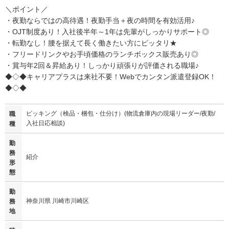
＼ポイント／
・夜勤ならではの高待遇！夜勤手当＋夜の時間を有効活用♪
・OJT制度あり！入社後半年～1年は先輩がしっかりサポート◎
・転勤なし！腰を据えて長く働きたい方にピッタリ★
・フリードリンクやお手頃価格のランチボックス販売あり◎
・賞与年2回＆昇給あり！しっかり頑張りが評価される職場♪
◆◇◆キャリアプラスは来社不要！Webでカンタン派遣登録OK！
◆◇◆
ピッキング（検品・梱包・仕分け）(物流倉庫内の現場リーダー/夜勤/
職
入社日応相談)
種
勤
務
紹介
形
態
勤
神奈川県 川崎市川崎区
務
地