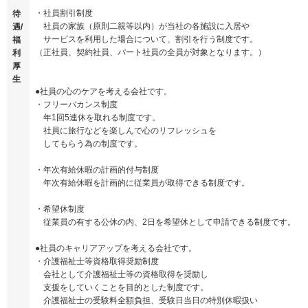
・社員割引制度
待
社員の家族（原則二親等以内）が当社の各施設に入居や
遇/
サービスを利用した場合について、割引を行う制度です。
福
（正社員、契約社員、パート社員の全員が対象となります。）
利
厚
生
●社員の心のケアを考える会社です。
・フリーバカンス制度
年1回5連休を取れる制度です。
社員に旅行などを楽しんで心のリフレッシュを
してもらう為の制度です。
・年次有給休暇の計画的付与制度
年次有給休暇を計画的に従業員が取得できる制度です。
・希望休制度
従業員の有する公休の内、2日を希望休として申請できる制度です。
●社員のキャリアアップを考える会社です。
・介護福祉士等資格取得奨励制度
会社として介護福祉士等の資格取得を奨励し
支援をしていくことを目的とした制度です。
介護福祉士の受験料全額負担、受験日当日の特別休暇扱い