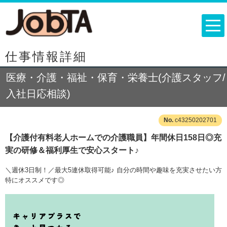
仕事情報詳細
医療・介護・福祉・保育・栄養士(介護スタッフ/
入社日応相談)
c43250202701
【介護付有料老人ホームでの介護職員】年間休日158日◎充
実の研修＆福利厚生で安心スタート♪
＼週休3日制！／最大5連休取得可能♪ 自分の時間や趣味を充実させたい方
特にオススメです◎