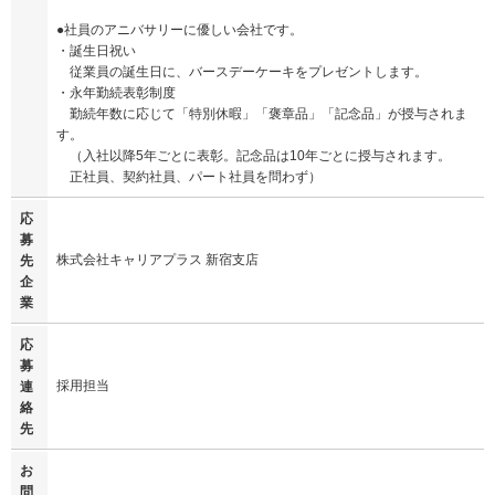
●社員のアニバサリーに優しい会社です。
・誕生日祝い
従業員の誕生日に、バースデーケーキをプレゼントします。
・永年勤続表彰制度
勤続年数に応じて「特別休暇」「褒章品」「記念品」が授与されま
す。
（入社以降5年ごとに表彰。記念品は10年ごとに授与されます。
正社員、契約社員、パート社員を問わず）
応
募
株式会社キャリアプラス 新宿支店
先
企
業
応
募
採用担当
連
絡
先
お
問