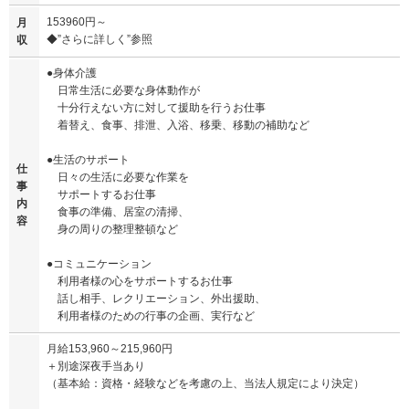
153960円～
月
◆”さらに詳しく”参照
収
●身体介護
日常生活に必要な身体動作が
十分行えない方に対して援助を行うお仕事
着替え、食事、排泄、入浴、移乗、移動の補助など
●生活のサポート
仕
日々の生活に必要な作業を
事
サポートするお仕事
内
食事の準備、居室の清掃、
容
身の周りの整理整頓など
●コミュニケーション
利用者様の心をサポートするお仕事
話し相手、レクリエーション、外出援助、
利用者様のための行事の企画、実行など
月給153,960～215,960円
＋別途深夜手当あり
（基本給：資格・経験などを考慮の上、当法人規定により決定）