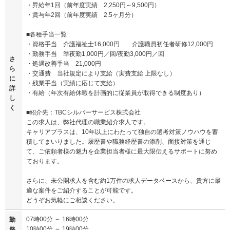
・昇給年1回（前年度実績 2,250円～9,500円）
・賞与年2回（前年度実績 2.5ヶ月分）
■各種手当一覧
・資格手当 介護福祉士16,000円 介護職員初任者研修12,000円
・勤務手当 準夜勤1,000円／回/夜勤3,000円／回
さ
・処遇改善手当 21,000円
ら
・交通費 当社規定により支給（実費支給 上限なし）
に
・残業手当（実績に応じて支給）
詳
・有給（年次有給休暇を計画的に従業員が取得できる制度あり）
し
く
■紹介先：TBCシルバーサービス株式会社
この求人は、弊社代理の職業紹介求人です。
キャリアプラスは、10年以上にわたって独自の選考対策ノウハウを蓄
積してまいりました。履歴書や職務経歴書の添削、面接対策を通じ
て、ご依頼者様の魅力を企業担当者様に最大限伝えるサポートに努め
ております。
さらに、未公開求人を含む約1万件の求人データベースから、貴方に最
適な案件をご紹介することが可能です。
どうぞお気軽にご相談ください。
07時00分 ～ 16時00分
勤
10時00分 ～ 19時00分
務