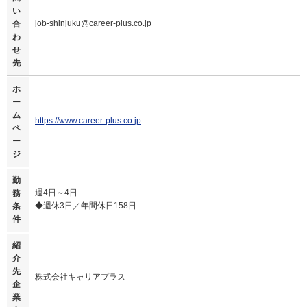
い
job-shinjuku@career-plus.co.jp
合
わ
せ
先
ホ
ー
ム
https://www.career-plus.co.jp
ペ
ー
ジ
勤
週4日～4日
務
◆週休3日／年間休日158日
条
件
紹
介
先
株式会社キャリアプラス
企
業