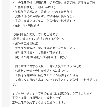
・社会保険完備（雇用保険、労災保険、健康保険、厚生年金保険）
・退職金制度あり（勤続3年以上）
・資格取得奨励制度（業務にかかわる資格取得、
資格取得時の休暇付与、受験料会社負担など）
・子育て支援プログラム（保育料の一部補助あり）
・産休･育休制度あり
【福利厚生が充実している会社です】
●社員の働きやすい環境を考える会社です。
・短時間正社員制度
育児及び家族の介護と仕事の両立ができるよう、
短時間正社員として勤務が可能です。
例）週の労働時間は32時間-週休3日など
・働く女性に対する支援 子育て支援プログラム制度
保育料の一部を会社が補助する制度です。
子供を保育園等に預けフルタイム勤務をする場合、
３歳になる月の月末までの全ての子どもの保育料を一部補助しま
す。
子どもが小さい子育て中の女性には残業のないシフトとします。
子育て期間中は原則として残業させず、
定時に仕事を終了するよう配慮をします。