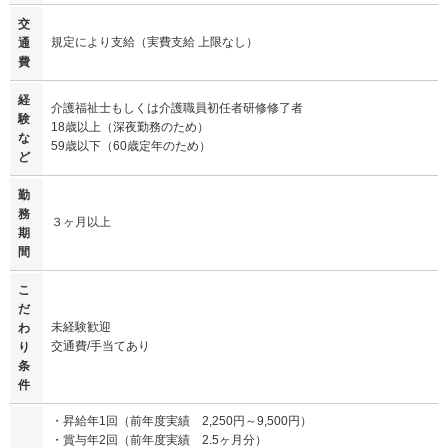
交
規定により支給（実費支給 上限なし）
通
費
経
介護福祉士もしくは介護職員初任者研修修了者
験
18歳以上（深夜勤務のため）
な
59歳以下（60歳定年のため）
ど
勤
務
３ヶ月以上
期
間
こ
だ
未経験歓迎
わ
交通費/手当てあり
り
条
件
・昇給年1回（前年度実績 2,250円～9,500円）
・賞与年2回（前年度実績 2.5ヶ月分）