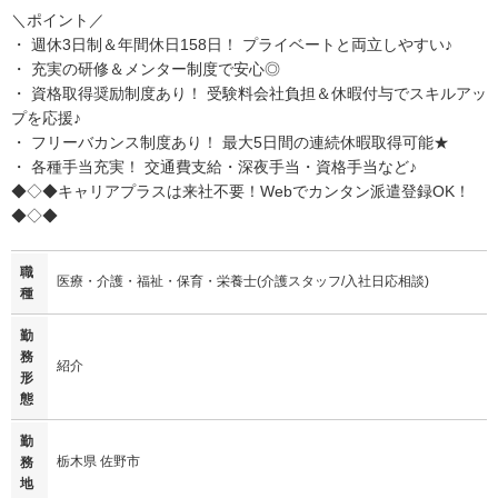
＼ポイント／
・ 週休3日制＆年間休日158日！ プライベートと両立しやすい♪
・ 充実の研修＆メンター制度で安心◎
・ 資格取得奨励制度あり！ 受験料会社負担＆休暇付与でスキルアッ
プを応援♪
・ フリーバカンス制度あり！ 最大5日間の連続休暇取得可能★
・ 各種手当充実！ 交通費支給・深夜手当・資格手当など♪
◆◇◆キャリアプラスは来社不要！Webでカンタン派遣登録OK！
◆◇◆
職
医療・介護・福祉・保育・栄養士(介護スタッフ/入社日応相談)
種
勤
務
紹介
形
態
勤
栃木県 佐野市
務
地