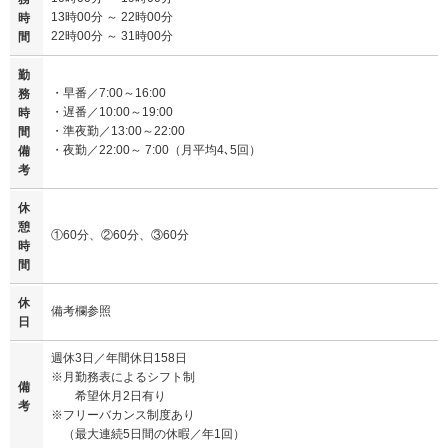
13時00分 ～ 22時00分
時
22時00分 ～ 31時00分
間
勤
・早番／7:00～16:00
務
・遅番／10:00～19:00
時
・準夜勤／13:00～22:00
間
・夜勤／22:00～ 7:00（月平均4､5回）
備
考
休
憩
①60分、②60分、③60分
時
間
休
備考欄参照
日
週休3日／年間休日158日
※月勤務表によるシフト制
備
希望休月2日有り
考
※フリーバカンス制度あり
（最大連続5日間の休暇／年1回）