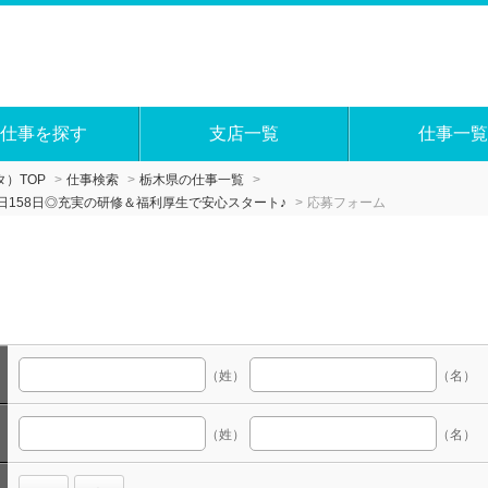
仕事を探す
支店一覧
仕事一覧
）TOP
仕事検索
栃木県の仕事一覧
158日◎充実の研修＆福利厚生で安心スタート♪
応募フォーム
（姓）
（名）
（姓）
（名）