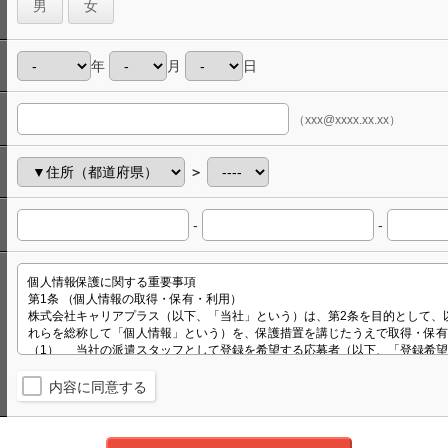
男
女
年
月
日
（xxx@xxxx.xx.xx）
＞
-
-
内容に同意する