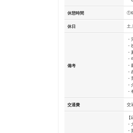
①
休憩時間
土,
休日
・
・
・
・
・
備考
・
・
・
・
交
交通費
【
・
・