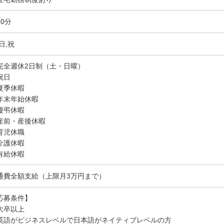
60分
日,祝
完全週休2日制（土・日曜）
祝日
夏季休暇
年末年始休暇
慶弔休暇
産前・産後休暇
育児休職
介護休暇
有給休暇
通費全額支給（上限月3万円まで）
応募条件】
大卒以上
英語がビジネスレベルで日本語がネイティブレベルの方