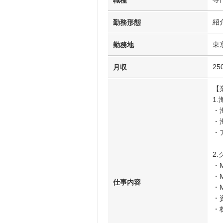
職種
紹
勤務形態
東
勤務地
25
月収
【
1
・
・
・
2
・
・
仕事内容
・
・
・