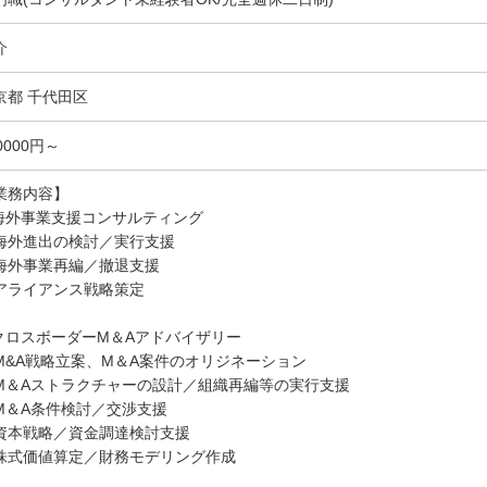
介
京都 千代田区
0000円～
業務内容】
.海外事業支援コンサルティング
海外進出の検討／実行支援
海外事業再編／撤退支援
アライアンス戦略策定
.クロスボーダーM＆Aアドバイザリー
M&A戦略立案、M＆A案件のオリジネーション
M＆Aストラクチャーの設計／組織再編等の実行支援
M＆A条件検討／交渉支援
資本戦略／資金調達検討支援
株式価値算定／財務モデリング作成