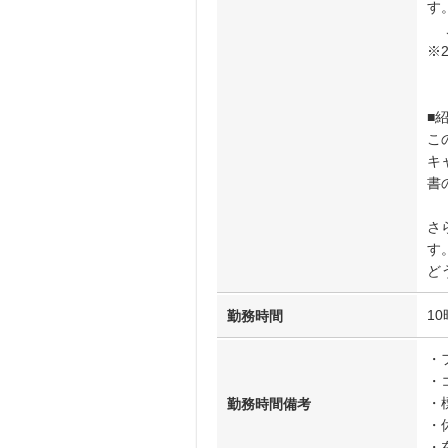
す
こ
※
■
こ
キ
書
さ
す
ど
10
勤務時間
・
・
・
勤務時間備考
・
・