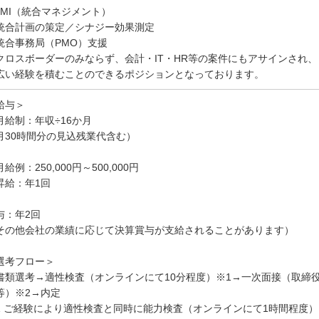
.PMI（統合マネジメント）
統合計画の策定／シナジー効果測定
統合事務局（PMO）支援
クロスボーダーのみならず、会計・IT・HR等の案件にもアサインされ、
広い経験を積むことのできるポジションとなっております。
給与＞
月給制：年収÷16か月
月30時間分の見込残業代含む）
給例：250,000円～500,000円
昇給：年1回
与：年2回
その他会社の業績に応じて決算賞与が支給されることがあります）
選考フロー＞
書類選考→適性検査（オンラインにて10分程度）※1→一次面接（取締
等）※2→内定
1 ご経験により適性検査と同時に能力検査（オンラインにて1時間程度