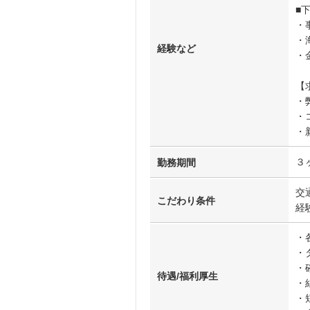
■
・
・
経験など
・
【
・
・
・
３
勤務期間
交
こだわり条件
経
・
・
・
待遇/福利厚生
・
・