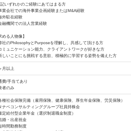
下記いずれかのご経験にあてはまる方
事業会社での海外事業企画経験またはM&A経験
海外駐在経験
金融機関での法人営業経験
求める人物像】
弊社のPhilosophyとPurposeを理解し、共感して頂ける方
コミュニケーション能力、クライアントワークが好きな方
新しいことにも挑戦する意欲、積極的に学習する姿勢を備えた方
ヶ月以上
通費/手当てあり
験者のみ
各種社会保険完備（雇用保険、健康保険、厚生年金保険、労災保険）
タナベコンサルティンググループ社員持株会
確定給付型企業年金（選択制退職金制度）
結婚・出産祝金
短時間勤務制度