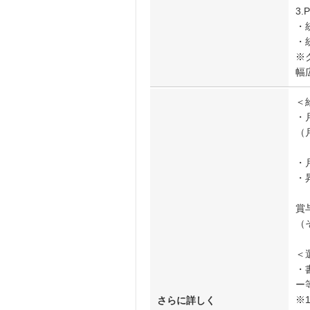
3
・
・
※
幅
＜
・
（
・月
・
賞
（
＜
・
ー
※
さらに詳しく