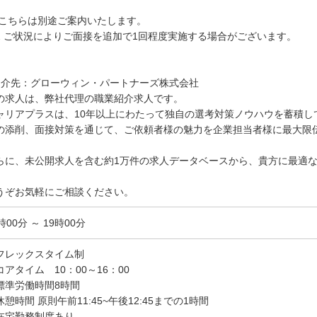
。
ちらは別途ご案内いたします。
2 ご状況によりご面接を追加で1回程度実施する場合がございます。
紹介先：グローウィン・パートナーズ株式会社
の求人は、弊社代理の職業紹介求人です。
ャリアプラスは、10年以上にわたって独自の選考対策ノウハウを蓄積し
の添削、面接対策を通じて、ご依頼者様の魅力を企業担当者様に最大限
らに、未公開求人を含む約1万件の求人データベースから、貴方に最適
。
うぞお気軽にご相談ください。
時00分 ～ 19時00分
フレックスタイム制
コアタイム 10：00～16：00
標準労働時間8時間
休憩時間 原則午前11:45~午後12:45までの1時間
在宅勤務制度あり