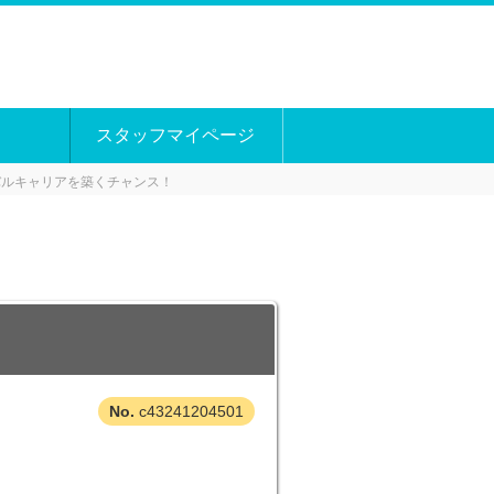
スタッフマイページ
バルキャリアを築くチャンス！
！
c43241204501