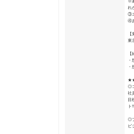
※
れ
③
④
【
東
【
・
・
★
◎
社
目
ト!
◎
ビ