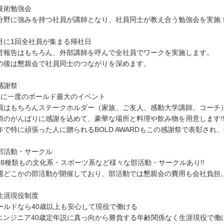
技術勉強会
分野に強みを持つ社員が講師となり、社員同士が教え合う勉強会を実施
月に1回全社員が集まる帰社日
営報告はもちろん、外部講師を呼んで全社員でワークを実施します。
の後は懇親会で社員同士のつながりを深めます。
感謝祭
年に一度のボールド最大のイベント
員はもちろんステークホルダー（家族、ご友人、感動大学講師、コーチ
頃のがんばりに感謝を込めて、豪華な場所と料理や飲み物を用意します!
年で特に頑張った人に贈られるBOLD AWARDもこの感謝祭で表彰され
部活動・サークル
38種類もの文化系・スポーツ系など様々な部活動・サークルあり!!
週どこかの部活動が開催しており、部活動では懇親会の費用も会社負担
生涯現役制度
ールドなら40歳以上も安心して現役で働ける
Tエンジニア40歳定年説に真っ向から勝負する年齢関係なく生涯現役で働