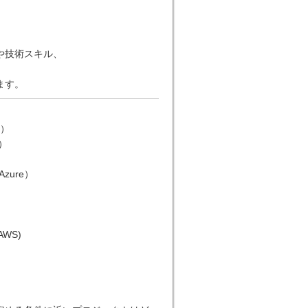
や技術スキル、
ます。
S）
L）
Azure）
AWS)