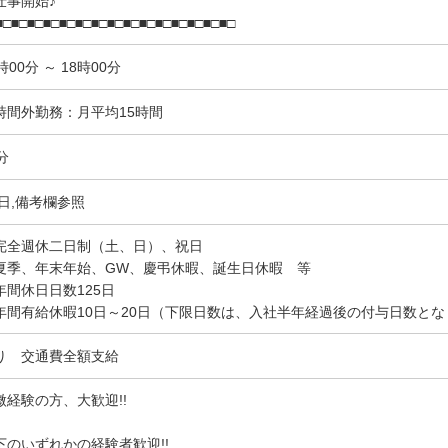
仕事開始♪
■□■□■□■□■□■□■□■□■□■□■□■□■□■□■□
時00分 ～ 18時00分
時間外勤務：月平均15時間
分
,日,備考欄参照
完全週休二日制（土、日）、祝日
夏季、年末年始、GW、慶弔休暇、誕生日休暇 等
年間休日日数125日
年間有給休暇10日～20日（下限日数は、入社半年経過後の付与日数とな
り 交通費全額支給
微経験の方、大歓迎!!
下のいずれかの経験者歓迎!!