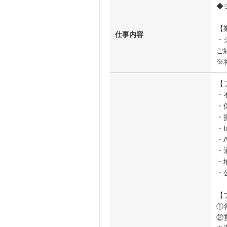
◆
【
仕事内容
・
ご
※
【
・不
・保
・
・I
・
・通
・地
・公
【
①
②