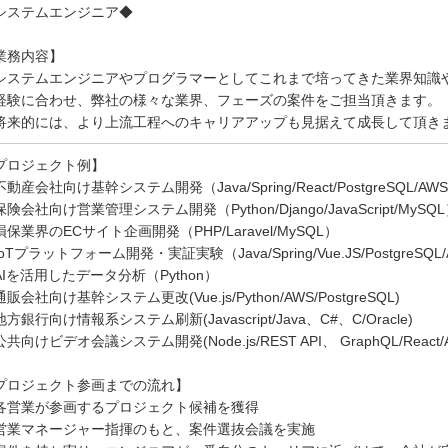
システムエンジニア◆
業務内容】
システムエンジニアやプログラマーとしてこれまで培ってきた業界知識
経験に合わせ、弊社の様々な業界、フェーズの案件をご担当頂きます。
将来的には、より上流工程へのキャリアアップも見据えて成長して頂き
プロジェクト例】
動産会社向け基幹システム開発（Java/Spring/React/PostgreSQL/AW
険会社向け営業管理システム開発（Python/Django/JavaScript/MySQ
損保業界のECサイト企画開発（PHP/Laravel/MySQL）
oTプラットフォーム開発・実証実験（Java/Spring/Vue.JS/PostgreSQL/
AIを活用したデータ分析（Python）
販会社向け基幹システム更改(Vue.js/Python/AWS/PostgreSQL)
方銀行向け情報系システム刷新(Javascript/Java、C#、C/Oracle)
共向けビデオ会議システム開発(Node.js/REST API、 GraphQL/React/
プロジェクト参画までの流れ】
各営業が参画するプロジェクト候補を獲得
営業マネージャー指揮のもと、案件選抜会議を実施