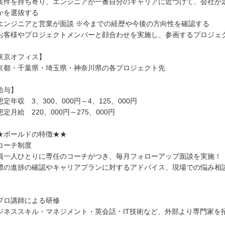
案件を持ち寄り、エンジニアが一番自分のキャリアに近づけて、会社が
かを選抜する
エンジニアと営業が面談 ※今までの経歴や今後の方向性を確認する
お客様やプロジェクトメンバーと顔合わせを実施し、参画するプロジェ
東京オフィス】
京都・千葉県・埼玉県・神奈川県の各プロジェクト先
給与】
想定年収 3、300、000円～4、125、000円
想定月給 220、000円～275、000円
★ボールドの特徴★★
コーチ制度
員一人ひとりに専任のコーチがつき、毎月フォローアップ面談を実施！
標の進捗の確認やキャリアプランに対するアドバイス、現場での悩み相
!
プロ講師による研修
ジネススキル・マネジメント・英会話・IT技術など、外部より専門家を