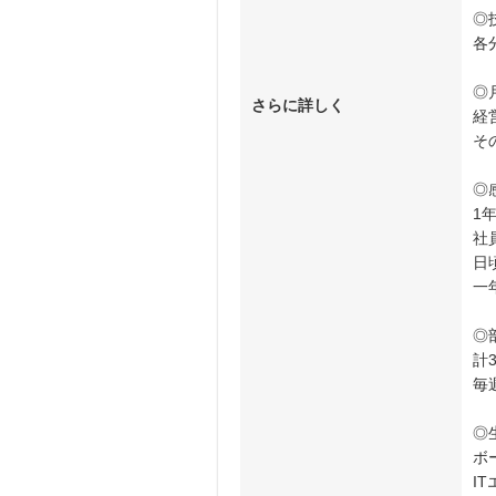
◎
各
◎
さらに詳しく
経
そ
◎
1
社
日
一
◎
計
毎
◎
ボ
I