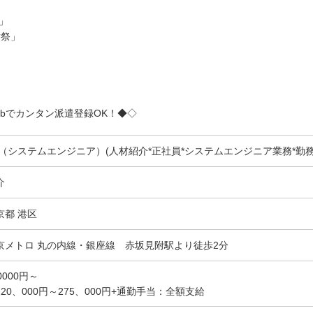
」
謝祭」
bでカンタン派遣登録OK！◆◇
E（システムエンジニア）(人材紹介*正社員*システムエンジニア業務*勤務地
介
京都 港区
京メトロ 丸の内線・銀座線 赤坂見附駅より徒歩2分
0000円～
220、000円～275、000円+通勤手当：全額支給