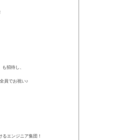
！
）も招待し、
!
、全員でお祝い♪
。
けるエンジニア集団！