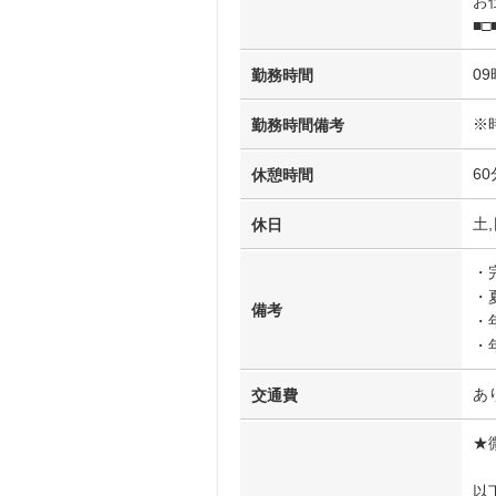
お
■□
09
勤務時間
※
勤務時間備考
60
休憩時間
土
休日
・
・
備考
・
・
あ
交通費
★
以