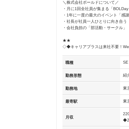
＼株式会社ボールドについて／
・月に1回全社員が集まる「BOLDay
・1年に一度の最大のイベント「感
・社長が社員一人ひとりに向き合う
・会社負担の「部活動・サークル」
★★
◇◆キャリアプラスは来社不要！We
S
職種
紹
勤務形態
東
勤務地
東
最寄駅
22
月収
◆