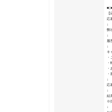
■□
【
応
↓
弊
↓
履
↓
キ
・
・
・
・
↓
応
↓
結
※
↓