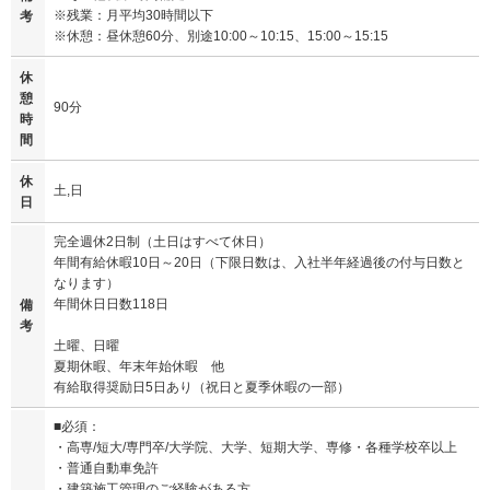
※残業：月平均30時間以下
考
※休憩：昼休憩60分、別途10:00～10:15、15:00～15:15
休
憩
90分
時
間
休
土,日
日
完全週休2日制（土日はすべて休日）
年間有給休暇10日～20日（下限日数は、入社半年経過後の付与日数と
なります）
年間休日日数118日
備
考
土曜、日曜
夏期休暇、年末年始休暇 他
有給取得奨励日5日あり（祝日と夏季休暇の一部）
■必須：
・高専/短大/専門卒/大学院、大学、短期大学、専修・各種学校卒以上
・普通自動車免許
・建築施工管理のご経験がある方