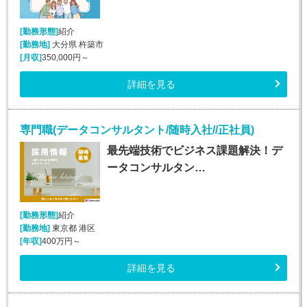
[勤務形態]
紹介
[勤務地]
大分県 杵築市
[月収]
350,000円～
詳細を見る
専門職(データコンサルタント/随時入社//正社員)
最先端技術でビジネス課題解決！デ
ータコンサルタン…
[勤務形態]
紹介
[勤務地]
東京都 港区
[年収]
400万円～
詳細を見る