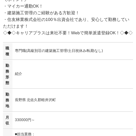
・マイカー通勤OK！
・建築施工管理のご経験がある方歓迎！
・住友林業株式会社の100％出資会社であり、安心して勤務してい
ただけます！
◇◆◇キャリアプラスは来社不要！Webで簡単派遣登録OK！◇◆◇
職
専門職(高級別荘の建築施工管理/土日祝休み/転勤なし)
種
勤
務
紹介
形
態
勤
長野県 北佐久郡軽井沢町
務
地
月
330000円～
収
■担当業務：