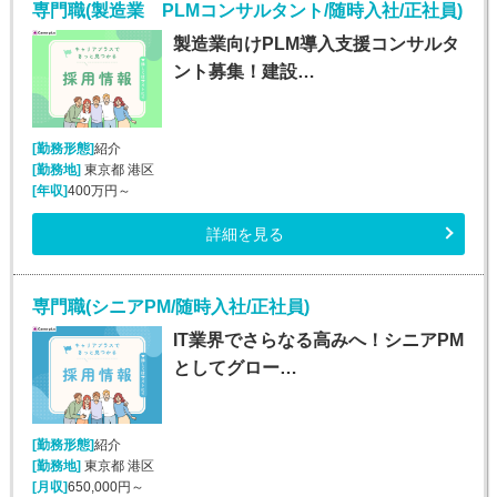
専門職(製造業 PLMコンサルタント/随時入社/正社員)
製造業向けPLM導入支援コンサルタ
ント募集！建設…
[勤務形態]
紹介
[勤務地]
東京都 港区
[年収]
400万円～
詳細を見る
専門職(シニアPM/随時入社/正社員)
IT業界でさらなる高みへ！シニアPM
としてグロー…
[勤務形態]
紹介
[勤務地]
東京都 港区
[月収]
650,000円～