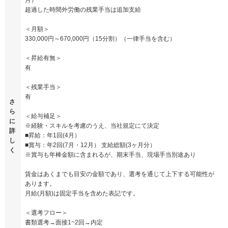
月）
超過した時間外労働の残業手当は追加支給
＜月額＞
330,000円～670,000円（15分割）（一律手当を含む）
＜昇給有無＞
有
＜残業手当＞
有
さ
ら
＜給与補足＞
に
※経験・スキルを考慮のうえ、当社規定にて決定
詳
■昇給：年1回(4月）
し
■賞与：年2回(7月・12月） 支給総額(3ヶ月分）
く
※賞与も年棒金額に含まれるが、期末手当、現場手当別途あり
賃金はあくまでも目安の金額であり、選考を通じて上下する可能性が
あります。
月給(月額)は固定手当を含めた表記です。
＜選考フロー＞
書類選考→面接1~2回→内定