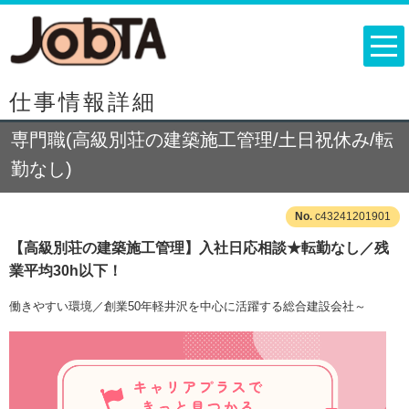
仕事情報詳細
専門職(高級別荘の建築施工管理/土日祝休み/転
勤なし)
c43241201901
【高級別荘の建築施工管理】入社日応相談★転勤なし／残
業平均30h以下！
働きやすい環境／創業50年軽井沢を中心に活躍する総合建設会社～