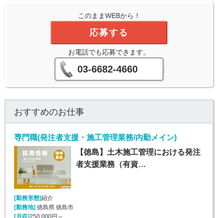
このままWEBから！
応募する
お電話でも応募できます。
03-6682-4660
おすすめのお仕事
専門職(発注者支援・施工管理業務/内勤メイン)
【徳島】土木施工管理における発注
者支援業務（有資…
[勤務形態]
紹介
[勤務地]
徳島県 徳島市
[月収]
250,000円～