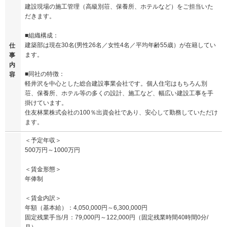
建設現場の施工管理（高級別荘、保養所、ホテルなど）をご担当いた
だきます。
■組織構成：
建築部は現在30名(男性26名／女性4名／平均年齢55歳）が在籍してい
仕
ます。
事
内
■同社の特徴：
容
軽井沢を中心とした総合建設事業会社です。個人住宅はもちろん別
荘、保養所、ホテル等の多くの設計、施工など、幅広い建設工事を手
掛けています。
住友林業株式会社の100％出資会社であり、安心して勤務していただけ
ます。
＜予定年収＞
500万円～1000万円
＜賃金形態＞
年俸制
＜賃金内訳＞
年額（基本給）：4,050,000円～6,300,000円
固定残業手当/月：79,000円～122,000円（固定残業時間40時間0分/