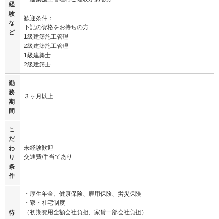
経
験
歓迎条件：
な
下記の資格をお持ちの方
ど
1級建築施工管理
2級建築施工管理
1級建築士
2級建築士
勤
務
３ヶ月以上
期
間
こ
だ
未経験歓迎
わ
交通費/手当てあり
り
条
件
・厚生年金、健康保険、雇用保険、労災保険
・寮・社宅制度
（初期費用全額会社負担、家賃一部会社負担）
待