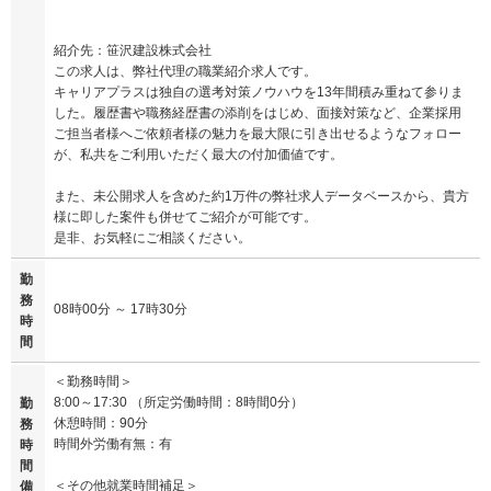
紹介先：笹沢建設株式会社
この求人は、弊社代理の職業紹介求人です。
キャリアプラスは独自の選考対策ノウハウを13年間積み重ねて参りま
した。履歴書や職務経歴書の添削をはじめ、面接対策など、企業採用
ご担当者様へご依頼者様の魅力を最大限に引き出せるようなフォロー
が、私共をご利用いただく最大の付加価値です。
また、未公開求人を含めた約1万件の弊社求人データベースから、貴方
様に即した案件も併せてご紹介が可能です。
是非、お気軽にご相談ください。
勤
務
08時00分 ～ 17時30分
時
間
＜勤務時間＞
8:00～17:30 （所定労働時間：8時間0分）
勤
休憩時間：90分
務
時間外労働有無：有
時
間
＜その他就業時間補足＞
備