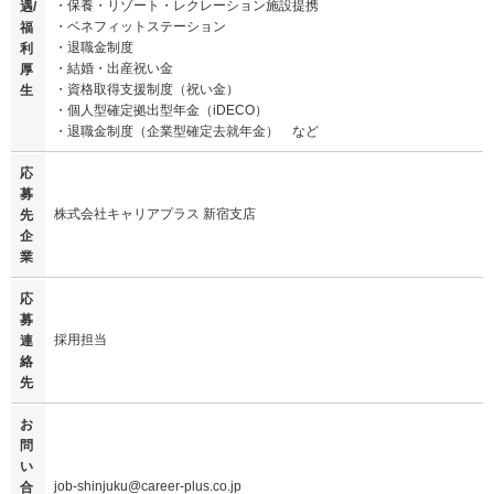
・保養・リゾート・レクレーション施設提携
遇/
・ベネフィットステーション
福
・退職金制度
利
・結婚・出産祝い金
厚
・資格取得支援制度（祝い金）
生
・個人型確定拠出型年金（iDECO）
・退職金制度（企業型確定去就年金） など
応
募
株式会社キャリアプラス 新宿支店
先
企
業
応
募
採用担当
連
絡
先
お
問
い
job-shinjuku@career-plus.co.jp
合