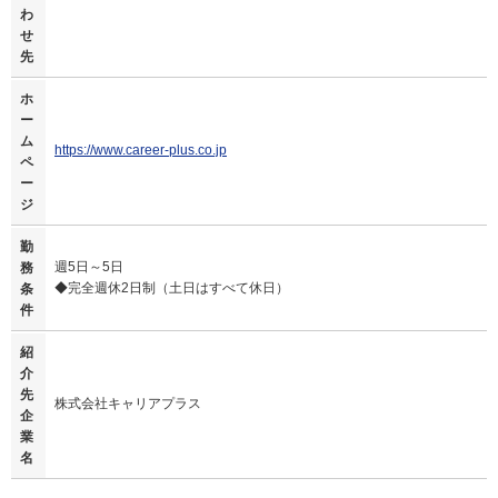
わ
せ
先
ホ
ー
ム
https://www.career-plus.co.jp
ペ
ー
ジ
勤
週5日～5日
務
◆完全週休2日制（土日はすべて休日）
条
件
紹
介
先
株式会社キャリアプラス
企
業
名