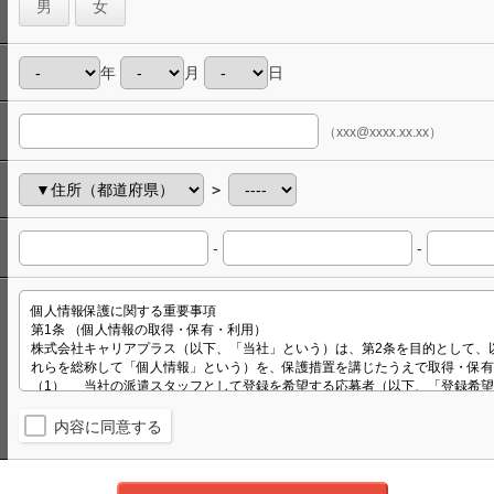
男
女
年
月
日
（xxx@xxxx.xx.xx）
＞
-
-
内容に同意する