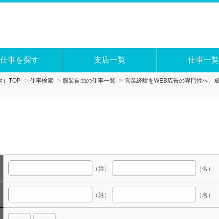
仕事を探す
支店一覧
仕事一覧
）TOP
仕事検索
服装自由の仕事一覧
営業経験をWEB広告の専門性へ。
（姓）
（名）
（姓）
（名）