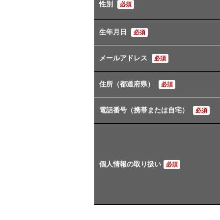
性別
必須
生年月日
必須
メールアドレス
必須
住所（都道府県）
必須
電話番号（携帯または自宅）
必須
個人情報の取り扱い
必須