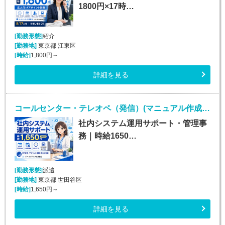
1800円×17時…
[勤務形態]
紹介
[勤務地]
東京都 江東区
[時給]
1,800円～
詳細を見る
コールセンター・テレオペ（発信）(マニュアル作成*研修担当業務*一般事務*週5日*高時給)
社内システム運用サポート・管理事
務｜時給1650…
[勤務形態]
派遣
[勤務地]
東京都 世田谷区
[時給]
1,650円～
詳細を見る