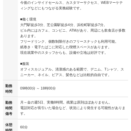
今後のインサイドセールス、カスタマーサクセス、WEBマーケテ
ィングなどにもつながる実務経験です。
■働く環境
大門駅徒歩3分、芝公園駅徒歩4分、浜松町駅徒歩7分。
ビル内にはカフェ、コンビニ、ATMがあり、周辺にも飲食店が多数
あります。
フリードリンク、個数制限付きのフリースナックも利用可能。
紙巻き・電子たばこに対応した喫煙スペースがあります。
現在就業中のスタッフからも、設備や立地は好評です。
■服装
オフィスカジュアル。清潔感のある範囲で、デニム、Tシャツ、ス
ニーカー、ネイル、ピアス、髪色などは比較的自由です。
勤務
09時00分 ～ 18時00分
時間
月～金の週5日、実働8時間。残業は原則ほぼありません。
勤務
電話対応が長引いた場合など、状況により発生する可能性がありま
時間
す。
備考
休憩
60分
時間