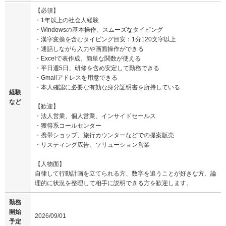
【必須】
・1年以上の社会人経験
・Windowsの基本操作、スムーズなタイピング
・漢字変換を含むタイピング目安：1分120文字以上
・通話しながら入力や画面操作ができる
・Excelで表作成、簡単な関数が使える
・平日週5日、研修を含め安定して勤務できる
・Gmailアドレスを用意できる
・本人確認に必要な有効な身分証明書を所持している
経験
など
【歓迎】
・法人営業、個人営業、インサイドセールス
・獲得系コールセンター
・携帯ショップ、旅行カウンターなどでの提案販売
・リスティング広告、ソリューション営業
【人物面】
自律して行動計画を立てられる方、数字を追うことが好きな方、論
理的に状況を整理して相手に説明できる方を歓迎します。
勤務
開始
2026/09/01
予定