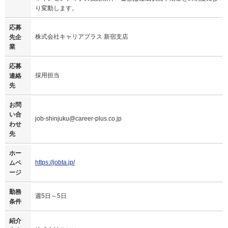
り変動します。
応募
株式会社キャリアプラス 新宿支店
先企
業
応募
採用担当
連絡
先
お問
い合
job-shinjuku@career-plus.co.jp
わせ
先
ホー
https://jobta.jp/
ムペ
ージ
勤務
週5日～5日
条件
紹介