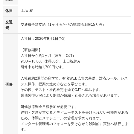
土,日,祝
休日
交通
交通費全額支給（1ヶ月あたりの非課税上限15万円）
費
入社日：2026年9月1日予定
【研修期間】
入社日から約1ヶ月（座学＋OJT）
9:00～18:00、休憩60分、土日祝休み
研修中も時給1,700円です。
入社後約2週間の座学で、有名WEB広告の基礎、対応ルール、シス
テム操作、提案の進め方などを学びます。
研修
その後、テスト・社内検定を経てOJTへ進みます。
業務習得状況により期間が短縮・延長される場合があります。
研修は原則全日程参加が必要です。
遅刻・欠席が重なるとデビューテストを受けられない可能性がある
ため、体調とスケジュールの管理が求められます。
メンターや管理者のフォローを受けながら段階的に実務へ移行しま
す。