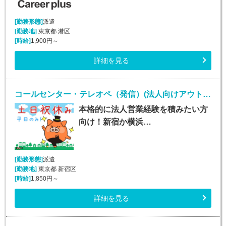
[勤務形態]
派遣
[勤務地]
東京都 港区
[時給]
1,900円～
詳細を見る
コールセンター・テレオペ（発信）(法人向けアウトバウンド業務/週5/9~18時)
本格的に法人営業経験を積みたい方
向け！新宿か横浜…
[勤務形態]
派遣
[勤務地]
東京都 新宿区
[時給]
1,850円～
詳細を見る