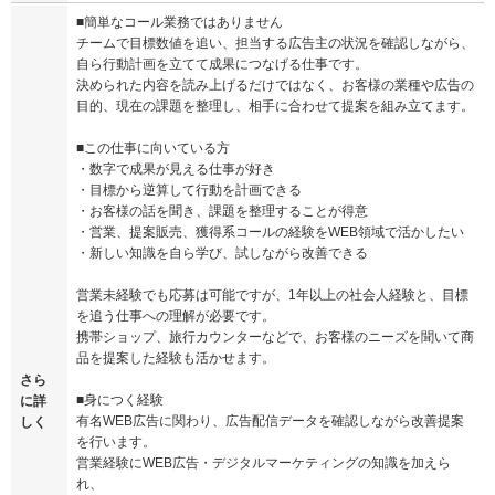
■簡単なコール業務ではありません
チームで目標数値を追い、担当する広告主の状況を確認しながら、
自ら行動計画を立てて成果につなげる仕事です。
決められた内容を読み上げるだけではなく、お客様の業種や広告の
目的、現在の課題を整理し、相手に合わせて提案を組み立てます。
■この仕事に向いている方
・数字で成果が見える仕事が好き
・目標から逆算して行動を計画できる
・お客様の話を聞き、課題を整理することが得意
・営業、提案販売、獲得系コールの経験をWEB領域で活かしたい
・新しい知識を自ら学び、試しながら改善できる
営業未経験でも応募は可能ですが、1年以上の社会人経験と、目標
を追う仕事への理解が必要です。
携帯ショップ、旅行カウンターなどで、お客様のニーズを聞いて商
品を提案した経験も活かせます。
さら
■身につく経験
に詳
有名WEB広告に関わり、広告配信データを確認しながら改善提案
しく
を行います。
営業経験にWEB広告・デジタルマーケティングの知識を加えら
れ、