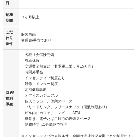
日
勤務
３ヶ月以上
期間
こだ
服装自由
わり
交通費/手当てあり
条件
・各種社会保険完備
・有給休暇
・交通費全額支給（非課税上限：月15万円）
・時間外手当
・インセンティブ制度あり
・研修、メンター制度
・定期健康診断
待遇/
・オフィスカジュアル
福利
・個人ロッカー、休憩スペース
厚生
・フリードリンク、フリースナック（個数制限あり）
・ビル内にカフェ、コンビニ、ATM
・紙巻き、電子たばこ対応の喫煙スペース
・勤務時間は1分単位で管理
※インセンティブの支給条件・金額は達成状況や期ごとの制度によ