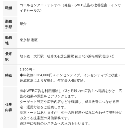
コールセンター・テレオペ（発信）(WEB広告の改善提案・インサ
職種
イドセールス)
勤務
紹介
形態
勤務
東京都 港区
地
最寄
地下鉄 大門駅 徒歩3分/芝公園駅 徒歩4分/浜松町駅 徒歩7分
駅
1,700円～
◆年収例3,264,000円＋インセンティブ。インセンティブは収益・
時給
達成状況により変動し、年間最大4回支給。
有名WEB広告を利用開始して3ヶ月以内の広告主へ電話をかけ、広
告の効果や課題をヒアリングします。
ターゲット設定や広告内容などを確認し、成果改善につながる設
仕事
定・運用方法をご提案します。
内容
基本トークはありますが、相手の理解度や状況に合わせて説明を組
み立てる提案型の発信業務です。
通話中に複数のシステムへの入力も行います。