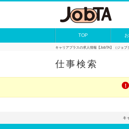
TOP
お
キャリアプラスの求人情報【JobTA】（ジョブタ
仕事検索
キ