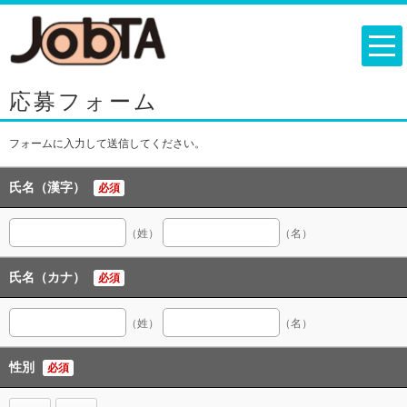
応募フォーム
フォームに入力して送信してください。
氏名（漢字）
必須
（姓）
（名）
氏名（カナ）
必須
（姓）
（名）
性別
必須