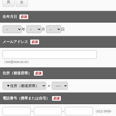
男
女
生年月日
必須
年
月
日
メールアドレス
必須
（xxx@xxxx.xx.xx）
住所（都道府県）
必須
＞
電話番号（携帯または自宅）
必須
-
-
（012-3456-