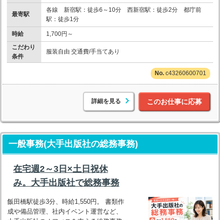
各線 新宿駅：徒歩6～10分 西新宿駅：徒歩2分 都庁前
最寄駅
駅：徒歩1分
時給
1,700円～
こだわり
服装自由 交通費/手当てあり
条件
c43260600701
詳細を見る
このお仕事に応募
一般事務(大手出版社の総務事務)
在宅週2～3日×土日祝休
み。大手出版社で総務事務
飯田橋駅徒歩3分、時給1,550円。 書類作
成や備品管理、社内イベント運営など、