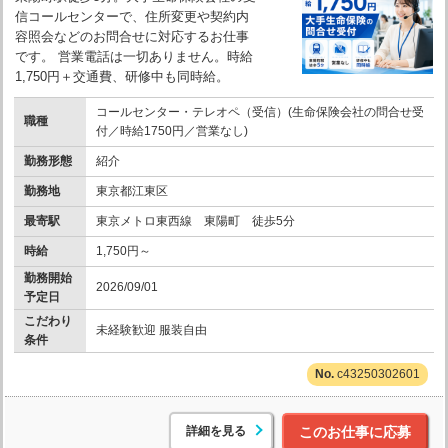
信コールセンターで、住所変更や契約内
容照会などのお問合せに対応するお仕事
です。 営業電話は一切ありません。時給
1,750円＋交通費、研修中も同時給。
コールセンター・テレオペ（受信）(生命保険会社の問合せ受
職種
付／時給1750円／営業なし)
勤務形態
紹介
勤務地
東京都江東区
最寄駅
東京メトロ東西線 東陽町 徒歩5分
時給
1,750円～
勤務開始
2026/09/01
予定日
こだわり
未経験歓迎 服装自由
条件
c43250302601
詳細を見る
このお仕事に応募