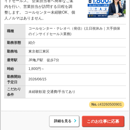
イドセールス。 企業担当者へ簡単なご案
内を行い、営業担当が訪問する日程を調
整します。 コールセンター未経験OK、個
人ノルマはありません。
コールセンター・テレオペ（発信）(土日祝休み｜大手損保
職種
のインサイドセールス業務)
勤務形態
紹介
勤務地
東京都江東区
最寄駅
JR亀戸駅 徒歩7分
時給
1,800円～
勤務開始
2026/06/15
予定日
こだわり
未経験歓迎 交通費/手当てあり
条件
c43260500901
詳細を見る
このお仕事に応募