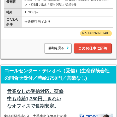
最寄駅
メトロ日比谷線「霞ケ関駅」徒歩8分
時給
1,700円～
こだわり
交通費/手当てあり
条件
c43260701401
詳細を見る
このお仕事に応募
コールセンター・テレオペ（受信）(生命保険会社
の問合せ受付／時給1750円／営業なし)
営業なしの受信対応。研修
中も時給1,750円、きれい
なオフィスで長期安定。
東陽町駅徒歩5分。大手生命保険会社の受