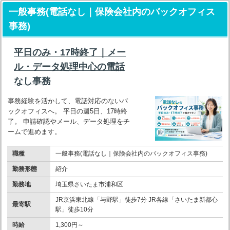
一般事務(電話なし｜保険会社内のバックオフィス
事務)
平日のみ・17時終了｜メー
ル・データ処理中心の電話
なし事務
事務経験を活かして、電話対応のないバ
ックオフィスへ。 平日の週5日、17時終
了。 申請確認やメール、データ処理をチ
ームで進めます。
職種
一般事務(電話なし｜保険会社内のバックオフィス事務)
勤務形態
紹介
勤務地
埼玉県さいたま市浦和区
JR京浜東北線「与野駅」徒歩7分 JR各線「さいたま新都心
最寄駅
駅」徒歩10分
時給
1,300円～