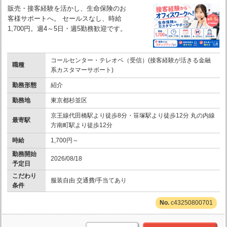
販売・接客経験を活かし、生命保険のお
客様サポートへ。 セールスなし、時給
1,700円。週4～5日・週5勤務歓迎です。
コールセンター・テレオペ（受信）(接客経験が活きる金融
職種
系カスタマーサポート)
勤務形態
紹介
勤務地
東京都杉並区
京王線代田橋駅より徒歩8分・笹塚駅より徒歩12分 丸の内線
最寄駅
方南町駅より徒歩12分
時給
1,700円～
勤務開始
2026/08/18
予定日
こだわり
服装自由 交通費/手当てあり
条件
c43250800701