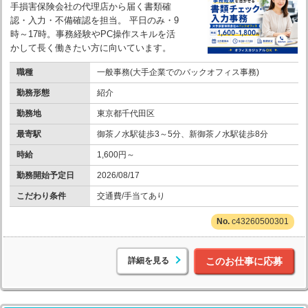
手損害保険会社の代理店から届く書類確
認・入力・不備確認を担当。 平日のみ・9
時～17時。事務経験やPC操作スキルを活
かして長く働きたい方に向いています。
職種
一般事務(大手企業でのバックオフィス事務)
勤務形態
紹介
勤務地
東京都千代田区
最寄駅
御茶ノ水駅徒歩3～5分、新御茶ノ水駅徒歩8分
時給
1,600円～
勤務開始予定日
2026/08/17
こだわり条件
交通費/手当てあり
c43260500301
詳細を見る
このお仕事に応募