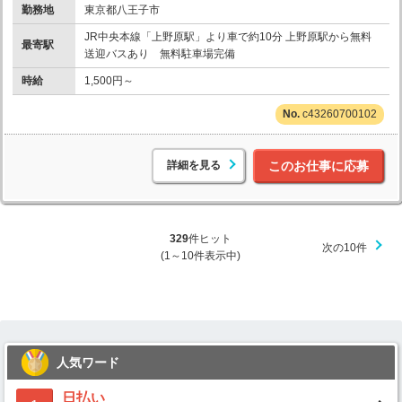
勤務地
東京都八王子市
JR中央本線「上野原駅」より車で約10分 上野原駅から無料
最寄駅
送迎バスあり 無料駐車場完備
時給
1,500円～
c43260700102
詳細を見る
このお仕事に応募
329
件ヒット
次の10件
(1～10件表示中)
人気ワード
日払い