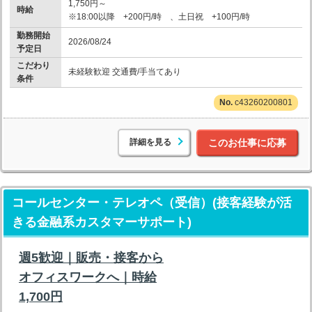
1,750円～
時給
※18:00以降 +200円/時 、土日祝 +100円/時
勤務開始
2026/08/24
予定日
こだわり
未経験歓迎 交通費/手当てあり
条件
c43260200801
詳細を見る
このお仕事に応募
コールセンター・テレオペ（受信）(接客経験が活
きる金融系カスタマーサポート)
週5歓迎｜販売・接客から
オフィスワークへ｜時給
1,700円