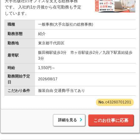
大手出版社のオフィスを支える総務事務
です。 入社約1か月後から在宅勤務も予定
しています。
職種
一般事務(大手出版社の総務事務)
勤務形態
紹介
勤務地
東京都千代田区
飯田橋駅徒歩3分 市ヶ谷駅徒歩2分／九段下駅直結徒歩
最寄駅
3分
時給
1,550円～
勤務開始予定
2026/08/17
日
こだわり条件
服装自由 交通費/手当てあり
c43260701201
詳細を見る
このお仕事に応募