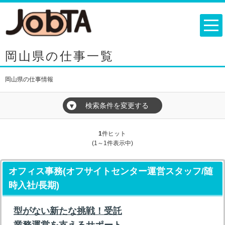
岡山県の仕事一覧
岡山県の仕事情報
検索条件を変更する
▼
1
件ヒット
(1～1件表示中)
オフィス事務(オフサイトセンター運営スタッフ/随
時入社/長期)
型がない新たな挑戦！受託
業務運営を支えるサポート