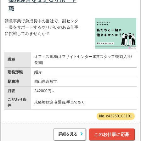
職
請負事業で急成長中の当社で、副センタ
ー長をサポートするやりがいのある仕事
に挑戦してみませんか？
オフィス事務(オフサイトセンター運営スタッフ/随時入社/
職種
長期)
勤務形態
紹介
勤務地
岡山県倉敷市
月収
242000円～
こだわり条
未経験歓迎 交通費/手当てあり
件
c43250103101
詳細を見る
このお仕事に応募