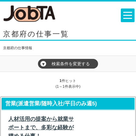
京都府の仕事一覧
京都府の仕事情報
検索条件を変更する
▼
1
件ヒット
(1～1件表示中)
営業(派遣営業/随時入社/平日のみ週5)
人材活用の提案から就業サ
ポートまで、多彩な経験が
積める仕事！