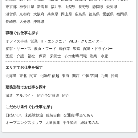
東京都
神奈川県
新潟県
福井県
山梨県
長野県
静岡県
愛知県
滋賀県
京都府
大阪府
兵庫県
岡山県
広島県
徳島県
愛媛県
福岡県
長崎県
大分県
沖縄県
職種でお仕事を探す
オフィス事務
営業
IT・エンジニア
WEB・クリエイター
接客・サービス
飲食・フード
軽作業
製造
配送・ドライバー
医療・介護・福祉・保育・栄養士
その他/専門職
漁業・水産
エリアでお仕事を探す
北海道
東北
関東
北陸/甲信越
東海
関西
中国/四国
九州
沖縄
勤務形態でお仕事を探す
派遣
アルバイト
紹介予定派遣
紹介
こだわり条件でお仕事を探す
日払いOK
未経験歓迎
服装自由
交通費/手当てあり
オープニングスタッフ
大量募集
学生歓迎
経験者のみ