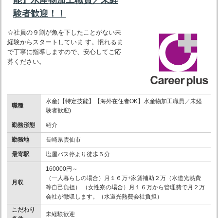
験者歓迎！！
☆社員の９割が魚を下したことがない未
経験からスタートしていま す。慣れるま
で丁寧に指導しますので、安心してご応
募ください。
水産(【特定技能】【海外在住者OK】水産物加工職員／未経
職種
験者歓迎)
勤務形態
紹介
勤務地
長崎県雲仙市
最寄駅
塩屋バス停より徒歩５分
160000円～
（一人暮らしの場合）月１６万+家賃補助２万（水道光熱費
月収
等自己負担） （女性寮の場合）月１６万から管理費で月２万
会社が徴収します。（水道光熱費会社負担）
こだわり
未経験歓迎