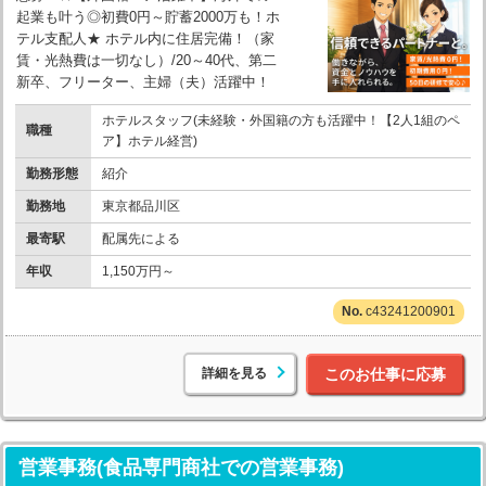
起業も叶う◎初費0円～貯蓄2000万も！ホ
テル支配人★ ホテル内に住居完備！（家
賃・光熱費は一切なし）/20～40代、第二
新卒、フリーター、主婦（夫）活躍中！
ホテルスタッフ(未経験・外国籍の方も活躍中！【2人1組のペ
職種
ア】ホテル経営)
勤務形態
紹介
勤務地
東京都品川区
最寄駅
配属先による
年収
1,150万円～
c43241200901
詳細を見る
このお仕事に応募
営業事務(食品専門商社での営業事務)