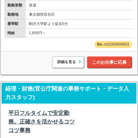
勤務形態
派遣
勤務地
東京都世田谷区
最寄駅
駒沢大学駅より徒歩5分
時給
1,650円～
c43260600601
詳細を見る
このお仕事に応募
経理・財務(官公庁関連の事務サポート・データ入
力スタッフ)
平日フルタイムで安定勤
務。正確さを活かせるコツ
コツ事務