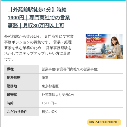
【外苑前駅徒歩1分】時給
1900円｜専門商社での営業
事務｜月収30万円以上可
外苑前駅から徒歩1分。 専門商社にて営業
事務ポジションの募集です。 貿易・経理
要素を含む業務のため、 営業事務経験を
活かしてステップアップしたい方に最適
です。
職種
営業事務(食品専門商社での営業事務)
勤務形態
派遣
勤務地
東京都港区
最寄駅
外苑前駅より徒歩1分
時給
1,900円～
こだわり条件
日払いOK
c43260200201