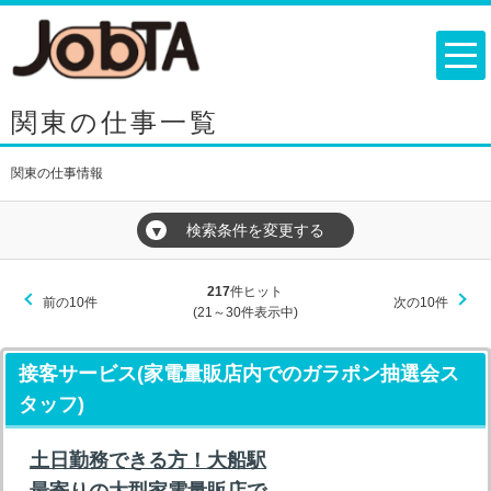
関東の仕事一覧
関東の仕事情報
検索条件を変更する
▼
217
件ヒット
前の10件
次の10件
(21～30件表示中)
接客サービス(家電量販店内でのガラポン抽選会ス
タッフ)
土日勤務できる方！大船駅
最寄りの大型家電量販店で