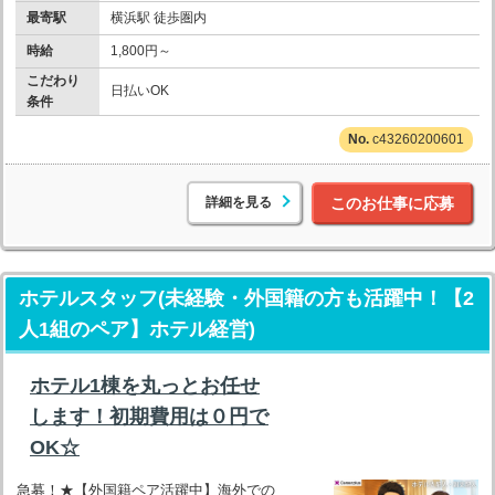
最寄駅
横浜駅 徒歩圏内
時給
1,800円～
こだわり
日払いOK
条件
c43260200601
詳細を見る
このお仕事に応募
ホテルスタッフ(未経験・外国籍の方も活躍中！【2
人1組のペア】ホテル経営)
ホテル1棟を丸っとお任せ
します！初期費用は０円で
OK☆
急募！★【外国籍ペア活躍中】海外での