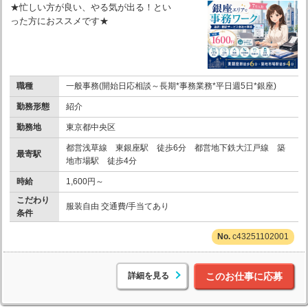
★忙しい方が良い、やる気が出る！とい
った方におススメです★
職種
一般事務(開始日応相談～長期*事務業務*平日週5日*銀座)
勤務形態
紹介
勤務地
東京都中央区
都営浅草線 東銀座駅 徒歩6分 都営地下鉄大江戸線 築
最寄駅
地市場駅 徒歩4分
時給
1,600円～
こだわり
服装自由 交通費/手当てあり
条件
c43251102001
詳細を見る
このお仕事に応募