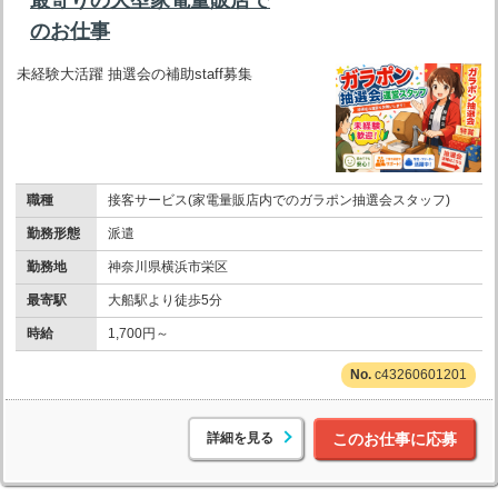
のお仕事
未経験大活躍 抽選会の補助staff募集
職種
接客サービス(家電量販店内でのガラポン抽選会スタッフ)
勤務形態
派遣
勤務地
神奈川県横浜市栄区
最寄駅
大船駅より徒歩5分
時給
1,700円～
c43260601201
詳細を見る
このお仕事に応募