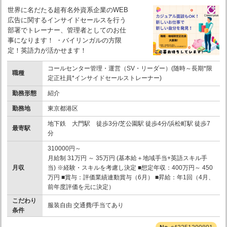
世界に名だたる超有名外資系企業のWEB
広告に関するインサイドセールスを行う
部署でトレーナー、管理者としてのお仕
事になります！ ・バイリンガルの方限
定！英語力が活かせます！
コールセンター管理・運営（SV・リーダー）(随時～長期*限
職種
定正社員*インサイドセールストレーナー)
勤務形態
紹介
勤務地
東京都港区
地下鉄 大門駅 徒歩3分/芝公園駅 徒歩4分/浜松町駅 徒歩7
最寄駅
分
310000円～
月給制 31万円 ～ 35万円 (基本給＋地域手当+英語スキル手
月収
当) ※経験・スキルを考慮し決定 ■想定年収：400万円～ 450
万円 ■賞与：評価業績連動賞与（6月） ■昇給：年1回（4月、
前年度評価を元に決定）
こだわり
服装自由 交通費/手当てあり
条件