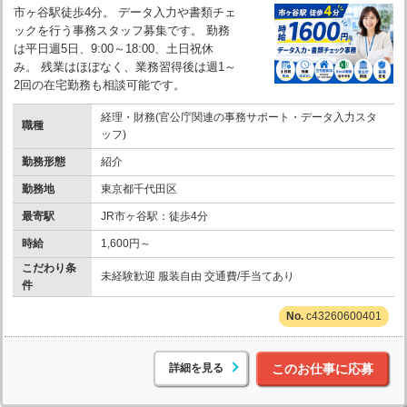
市ヶ谷駅徒歩4分。 データ入力や書類チェ
ックを行う事務スタッフ募集です。 勤務
は平日週5日、9:00～18:00、土日祝休
み。 残業はほぼなく、業務習得後は週1～
2回の在宅勤務も相談可能です。
経理・財務(官公庁関連の事務サポート・データ入力スタ
職種
ッフ)
勤務形態
紹介
勤務地
東京都千代田区
最寄駅
JR市ヶ谷駅：徒歩4分
時給
1,600円～
こだわり条
未経験歓迎 服装自由 交通費/手当てあり
件
c43260600401
詳細を見る
このお仕事に応募