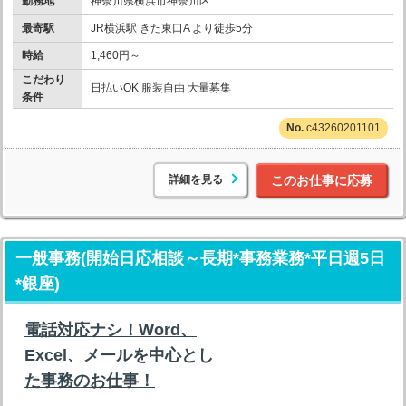
勤務地
神奈川県横浜市神奈川区
最寄駅
JR横浜駅 きた東口A より徒歩5分
時給
1,460円～
こだわり
日払いOK 服装自由 大量募集
条件
c43260201101
詳細を見る
このお仕事に応募
一般事務(開始日応相談～長期*事務業務*平日週5日
*銀座)
電話対応ナシ！Word、
Excel、メールを中心とし
た事務のお仕事！