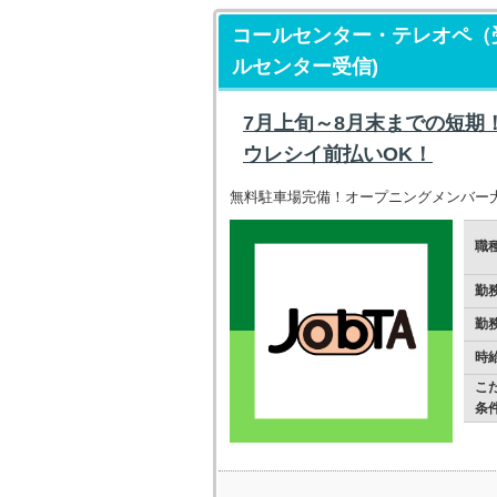
コールセンター・テレオペ（
ルセンター受信)
7月上旬～8月末までの短期
ウレシイ前払いOK！
無料駐車場完備！オープニングメンバー
職
勤
勤
時
こ
条