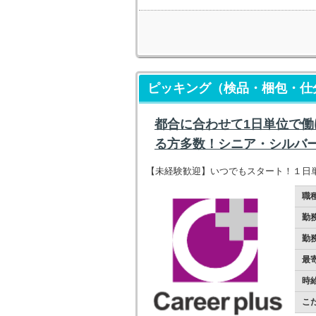
ピッキング（検品・梱包・仕分
都合に合わせて1日単位で
る方多数！シニア・シルバ
【未経験歓迎】いつでもスタート！１日単
職
勤
勤
最
時
こ