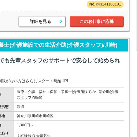
c43241100101
詳細を見る
このお仕事に応募
士(介護施設での生活介助(介護スタッフ)/川崎)
方でも先輩スタッフのサポートで安心して始められ
制限がない方はさらにスタート時給UP!
医療・介護・福祉・保育・栄養士(介護施設での生活介助(介護
種
スタッフ)/川崎)
務形態
派遣
務地
神奈川県川崎市川崎区
給
1,300円～
だわり
未経験歓迎 大量募集