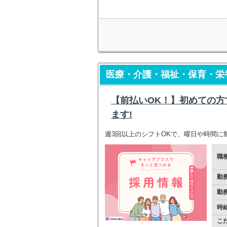
医療・介護・福祉・保育・栄養
【前払いOK！】初めての
ます!
週3回以上のシフトOKで、曜日や時間に
職
勤
勤
時
こ