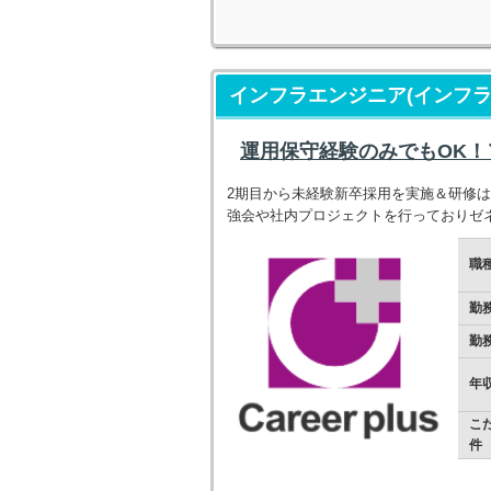
インフラエンジニア(インフラ
運用保守経験のみでもOK
2期目から未経験新卒採用を実施＆研修
強会や社内プロジェクトを行っておりゼ
職
勤
勤
年
こ
件