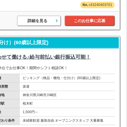
c43240403701
詳細を見る
このお仕事に応募
け）(60歳以上限定)
わせて働ける♪給与前払い銀行振込可能！
位でお仕事OK！期間やシフト相談OK！
種
ピッキング（検品・梱包・仕分け）(60歳以上限定)
務形態
派遣
務地
神奈川県川崎市川崎区
寄駅
桜木町
給
1,500円～
だわり条件
未経験歓迎 服装自由 オープニングスタッフ 大量募集