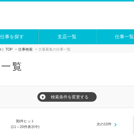
仕事を探す
支店一覧
仕事一覧
）TOP
仕事検索
大量募集の仕事一覧
事一覧
検索条件を変更する
▼
31
件ヒット
次の10件
(11～20件表示中)