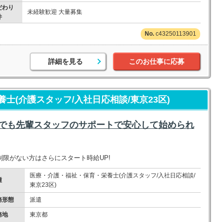
だわり
未経験歓迎 大量募集
件
c43250113901
詳細を見る
このお仕事に応募
士(介護スタッフ/入社日応相談/東京23区)
方でも先輩スタッフのサポートで安心して始められ
制限がない方はさらにスタート時給UP!
医療・介護・福祉・保育・栄養士(介護スタッフ/入社日応相談/
種
東京23区)
務形態
派遣
務地
東京都