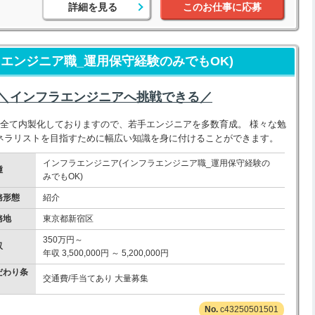
詳細を見る
このお仕事に応募
エンジニア職_運用保守経験のみでもOK)
！＼インフラエンジニアへ挑戦できる／
は全て内製化しておりますので、若手エンジニアを多数育成。 様々な勉
ネラリストを目指すために幅広い知識を身に付けることができます。
インフラエンジニア(インフラエンジニア職_運用保守経験の
種
みでもOK)
務形態
紹介
務地
東京都新宿区
350万円～
収
年収 3,500,000円 ～ 5,200,000円
だわり条
交通費/手当てあり 大量募集
c43250501501