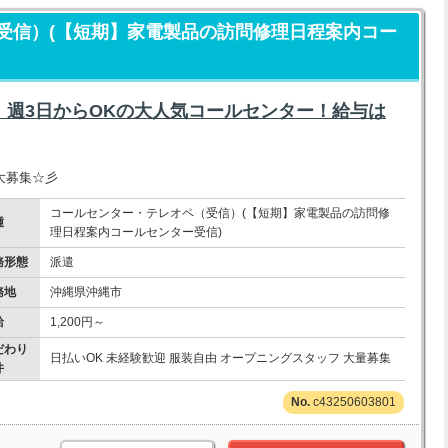
受信）(【短期】家電製品の訪問修理日程案内コー
！週3日からOKの大人気コールセンター！給与は
大募集☆彡
コールセンター・テレオペ（受信）(【短期】家電製品の訪問修
種
理日程案内コールセンター受信)
務形態
派遣
務地
沖縄県沖縄市
給
1,200円～
だわり
日払いOK 未経験歓迎 服装自由 オープニングスタッフ 大量募集
件
c43250603801