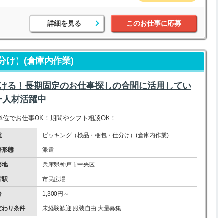
詳細を見る
このお仕事に応募
け）(倉庫内作業)
働ける！長期固定のお仕事探しの合間に活用してい
ー人材活躍中
位でお仕事OK！期間やシフト相談OK！
種
ピッキング（検品・梱包・仕分け）(倉庫内作業)
務形態
派遣
務地
兵庫県神戸市中央区
寄駅
市民広場
給
1,300円～
だわり条件
未経験歓迎 服装自由 大量募集