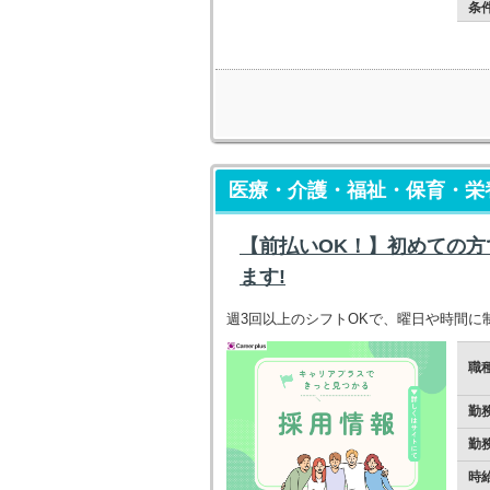
条
医療・介護・福祉・保育・栄養
【前払いOK！】初めての
ます!
週3回以上のシフトOKで、曜日や時間に
職
勤
勤
時