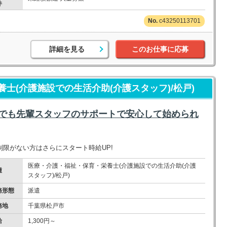
件
c43250113701
詳細を見る
このお仕事に応募
士(介護施設での生活介助(介護スタッフ)/松戸)
方でも先輩スタッフのサポートで安心して始められ
制限がない方はさらにスタート時給UP!
医療・介護・福祉・保育・栄養士(介護施設での生活介助(介護
種
スタッフ)/松戸)
務形態
派遣
務地
千葉県松戸市
給
1,300円～