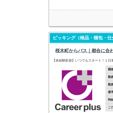
ピッキング（検品・梱包・仕分
桜木町からバス｜都合に合
【未経験歓迎】いつでもスタート！１日単
職
勤
勤
最
時
こ